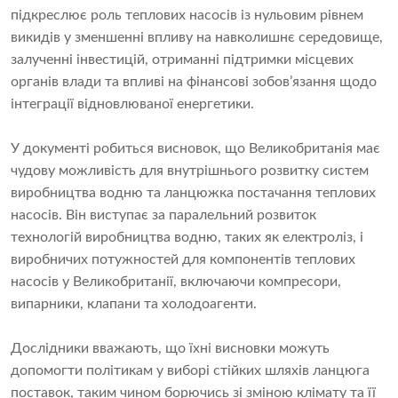
підкреслює роль теплових насосів із нульовим рівнем
викидів у зменшенні впливу на навколишнє середовище,
залученні інвестицій, отриманні підтримки місцевих
органів влади та впливі на фінансові зобов’язання щодо
інтеграції відновлюваної енергетики.
У документі робиться висновок, що Великобританія має
чудову можливість для внутрішнього розвитку систем
виробництва водню та ланцюжка постачання теплових
насосів. Він виступає за паралельний розвиток
технологій виробництва водню, таких як електроліз, і
виробничих потужностей для компонентів теплових
насосів у Великобританії, включаючи компресори,
випарники, клапани та холодоагенти.
Дослідники вважають, що їхні висновки можуть
допомогти політикам у виборі стійких шляхів ланцюга
поставок, таким чином борючись зі зміною клімату та її