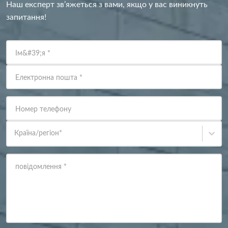
Наш експерт зв’яжеться з вами, якщо у вас виникнуть
запитання!
Ім&#39;я
*
Електронна пошта
*
Номер телефону
Країна/регіон
*
повідомлення
*