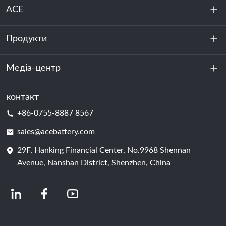
ACE
Продукти
Про нас
Стійкість
Медіа-центр
Зберігання енергії
Центр обробки даних та серверна кімната
контакт
Новини
+86-0755-8887 8567
Сила руху
Блог
sales@acebattery.com
29F, Hanking Financial Center, No.9968 Shennan
Елемент батареї
Avenue, Nanshan District, Shenzhen, China