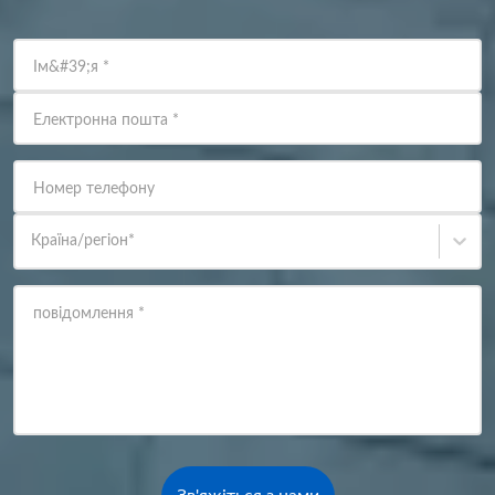
Ім&#39;я
*
Електронна пошта
*
Номер телефону
Країна/регіон
*
повідомлення
*