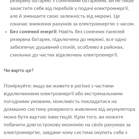
резервну батарею з сонячними батареями, ви не лише
захистите себе від перебоїв у подачі електроенергії,
але й зменшите свою залежність від мережі. Це
означає зниження рахунків за електроенергію з часом.
Без сонячної енергії:
Навіть без сонячних панелей
резервна батарея, підключена до мережі, все одно
забезпечує душевний спокій, особливо в районах,
схильних до частих відключень електроенергії.
Чи варто це?
Поміркуйте: якщо ви живете в регіоні з частими
відключеннями електроенергії або екстремальними
погодними умовами, можливість покладатися на
домашню систему резервного живлення від акумулятора
може бути вартою інвестицій. Крім того, ви можете
побачити довгострокову економію на своїх рахунках за
електроенергію, завдяки чому система окупить себе з