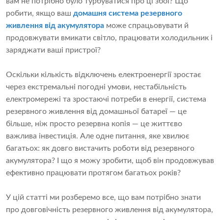
вам не потрібно було турбуватися про ці збої? Що
робити, якщо ваш
домашня система резервного
живлення від акумулятора
може спрацьовувати й
продовжувати вмикати світло, працювати холодильник і
заряджати ваші пристрої?
Оскільки кількість відключень електроенергії зростає
через екстремальні погодні умови, нестабільність
електромережі та зростаючі потреби в енергії, система
резервного живлення від домашньої батареї — це
більше, ніж просто резервна копія — це життєво
важлива інвестиція. Але одне питання, яке хвилює
багатьох: як довго вистачить роботи від резервного
акумулятора? І що я можу зробити, щоб він продовжував
ефективно працювати протягом багатьох років?
У цій статті ми розберемо все, що вам потрібно знати
про довговічність резервного живлення від акумулятора,