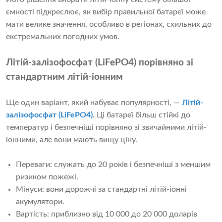
ємності підкреслює, як вибір правильної батареї може
мати велике значення, особливо в регіонах, схильних до
екстремальних погодних умов.
Літій-залізофосфат (LiFePO4) порівняно зі
стандартним літій-іонним
Ще один варіант, який набуває популярності, —
Літій-
залізофосфат (LiFePO4)
. Ці батареї більш стійкі до
температур і безпечніші порівняно зі звичайними літій-
іонними, але вони мають вищу ціну.
Переваги: ​​служать до 20 років і безпечніші з меншим
ризиком пожежі.
Мінуси: вони дорожчі за стандартні літій-іонні
акумулятори.
Вартість: приблизно від 10 000 до 20 000 доларів