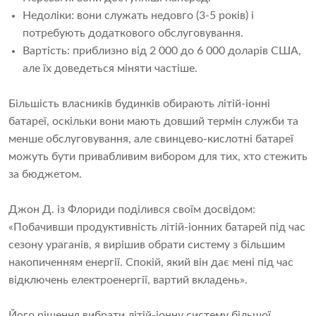
Недоліки: вони служать недовго (3-5 років) і
потребують додаткового обслуговування.
Вартість: приблизно від 2 000 до 6 000 доларів США,
але їх доведеться міняти частіше.
Більшість власників будинків обирають літій-іонні
батареї, оскільки вони мають довший термін служби та
менше обслуговування, але свинцево-кислотні батареї
можуть бути привабливим вибором для тих, хто стежить
за бюджетом.
Джон Д. із Флориди поділився своїм досвідом:
«Побачивши продуктивність літій-іонних батарей під час
сезону ураганів, я вирішив обрати систему з більшим
накопиченням енергії. Спокій, який він дає мені під час
відключень електроенергії, вартий вкладень».
Його рішення вибрати літій-іонну систему більшої