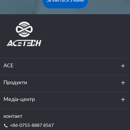
Зв'яжіться з нами
ACE
Продукти
Про нас
Стійкість
Медіа-центр
Зберігання енергії
Центр обробки даних та серверна кімната
контакт
Новини
+86-0755-8887 8567