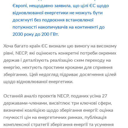
Європі, нещодавно заявила, що цілі ЄС щодо
відновлюваної енергетики не можуть бути
досягнуті без подвоєння встановленої
потужності накопичувачів на континенті до
2030 року до 200 ГВт.
Хоча багато країн ЄС визнали цю вимогу на високому
рівні, NECP, які оцінюють конкретні потреби окремих
держав і деталізують реалізацію схем переходу на
енергію, нехтують простими кроками для сприяння
зберіганню. Цей недогляд підриває досягнення цілей
щодо відновлюваної енергетики.
Останній аналіз проектів NECP, поданих усіма 27
державами-членами, висвітлює три ключові сфери,
визначені коаліцією щодо зберігання енергії: оцінка
гнучкості цін на енергетичних ринках, публікація
комплексної стратегії зберігання енергії та усунення