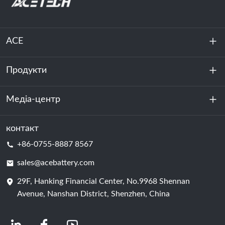
ACE
Продукти
Про нас
Стійкість
Медіа-центр
Зберігання енергії
Центр обробки даних та серверна кімната
контакт
Новини
+86-0755-8887 8567
Сила руху
Блог
sales@acebattery.com
29F, Hanking Financial Center, No.9968 Shennan
Елемент батареї
Avenue, Nanshan District, Shenzhen, China