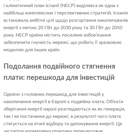
і кліматичний план Іспанії (NECP) виділявся як одна з
найбільш комплексних і перспективних стратегій. Іспанія
встановила амбітні цілі щодо розгортання накопичувачів
енергії з метою 20 ГВт до 2030 року та 30 ГВт до 2050
року. NECP країни містить посилене зобов’язання
забезпечити гнучкість мережі, що робить її зразковою
моделлю для інших країн.
Подолання подвійного стягнення
плати: перешкода для інвестицій
Однією з головних перешкод для інвестицій у
накопичення енергії в Європі є подвійна плата. Об’єкти
зберігання енергії наразі розглядаються як як генерація,
так і як постачання до мережі, в результаті чого плата
стягується на етапі відбору та депонування енергії. Ця
застаріла нормативна практика перешкоджає