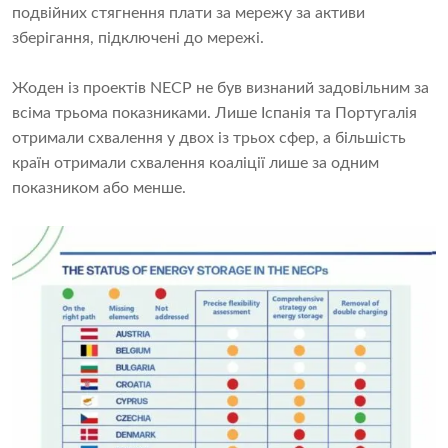
подвійних стягнення плати за мережу за активи
зберігання, підключені до мережі.
Жоден із проектів NECP не був визнаний задовільним за
всіма трьома показниками. Лише Іспанія та Португалія
отримали схвалення у двох із трьох сфер, а більшість
країн отримали схвалення коаліції лише за одним
показником або менше.