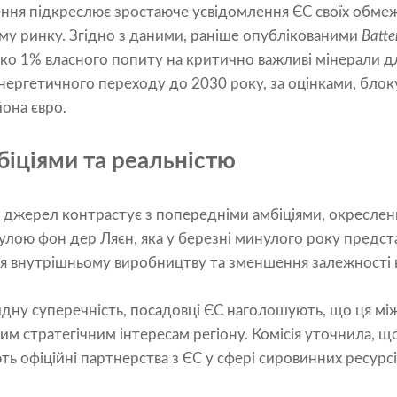
ня підкреслює зростаюче усвідомлення ЄС своїх обмеж
му ринку. Згідно з даними, раніше опублікованими
Batte
ко 1% власного попиту на критично важливі мінерали дл
енергетичного переходу до 2030 року, за оцінками, блоку
она євро.
біціями та реальністю
іх джерел контрастує з попередніми амбіціями, окресл
сулою фон дер Ляєн, яка у березні минулого року предст
я внутрішньому виробництву та зменшення залежності в
дну суперечність, посадовці ЄС наголошують, що ця мі
им стратегічним інтересам регіону. Комісія уточнила, що
ь офіційні партнерства з ЄС у сфері сировинних ресурсі