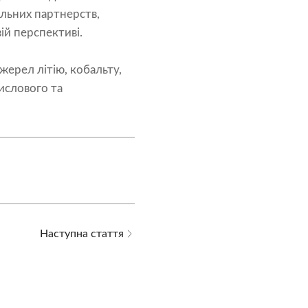
альних партнерств,
ій перспективі.
ерел літію, кобальту,
ислового та
Наступна стаття