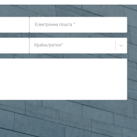
Електронна пошта
*
Країна/регіон
*