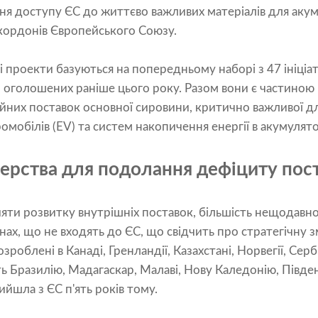
я доступу ЄС до життєво важливих матеріалів для акумул
кордонів Європейського Союзу.
 проекти базуються на попередньому наборі з 47 ініці
, оголошених раніше цього року. Разом вони є частино
них поставок основної сировини, критично важливої ​​
омобілів (EV) та систем накопичення енергії в акумулято
нерства для подолання дефіциту пос
яти розвитку внутрішніх поставок, більшість нещодавно
їнах, що не входять до ЄС, що свідчить про стратегічну зм
роблені в Канаді, Гренландії, Казахстані, Норвегії, Сербії
ь Бразилію, Мадагаскар, Малаві, Нову Каледонію, Півд
ийшла з ЄС п'ять років тому.