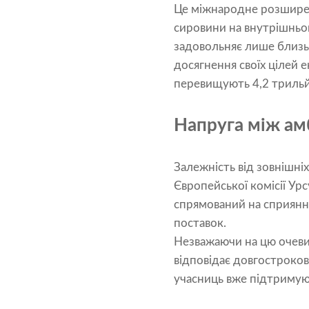
Це міжнародне розширен
сировини на внутрішньо
задовольняє лише близь
досягнення своїх цілей 
перевищують 4,2 трильй
Напруга між ам
Залежність від зовнішн
Європейської комісії Ур
спрямований на сприянн
поставок.
Незважаючи на цю очеви
відповідає довгостроков
учасниць вже підтримуют