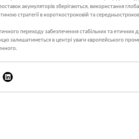
оставок акумуляторів зберігаються, використання глоб
стиною стратегії в короткостроковій та середньостроков
ичного переходу забезпечення стабільних та етичних дж
анцю залишатиметься в центрі уваги європейського пром
енного.