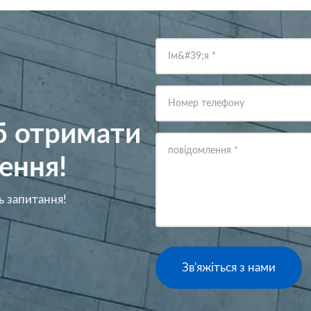
Ім&#39;я
*
Номер телефону
об отримати
повідомлення
*
ення!
ь запитання!
Зв'яжіться з нами