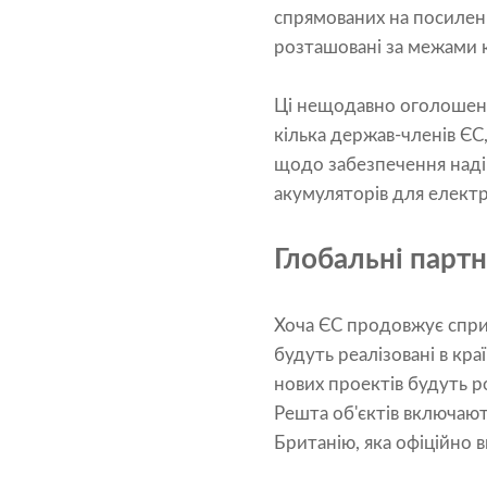
спрямованих на посиленн
розташовані за межами 
Ці нещодавно оголошені
кілька держав-членів ЄС
щодо забезпечення надій
акумуляторів для електр
Глобальні парт
Хоча ЄС продовжує спри
будуть реалізовані в кра
нових проектів будуть роз
Решта об'єктів включают
Британію, яка офіційно в