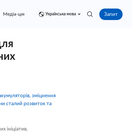
Запит
Медіа-центр
контакт
Українська мова
для
них
акумуляторів, зміцнення
чи сталий розвиток та
х ініціатив,