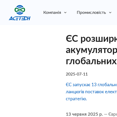
Компанія
Промисловість
Про нас
ЄС розширю
Про нас
Стійкість
Стійкість
акумулятор
глобальних
2025-07-11
ЄС запускає 13 глобальн
ланцюгів поставок елект
стратегію.
13 червня 2025 р.
— Євро