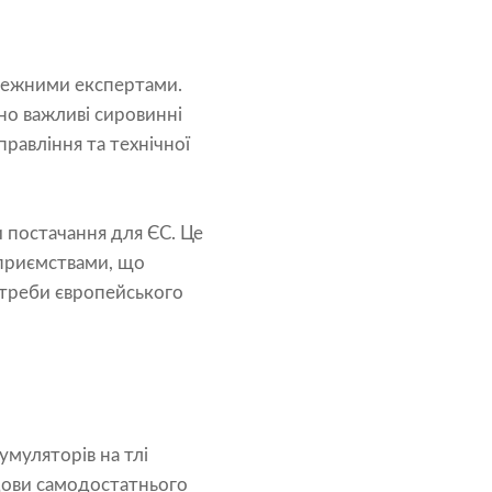
лежними експертами.
но важливі сировинні
правління та технічної
 постачання для ЄС. Це
приємствами, що
отреби європейського
умуляторів на тлі
удови самодостатнього