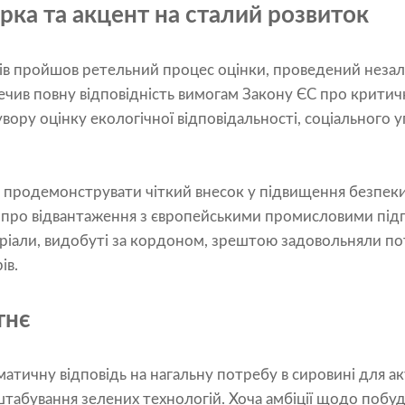
рка та акцент на сталий розвиток
ів пройшов ретельний процес оцінки, проведений неза
ечив повну відповідність вимогам Закону ЄС про критич
вору оцінку екологічної відповідальності, соціального у
и продемонструвати чіткий внесок у підвищення безпеки
 про відвантаження з європейськими промисловими під
ріали, видобуті за кордоном, зрештою задовольняли п
ів.
тнє
матичну відповідь на нагальну потребу в сировині для ак
штабування зелених технологій. Хоча амбіції щодо поб