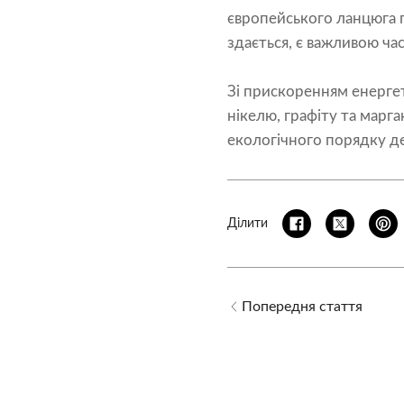
європейського ланцюга п
здається, є важливою ча
Зі прискоренням енергет
нікелю, графіту та марг
екологічного порядку д
Ділити
Попередня стаття