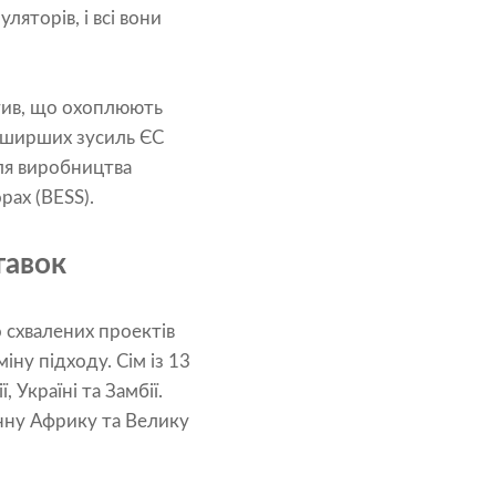
яторів, і всі вони
атив, що охоплюють
ю ширших зусиль ЄС
для виробництва
рах (BESS).
тавок
 схвалених проектів
іну підходу. Сім із 13
, Україні та Замбії.
енну Африку та Велику