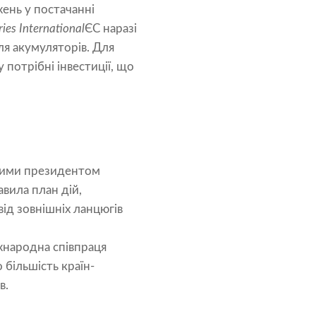
ень у постачанні
ries International
ЄС наразі
я акумуляторів. Для
 потрібні інвестиції, що
еними президентом
авила план дій,
ід зовнішніх ланцюгів
жнародна співпраця
 більшість країн-
в.