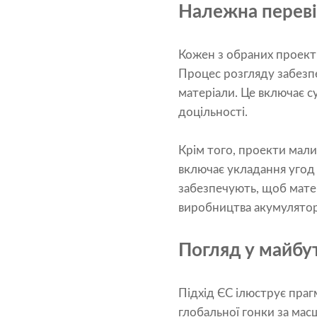
Належна переві
Кожен з обраних проект
Процес розгляду забезп
матеріали. Це включає су
доцільності.
Крім того, проекти мал
включає укладання угод
забезпечують, щоб мате
виробництва акумулятор
Погляд у майбу
Підхід ЄС ілюструє праг
глобальної гонки за мас