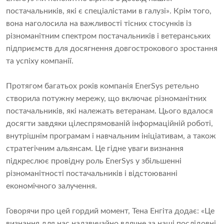
постачальників, які є спеціалістами в галузі». Крім того,
вона наголосила на важливості тісних стосунків із
різноманітним спектром постачальників і ветеранських
підприємств для досягнення довгострокового зростання
та успіху компанії.
Протягом багатьох років компанія EnerSys ретельно
створила потужну мережу, що включає різноманітних
постачальників, які належать ветеранам. Цього вдалося
досягти завдяки цілеспрямованій інформаційній роботі,
внутрішнім програмам і навчальним ініціативам, а також
стратегічним альянсам. Це гідне уваги визнання
підкреслює провідну роль EnerSys у збільшенні
різноманітності постачальників і відстоюванні
економічного залучення.
Говорячи про цей гордий момент, Тена Енгіта додає: «Це
визнання для нас надзвичайно вдячне за наші послідовні