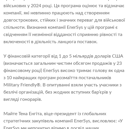
військових у 2024 році. Ця програма оцінює та відзначає
компанії, які невпинно працюють над створенням
довгострокових, стійких і значних переваг для військової
спільноти. Визнання компанії EnerSys у цій програмі є
свідченням її незмінної відданості сприянню рівності та
включеності в діяльність ланцюга поставок.
У фінансовій категорії від 1 до 5 мільярдів доларів США
(визначається загальним чистим обсягом продажів у 23
фінансовому році) EnerSys високо тримає голову як одна
з 10 найкращих програм розмаїття постачальників
Military Friendly®. В опитуванні взяли участь учасники з
безлічі організацій, без жодних вступних бар’єрів у
вигляді гонорарів.
Майте Тена Енгіта, віце-президент із глобальних
стратегічних закупівель компанії EnerSys, висловлює: «У
EnerSys ми непохитно віримо в досвід наших