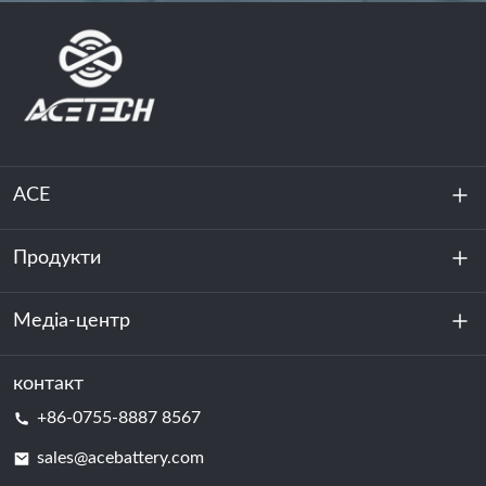
ACE
Продукти
Про нас
Стійкість
Медіа-центр
Зберігання енергії
Центр обробки даних та серверна кімната
контакт
Новини
+86-0755-8887 8567
Сила руху
Блог
sales@acebattery.com