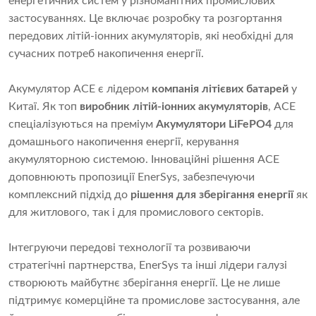
енергетичних систем у різноманітних промислових
застосуваннях. Це включає розробку та розгортання
передових літій-іонних акумуляторів, які необхідні для
сучасних потреб накопичення енергії.
Акумулятор ACE є лідером
компанія літієвих батарей
у
Китаї. Як топ
виробник літій-іонних акумуляторів
, ACE
спеціалізуються на преміум
Акумулятори LiFePO4
для
домашнього накопичення енергії, керування
акумуляторною системою. Інноваційні рішення ACE
доповнюють пропозиції EnerSys, забезпечуючи
комплексний підхід до
рішення для зберігання енергії
як
для житлового, так і для промислового секторів.
Інтегруючи передові технології та розвиваючи
стратегічні партнерства, EnerSys та інші лідери галузі
створюють майбутнє зберігання енергії. Це не лише
підтримує комерційне та промислове застосування, але