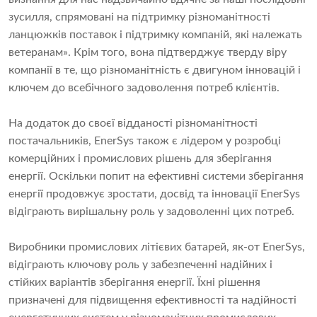
зусилля, спрямовані на підтримку різноманітності
ланцюжків поставок і підтримку компаній, які належать
ветеранам». Крім того, вона підтверджує тверду віру
компанії в те, що різноманітність є двигуном інновацій і
ключем до всебічного задоволення потреб клієнтів.
На додаток до своєї відданості різноманітності
постачальників, EnerSys також є лідером у розробці
комерційних і промислових рішень для зберігання
енергії. Оскільки попит на ефективні системи зберігання
енергії продовжує зростати, досвід та інновації EnerSys
відіграють вирішальну роль у задоволенні цих потреб.
Виробники промислових літієвих батарей, як-от EnerSys,
відіграють ключову роль у забезпеченні надійних і
стійких варіантів зберігання енергії. Їхні рішення
призначені для підвищення ефективності та надійності