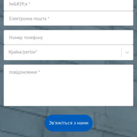
Ім&#39;я
*
Електронна пошта
*
Номер телефону
Країна/регіон
*
повідомлення
*
Зв'яжіться з нами