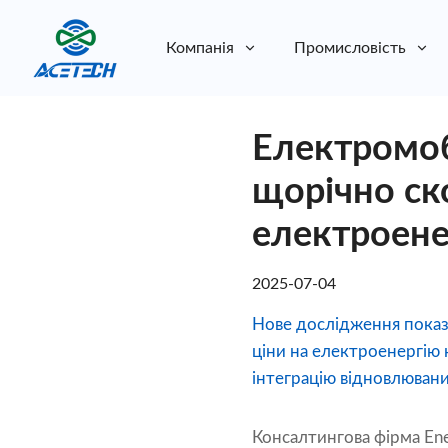
Компанія
Промисловість
Про нас
Електромоб
Про нас
Стійкість
Стійкість
щорічно ск
електроене
2025-07-04
Нове дослідження показ
ціни на електроенергію
інтеграцію відновлювани
Консалтингова фірма Ener