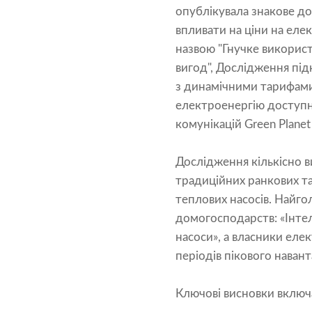
опублікувала знакове до
впливати на ціни на еле
назвою "Гнучке використ
вигод", Дослідження під
з динамічними тарифами
електроенергію доступні
комунікацій Green Planet
Дослідження кількісно в
традиційних ранкових та
теплових насосів. Найго
домогосподарств: «Інтел
насоси», а власники ел
періодів пікового наван
Ключові висновки включ