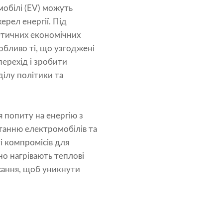
мобілі (EV) можуть
ерел енергії. Під
гетичних економічних
обливо ті, що узгоджені
ерехід і зробити
ділу політики та
я попиту на енергію з
станню електромобілів та
і компромісів для
но нагрівають теплові
жання, щоб уникнути