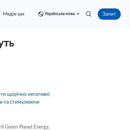
Запит
Медіа-центр
контакт
Українська мова
уть
ти щорічно негативні
ти та стимулюючи
ї Green Planet Energy,