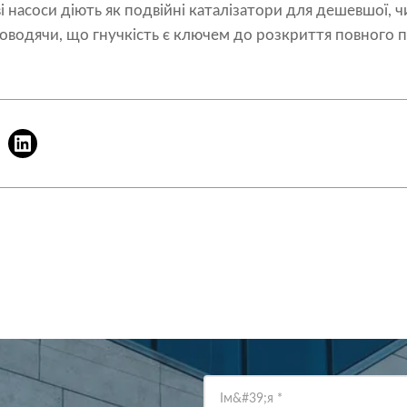
 насоси діють як подвійні каталізатори для дешевшої, чи
оводячи, що гнучкість є ключем до розкриття повного 
Ім&#39;я
*