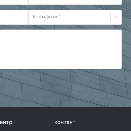
Країна/регіон
*
ентр
контакт