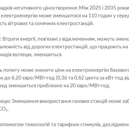
адків негативного ціноутворення: Між 2025 і 2035 рокам
а електроенергію може зменшитися на 110 годин у сере
ть вітрових та сонячних електростанцій.
: Втрати енергії, пов'язані з відключенням, можуть змен
залежність від дорогих електростанцій, що працюють на
кидів вуглецю, зменшиться.
ість попиту може знизити ціни на електроенергію базовог
ни до 6,20 євро/МВт·год (0,36 та 0,62 цента за кВт⋅год в
еред зменшиться приблизно на 20 євро/МВт·год.
лецю: Зменшення використання газових станцій може за
CO₂.
опомогою технологій та тарифних стимулів, досліджен