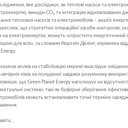
слідження, яке досліджує, як теплові насоси та електро
ктроенергію, викиди CO₂ та інтеграцію відновлюваних дж
ання теплових насосів та електромобілів – аналіз енер
креслює, що стратегічні операційні засоби контролю, ос
 на електроенергію, можуть «спростити енергетичний п
шою для всіх», за словами Керолін Делінг, керівника від
 Energy.
изначає вплив на стабілізацію мережі внаслідок зміщенн
 вечірніх піків на полуденні завдяки розумному викори
ловніше, що Green Planet Energy наголошує на відсутност
ектуальні системи, такі як буферне зберігання, ефектив
ектромобілів можуть встановлювати точні терміни заряд
таження.
ають: