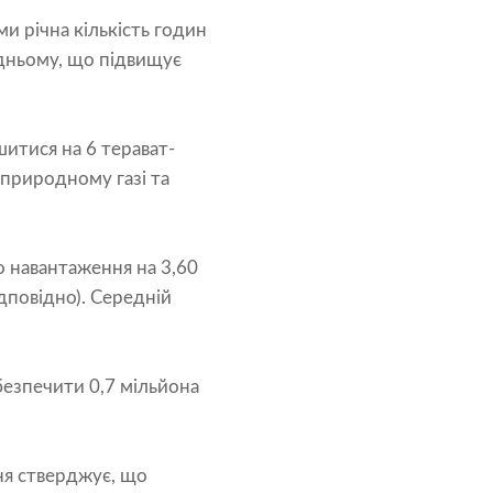
и річна кількість годин
дньому, що підвищує
шитися на 6 терават-
 природному газі та
о навантаження на 3,60
ідповідно). Середній
безпечити 0,7 мільйона
ня стверджує, що