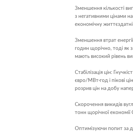
Зменшення кількості вип
з негативними цінами н
економічну життєздатніс
Зменшення втрат енергії
годин щорічно, тоді як 
мають високий рівень ви
Стабілізація цін: Гнучк
євро/МВт·год і пікові ці
розрив цін на добу нап
Скорочення викидів вуг
тонн щорічної економії 
Оптимізуючи попит за д