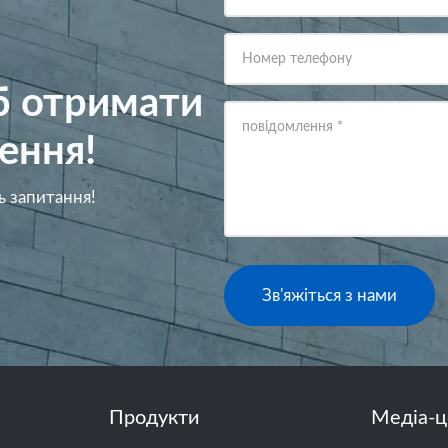
Номер телефону
об отримати
повідомлення
*
ення!
ь запитання!
Зв'яжіться з нами
Продукти
Медіа-ц