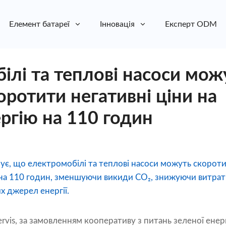
Елемент батареї
Інновація
Експерт ODM
ілі та теплові насоси мож
оротити негативні ціни на
ргію на 110 годин
ує, що електромобілі та теплові насоси можуть скороти
 на 110 годин, зменшуючи викиди CO₂, знижуючи витра
х джерел енергії.
vis, за замовленням кооперативу з питань зеленої енергі