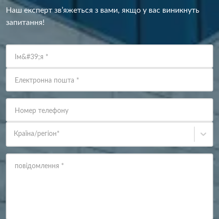
Наш експерт зв’яжеться з вами, якщо у вас виникнуть
запитання!
Ім&#39;я
*
Електронна пошта
*
Номер телефону
Країна/регіон
*
повідомлення
*