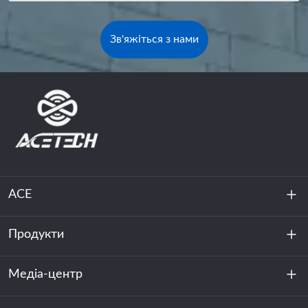
Зв'яжіться з нами
ACE
Продукти
Про нас
Стійкість
Медіа-центр
Зберігання енергії