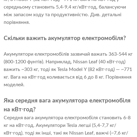
середньому становить 5,4-9,4 кг/кВт⋅год, балансуючи
між запасом ходу та продуктивністю.
Див. детальні
порівняння
.
Скільки важить акумулятор електромобіля?
Акумулятори електромобілів зазвичай важать 363-544 кг
(800-1200 фунтів). Наприклад, Nissan Leaf (40 кВт⋅год)
важить ~303 кг, тоді як Tesla Model Y (82 кВт⋅год) — ~771
кг. Вага на кВт⋅год коливається від 6 до 8 кг.
Порівняння
моделей
.
Яка середня вага акумулятора електромобіля
на кВт⋅год?
Середня вага акумулятора електромобіля становить 6-8
кг на кВт⋅год. Акумулятори Tesla легші (5,4-7,7 кг/
кВт⋅год), тоді як інші, такі як Nissan Leaf, важчі (~7,6 кг/