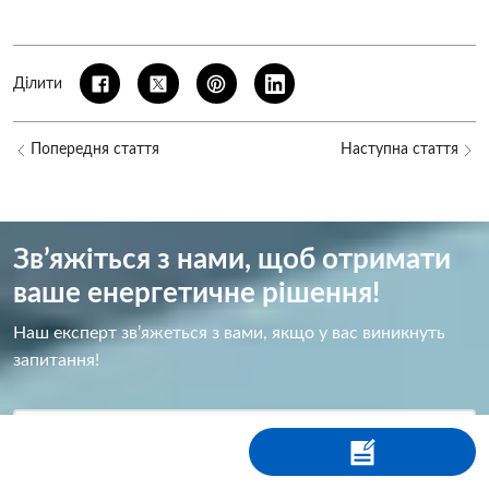
Ділити
Попередня стаття
Наступна стаття
Зв’яжіться з нами, щоб отримати
ваше енергетичне рішення!
Наш експерт зв’яжеться з вами, якщо у вас виникнуть
запитання!
Ім&#39;я
*