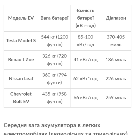
Ємність
Модель EV
Вага батареї
батареї
Діапазон
(кВт·год)
544 кг (1200
85-100
370-405
Tesla Model S
фунтів)
кВт/год
миль
326 кг (720
Renault Zoe
41 кВт/год
186 миль
фунтів)
360 кг (794
Nissan Leaf
62 кВт*год
226 миль
фунти)
Chevrolet
435 кг (958
66 кВт/год
259 миль
Bolt EV
фунтів)
Середня вага акумулятора в легких
електромобілях (двоколісних та триколісних)