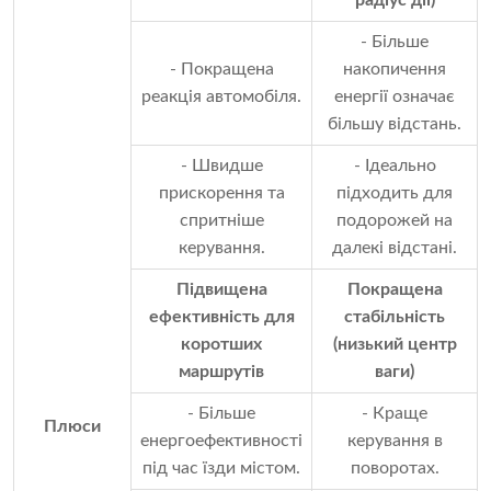
радіус дії)
- Більше
- Покращена
накопичення
реакція автомобіля.
енергії означає
більшу відстань.
- Швидше
- Ідеально
прискорення та
підходить для
спритніше
подорожей на
керування.
далекі відстані.
Підвищена
Покращена
ефективність для
стабільність
коротших
(низький центр
маршрутів
ваги)
- Більше
- Краще
Плюси
енергоефективності
керування в
під час їзди містом.
поворотах.