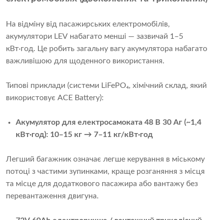
На відміну від пасажирських електромобілів,
акумулятори LEV набагато менші — зазвичай 1–5
кВт·год. Це робить загальну вагу акумулятора набагато
важливішою для щоденного використання.
Типові приклади (системи LiFePO₄, хімічний склад, який
використовує ACE Battery):
Акумулятор для електросамоката 48 В 30 Аг (~1,4
кВт·год): 10–15 кг → 7–11 кг/кВт·год
Легший багажник означає легше керування в міському
потоці з частими зупинками, краще розганяння з місця
та місце для додаткового пасажира або вантажу без
перевантаження двигуна.