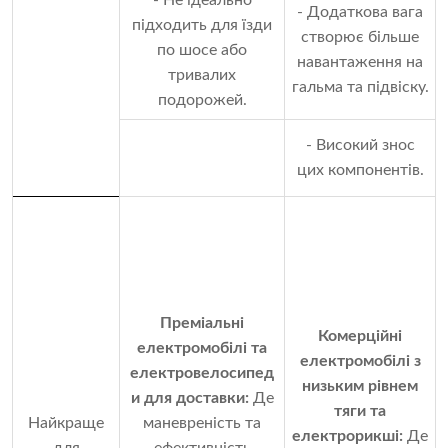
- Не ідеально
- Додаткова вага
підходить для їзди
створює більше
по шосе або
навантаження на
тривалих
гальма та підвіску.
подорожей.
- Високий знос
цих компонентів.
Преміальні
Комерційні
електромобілі та
електромобілі з
електровелосипед
низьким рівнем
и для доставки:
Де
тяги та
Найкраще
маневреність та
електрорикші:
Де