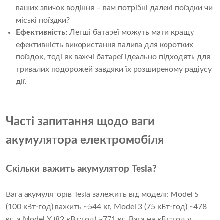
ваших звичок водіння – вам потрібні далекі поїздки чи
міські поїздки?
Ефективність:
Легші батареї можуть мати кращу
ефективність використання палива для коротких
поїздок, тоді як важчі батареї ідеально підходять для
тривалих подорожей завдяки їх розширеному радіусу
дії.
Часті запитання щодо ваги
акумулятора електромобіля
Скільки важить акумулятор Tesla?
Вага акумуляторів Tesla залежить від моделі: Model S
(100 кВт⋅год) важить ~544 кг, Model 3 (75 кВт⋅год) ~478
кг, а Model Y (82 кВт⋅год) ~771 кг. Вага на кВт⋅год у