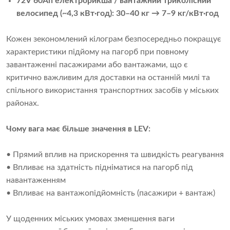
72V 60Ah електрорикша / вантажний триколісний
велосипед (~4,3 кВт·год): 30–40 кг → 7–9 кг/кВт·год
Кожен зекономлений кілограм безпосередньо покращує
характеристики підйому на пагорб при повному
завантаженні пасажирами або вантажами, що є
критично важливим для доставки на останній милі та
спільного використання транспортних засобів у міських
районах.
Чому вага має більше значення в LEV:
• Прямий вплив на прискорення та швидкість реагування
• Впливає на здатність підніматися на пагорб під
навантаженням
• Впливає на вантажопідйомність (пасажири + вантаж)
У щоденних міських умовах зменшення ваги