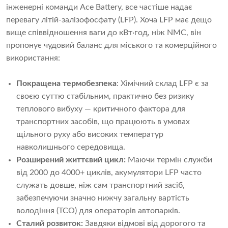
інженерні команди Ace Battery, все частіше надає
перевагу літій-залізофосфату (LFP). Хоча LFP має дещо
вище співвідношення ваги до кВт·год, ніж NMC, він
пропонує чудовий баланс для міського та комерційного
використання:
Покращена термобезпека
: Хімічний склад LFP є за
своєю суттю стабільним, практично без ризику
теплового вибуху — критичного фактора для
транспортних засобів, що працюють в умовах
щільного руху або високих температур
навколишнього середовища.
Розширений життєвий цикл:
Маючи термін служби
від 2000 до 4000+ циклів, акумулятори LFP часто
служать довше, ніж сам транспортний засіб,
забезпечуючи значно нижчу загальну вартість
володіння (TCO) для операторів автопарків.
Сталий розвиток:
Завдяки відмові від дорогого та