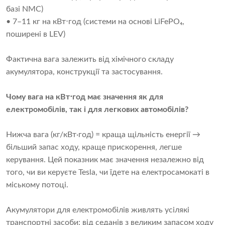
базі NMC)
• 7–11 кг на кВт⋅год (системи на основі LiFePO₄,
поширені в LEV)
Фактична вага залежить від хімічного складу
акумулятора, конструкції та застосування.
Чому вага на кВт⋅год має значення як для 
електромобілів, так і для легкових автомобілів?
Нижча вага (кг/кВт·год) = краща щільність енергії →
більший запас ходу, краще прискорення, легше
керування. Цей показник має значення незалежно від
того, чи ви керуєте Tesla, чи їдете на електросамокаті в
міському потоці.
Акумулятори для електромобілів живлять усілякі
транспортні засоби: від седанів з великим запасом ходу