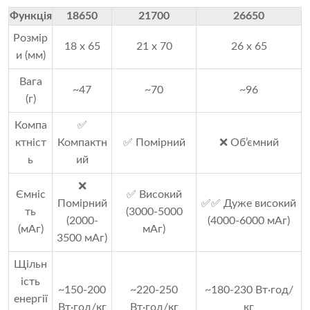
Функція
18650
21700
26650
Розмір
18 x 65
21 x 70
26 x 65
и (мм)
Вага
~47
~70
~96
(г)
Компа
✅
ктніст
Компактн
✅ Помірний
❌ Об’ємний
ь
ий
❌
Ємніс
✅ Високий
Помірний
✅✅ Дуже високий
ть
(3000-5000
(2000-
(4000-6000 мАг)
(мАг)
мАг)
3500 мАг)
Щільн
ість
~150-200
~220-250
~180-230 Вт·год/
енергії
Вт·год/кг
Вт·год/кг
кг