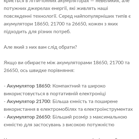
криється в літій-іонних акумуляторах — невеликих, але
потужних джерелах енергії, які живлять наші
повсякденні технології. Серед найпопулярніших типів є
акумулятори 18650, 21700 та 26650, кожен з яких
підходить для різних потреб.
Але який з них вам слід обрати?
Якщо ви обираєте між акумуляторами 18650, 21700 та
26650, ось швидке порівняння:
-
Акумулятор 18650
: Компактний та широко
використовується в портативній електроніці
-
Акумулятор 21700
: Більша ємність та поширене
використання в електромобілях та електроінструментах
-
Акумулятор 26650
: Більший розмір з максимальною
ємністю для застосувань з високою потужністю