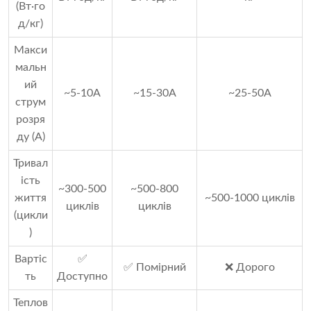
(Вт·го
д/кг)
Макси
мальн
ий
~5-10A
~15-30A
~25-50A
струм
розря
ду (А)
Тривал
ість
~300-500
~500-800
життя
~500-1000 циклів
циклів
циклів
(цикли
)
Вартіс
✅
✅ Помірний
❌ Дорого
ть
Доступно
Теплов