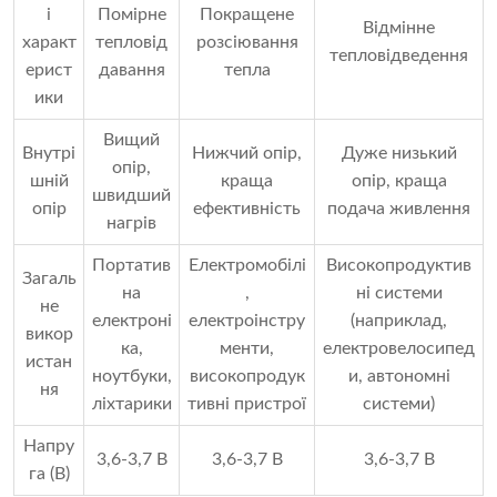
і
Помірне
Покращене
Відмінне
характ
тепловід
розсіювання
тепловідведення
ерист
давання
тепла
ики
Вищий
Внутрі
Нижчий опір,
Дуже низький
опір,
шній
краща
опір, краща
швидший
опір
ефективність
подача живлення
нагрів
Портатив
Електромобілі
Високопродуктив
Загаль
на
,
ні системи
не
електроні
електроінстру
(наприклад,
викор
ка,
менти,
електровелосипед
истан
ноутбуки,
високопродук
и, автономні
ня
ліхтарики
тивні пристрої
системи)
Напру
3,6-3,7 В
3,6-3,7 В
3,6-3,7 В
га (В)