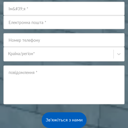
Ім&#39;я
*
Електронна пошта
*
Номер телефону
Країна/регіон
*
повідомлення
*
Зв'яжіться з нами