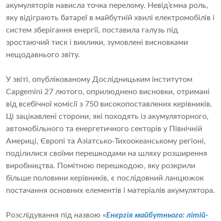
акумуляторів нависла точка перелому. Невід’ємна роль,
яку відіграють батареї в майбутній хвилі електромобілів і
систем зберігання енергії, поставила галузь під
зростаючий тиск і виклики, зумовлені висновками
нещодавнього звіту.
У звіті, опублікованому Дослідницьким інститутом
Capgemini 27 лютого, оприлюднено висновки, отримані
від всебічної комісії з 750 високопоставлених керівників.
Ці зацікавлені сторони, які походять із акумуляторного,
автомобільного та енергетичного секторів у Північній
Америці, Європі та Азіатсько-Тихоокеанському регіоні,
поділилися своїми перешкодами на шляху розширення
виробництва. Помітною перешкодою, яку розкрили
більше половини керівників, є послідовний ланцюжок
постачання основних елементів і матеріалів акумулятора.
Розслідування під назвою «
Енергія майбутнього: літій-