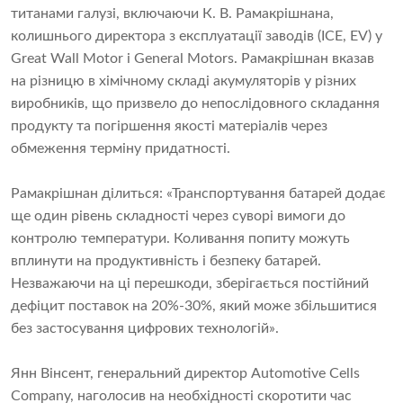
титанами галузі, включаючи К. В. Рамакрішнана,
колишнього директора з експлуатації заводів (ICE, EV) у
Great Wall Motor і General Motors. Рамакрішнан вказав
на різницю в хімічному складі акумуляторів у різних
виробників, що призвело до непослідовного складання
продукту та погіршення якості матеріалів через
обмеження терміну придатності.
Рамакрішнан ділиться: «Транспортування батарей додає
ще один рівень складності через суворі вимоги до
контролю температури. Коливання попиту можуть
вплинути на продуктивність і безпеку батарей.
Незважаючи на ці перешкоди, зберігається постійний
дефіцит поставок на 20%-30%, який може збільшитися
без застосування цифрових технологій».
Янн Вінсент, генеральний директор Automotive Cells
Company, наголосив на необхідності скоротити час