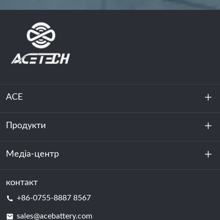
ACE
Продукти
Про нас
Стійкість
Медіа-центр
Зберігання енергії
Центр обробки даних та серверна кімната
контакт
Новини
+86-0755-8887 8567
Сила руху
Блог
sales@acebattery.com