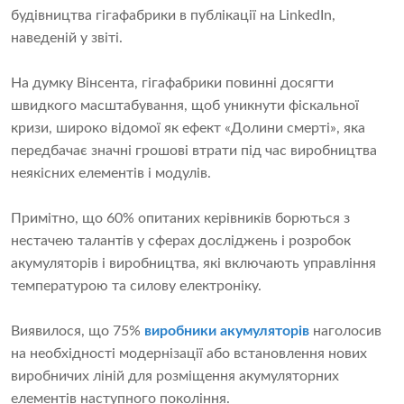
будівництва гігафабрики в публікації на LinkedIn,
наведеній у звіті.
На думку Вінсента, гігафабрики повинні досягти
швидкого масштабування, щоб уникнути фіскальної
кризи, широко відомої як ефект «Долини смерті», яка
передбачає значні грошові втрати під час виробництва
неякісних елементів і модулів.
Примітно, що 60% опитаних керівників борються з
нестачею талантів у сферах досліджень і розробок
акумуляторів і виробництва, які включають управління
температурою та силову електроніку.
Виявилося, що 75%
виробники акумуляторів
наголосив
на необхідності модернізації або встановлення нових
виробничих ліній для розміщення акумуляторних
елементів наступного покоління.