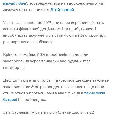
іонний і далі
", зосереджується на вдосконаленій хімії
акумулятора, наприклад
Літій-іонний
.
У звіті зазначено, що 45% опитаних керівників бачать
аспекти фінансової доцільності та прибутковості
виробництва акумуляторів стримуючим фактором для
розширення свого бізнесу.
Крім того, майже 60% виробників висловили
занепокоєння через тривалий час будівництва
гігафабрик.
Дефіцит талантів у галузі підкреслює ще одне важливе
занепокоєння: 60% респондентів заявляють, що вони
стикаються з прогалинами в кваліфікації в
технологія
батареї
і виробництво.
Звіт Capgemini містить поглиблений діалог із 22