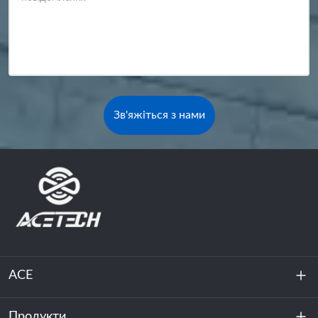
Зв'яжіться з нами
ACE
Продукти
Про нас