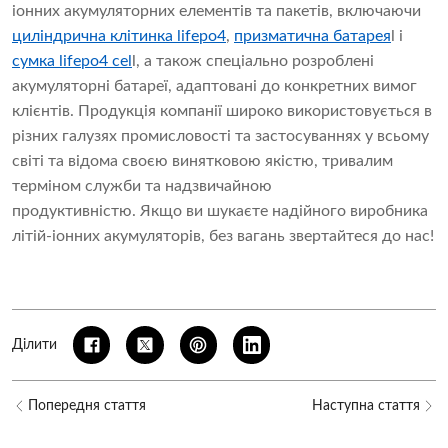
іонних акумуляторних елементів та пакетів, включаючи
циліндрична клітинка lifepo4
,
призматична батарея
l
і
сумка lifepo4 cel
l
, а також спеціально розроблені
акумуляторні батареї, адаптовані до конкретних вимог
клієнтів. Продукція компанії широко використовується в
різних галузях промисловості та застосуваннях у всьому
світі та відома своєю винятковою якістю, тривалим
терміном служби та надзвичайною
продуктивністю. Якщо ви шукаєте надійного виробника
літій-іонних акумуляторів, без вагань звертайтеся до нас!
Ділити
Попередня стаття
Наступна стаття