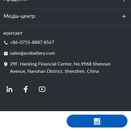
Стійкість
Медіа-центр
Зберігання енергії
Центр обробки даних та серверна кімната
контакт
Новини
+86-0755-8887 8567
Сила руху
Блог
sales@acebattery.com
29F, Hanking Financial Center, No.9968 Shennan
Елемент батареї
Avenue, Nanshan District, Shenzhen, China
© 2024 Китайські виробники літій-іонних акумуляторів | Завод і компанія з
виробництва літієвих акумуляторів | Акумулятор ACE від Shopastro
Політика конфіденційності
粤ICP备2022150578号
-4