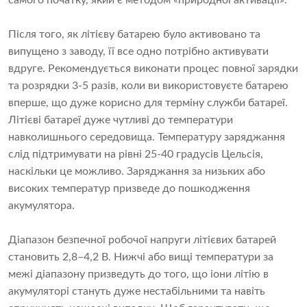
самого початку, який є методом «природної активації».
Після того, як літієву батарею було активовано та
випущено з заводу, її все одно потрібно активувати
вдруге. Рекомендується виконати процес повної зарядки
та розрядки 3-5 разів, коли ви використовуєте батарею
вперше, що дуже корисно для терміну служби батареї.
Літієві батареї дуже чутливі до температури
навколишнього середовища. Температуру заряджання
слід підтримувати на рівні 25-40 градусів Цельсія,
наскільки це можливо. Заряджання за низьких або
високих температур призведе до пошкодження
акумулятора.
Діапазон безпечної робочої напруги літієвих батарей
становить 2,8–4,2 В. Нижчі або вищі температури за
межі діапазону призведуть до того, що іони літію в
акумуляторі стануть дуже нестабільними та навіть