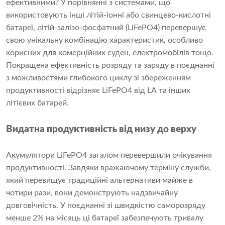
ефективними? У порівнянні з системами, що
використовують інші літій-іонні або свинцево-кислотні
батареї, літій-залізо-фосфатний (LiFePO4) перевершує
свою унікальну комбінацію характеристик, особливо
корисних для комерційних суден, електромобілів тощо.
Покращена ефективність розряду та заряду в поєднанні
з можливостями глибокого циклу зі збереженням
продуктивності відрізняє LiFePO4 від LA та інших
літієвих батарей.
Видатна продуктивність від низу до верху
Акумулятори LiFePO4 загалом перевершили очікування
продуктивності. Завдяки вражаючому терміну служби,
який перевищує традиційні альтернативи майже в
чотири рази, вони демонструють надзвичайну
довговічність. У поєднанні зі швидкістю саморозряду
менше 2% на місяць ці батареї забезпечують тривалу