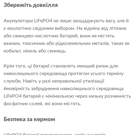
Збережіть довкілля
Акумулятори LiFePO4 не лише заощаджують вагу, але й
є екологічно свідомим вибором. На відміну від літієвих
або свинцево-кислотних батарей, вони не містять
важких, токсичних або рідкоземельних металів, таких як
кобальт, нікель або свинець.
Крім того, ці батареї становлять менший ризик для
навколишнього середовища протягом усього терміну
служби. Навіть у разі неправильної утилізації
ймовірність забруднення навколишнього середовища
LiFePO4 батарей є мінімальною через низьку розчинність
фосфатних солей, які вони містять.
Безпека за кермом
LiFePO4 батареї перевершують своїх аналогів,