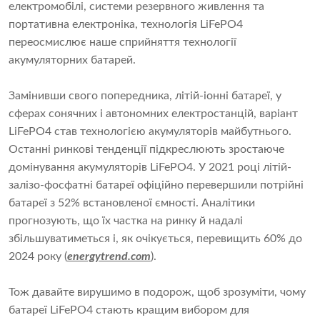
електромобілі, системи резервного живлення та
портативна електроніка, технологія LiFePO4
переосмислює наше сприйняття технології
акумуляторних батарей.
Замінивши свого попередника, літій-іонні батареї, у
сферах сонячних і автономних електростанцій, варіант
LiFePO4 став технологією акумуляторів майбутнього.
Останні ринкові тенденції підкреслюють зростаюче
домінування акумуляторів LiFePO4. У 2021 році літій-
залізо-фосфатні батареї офіційно перевершили потрійні
батареї з 52% встановленої ємності. Аналітики
прогнозують, що їх частка на ринку й надалі
збільшуватиметься і, як очікується, перевищить 60% до
2024 року (
energytrend.com
).
Тож давайте вирушимо в подорож, щоб зрозуміти, чому
батареї LiFePO4 стають кращим вибором для