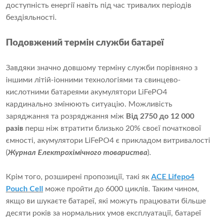
доступність енергії навіть під час тривалих періодів
бездіяльності.
Подовжений термін служби батареї
Завдяки значно довшому терміну служби порівняно з
іншими літій-іонними технологіями та свинцево-
кислотними батареями акумулятори LiFePO4
кардинально змінюють ситуацію. Можливість
заряджання та розряджання між
Від 2750 до 12 000
разів
перш ніж втратити близько 20% своєї початкової
ємності, акумулятори LiFePO4 є прикладом витривалості
(
Журнал Електрохімічного товариства
).
Крім того, розширені пропозиції, такі як
ACE Lifepo4
Pouch Cel
l
може пройти до 6000 циклів. Таким чином,
якщо ви шукаєте батареї, які можуть працювати більше
десяти років за нормальних умов експлуатації, батареї