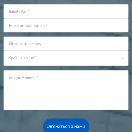
Ім&#39;я
*
Електронна пошта
*
Номер телефону
Країна/регіон
*
повідомлення
*
Зв'яжіться з нами