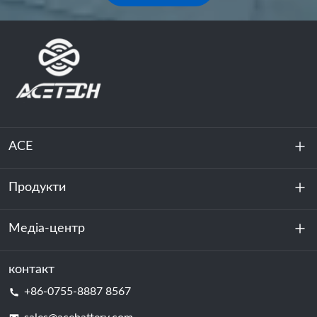
ACE
Продукти
Про нас
Стійкість
Медіа-центр
Зберігання енергії
Центр обробки даних та серверна кімната
контакт
Новини
+86-0755-8887 8567
Сила руху
Блог