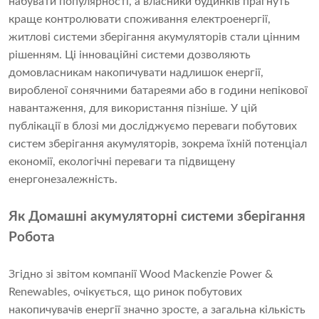
набувати популярності, а власники будинків прагнуть
краще контролювати споживання електроенергії,
житлові системи зберігання акумуляторів стали цінним
рішенням. Ці інноваційні системи дозволяють
домовласникам накопичувати надлишок енергії,
виробленої сонячними батареями або в години непікової
навантаження, для використання пізніше. У цій
публікації в блозі ми досліджуємо переваги побутових
систем зберігання акумуляторів, зокрема їхній потенціал
економії, екологічні переваги та підвищену
енергонезалежність.
Як
Домашні акумуляторні системи зберігання
Робота
Згідно зі звітом компанії Wood Mackenzie Power &
Renewables, очікується, що ринок побутових
накопичувачів енергії значно зросте, а загальна кількість