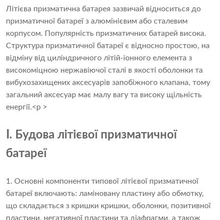
Літієва призматична батарея зазвичай відноситься до
призматичної батареї з алюмінієвим або сталевим
корпусом. Популярність призматичних батарей висока.
Структура призматичної батареї є відносно простою, на
відміну від циліндричного літій-іонного елемента з
високоміцною нержавіючої сталі в якості оболонки та
вибухозахищених аксесуарів запобіжного клапана, тому
загальний аксесуар має малу вагу та високу щільність
енергії.<p >
Ⅰ. Будова літієвої призматичної
батареї
1. Основні компоненти типової літієвої призматичної
батареї включають: ламіновану пластину або обмотку,
що складається з кришки кришки, оболонки, позитивної
пластини, негативної пластини та діафрагми, а також