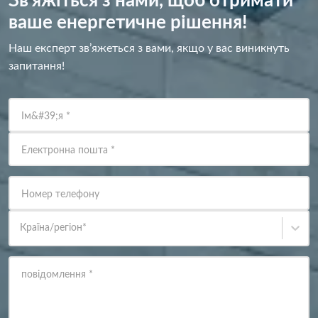
Зв’яжіться з нами, щоб отримати
ваше енергетичне рішення!
Наш експерт зв’яжеться з вами, якщо у вас виникнуть
запитання!
Ім&#39;я
*
Електронна пошта
*
Номер телефону
Країна/регіон
*
повідомлення
*