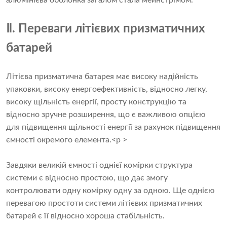
алюмінієва оболонка загалом стала мейнстрімом.
Ⅱ. Переваги літієвих призматичних
батарей
Літієва призматична батарея має високу надійність
упаковки, високу енергоефективність, відносно легку,
високу щільність енергії, просту конструкцію та
відносно зручне розширення, що є важливою опцією
для підвищення щільності енергії за рахунок підвищення
ємності окремого елемента.<p >
Завдяки великій ємності однієї комірки структура
системи є відносно простою, що дає змогу
контролювати одну комірку одну за одною. Ще однією
перевагою простоти системи літієвих призматичних
батарей є її відносно хороша стабільність.