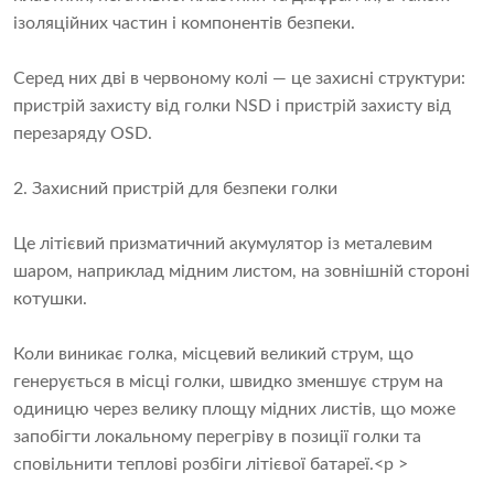
ізоляційних частин і компонентів безпеки.
Серед них дві в червоному колі — це захисні структури:
пристрій захисту від голки NSD і пристрій захисту від
перезаряду OSD.
2. Захисний пристрій для безпеки голки
Це
літієвий призматичний акумулятор
із металевим
шаром, наприклад мідним листом, на зовнішній стороні
котушки.
Коли виникає голка, місцевий великий струм, що
генерується в місці голки, швидко зменшує струм на
одиницю через велику площу мідних листів, що може
запобігти локальному перегріву в позиції голки та
сповільнити теплові розбіги літієвої батареї.<p >