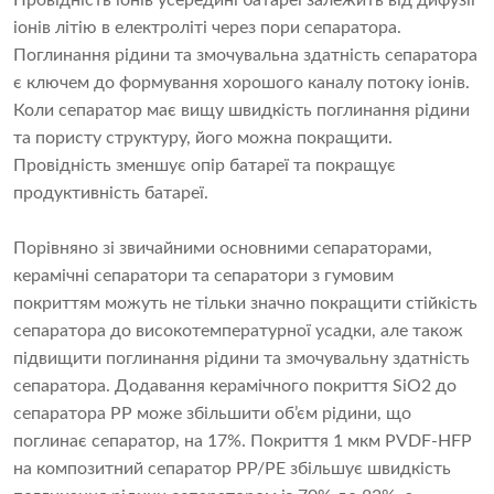
Провідність іонів усередині батареї залежить від дифузії
іонів літію в електроліті через пори сепаратора.
Поглинання рідини та змочувальна здатність сепаратора
є ключем до формування хорошого каналу потоку іонів.
Коли сепаратор має вищу швидкість поглинання рідини
та пористу структуру, його можна покращити.
Провідність зменшує опір батареї та покращує
продуктивність батареї.
Порівняно зі звичайними основними сепараторами,
керамічні сепаратори та сепаратори з гумовим
покриттям можуть не тільки значно покращити стійкість
сепаратора до високотемпературної усадки, але також
підвищити поглинання рідини та змочувальну здатність
сепаратора. Додавання керамічного покриття SiO2 до
сепаратора PP може збільшити об’єм рідини, що
поглинає сепаратор, на 17%. Покриття 1 мкм PVDF-HFP
на композитний сепаратор PP/PE збільшує швидкість