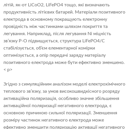
літій, як-от LiCoO2, LiFePO4 тощо, які визначають
продуктивність літієвих батарей. Матеріали позитивного
електрода в основному покращують електронну
провідність між частинками шляхом покриття та
легування. Наприклад, після легування Ni міцність
зв’язку P-O підвищується, структура LiFePO4/C
стабілізується, об’єм елементарної комірки
оптимізується, а опір передачі заряду матеріалу
позитивного електрода може бути ефективно зменшено.
< p>
Згідно з симуляційним аналізом моделі електрохімічного
теплового зв’язку, за умов високошвидкісного розряду
активаційна поляризація, особливо значне збільшення
активаційної поляризації негативного електрода, є
основною причиною сильної поляризації. Зменшення
розміру частинок негативного електрода може
ефективно зменшити поляризацію активації негативного