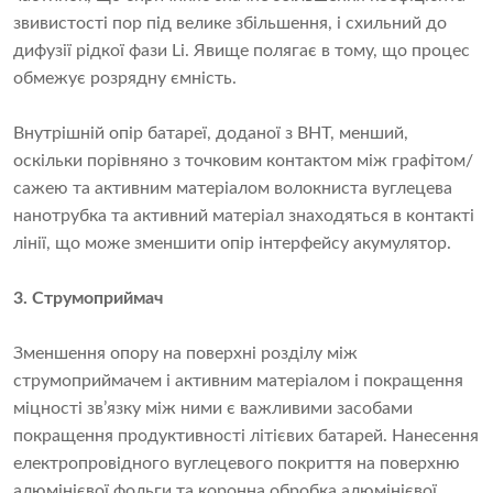
звивистості пор під велике збільшення, і схильний до
дифузії рідкої фази Li. Явище полягає в тому, що процес
обмежує розрядну ємність.
Внутрішній опір батареї, доданої з ВНТ, менший,
оскільки порівняно з точковим контактом між графітом/
сажею та активним матеріалом волокниста вуглецева
нанотрубка та активний матеріал знаходяться в контакті
лінії, що може зменшити опір інтерфейсу акумулятор.
3. Струмоприймач
Зменшення опору на поверхні розділу між
струмоприймачем і активним матеріалом і покращення
міцності зв’язку між ними є важливими засобами
покращення продуктивності літієвих батарей. Нанесення
електропровідного вуглецевого покриття на поверхню
алюмінієвої фольги та коронна обробка алюмінієвої