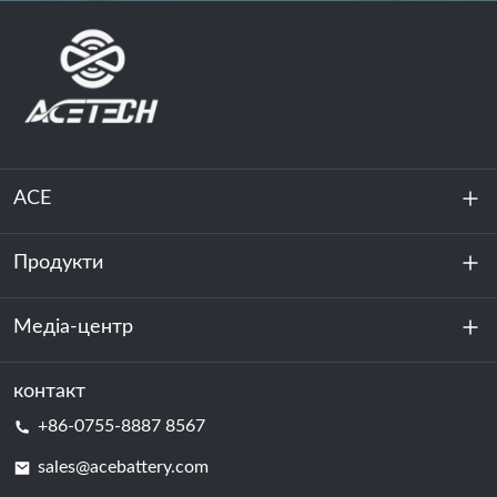
ACE
Продукти
Про нас
Стійкість
Медіа-центр
Зберігання енергії
Центр обробки даних та серверна кімната
контакт
Новини
+86-0755-8887 8567
Сила руху
Блог
sales@acebattery.com