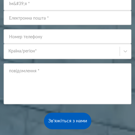
Ім&#39;я
*
Електронна пошта
*
Номер телефону
Країна/регіон
*
повідомлення
*
Зв'яжіться з нами