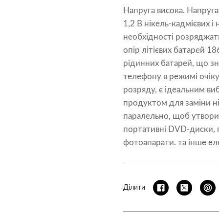
Напруга висока. Напруга
1,2 В нікель-кадмієвих і
необхідності розряджат
опір літієвих батарей 1
рідинних батарей, що з
телефону в режимі очіку
розряду, є ідеальним в
продуктом для заміни н
паралельно, щоб утворит
портативні DVD-диски, п
фотоапарати. та інше е
Ділити