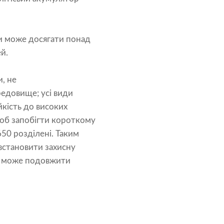
ти може досягати понад
й.
, не
редовище; усі види
йкість до високих
Щоб запобігти короткому
50 розділені. Таким
встановити захисну
ж може подовжити