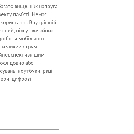
багато вище, ніж напруга
фекту пам'яті. Немає
користанні. Внутрішній
енший, ніж у звичайних
 роботи мобільного
ує великий струм
найперспективнішим
послідовно або
увань: ноутбуки, рації,
мери, цифрові