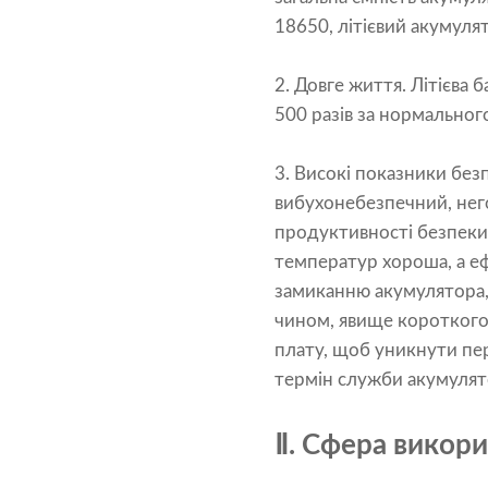
18650, літієвий акумул
2. Довге життя. Літієва
500 разів за нормального
3. Високі показники без
вибухонебезпечний, нег
продуктивності безпеки о
температур хороша, а е
замиканню акумулятора, 
чином, явище короткого
плату, щоб уникнути пе
термін служби акумулят
Ⅱ. Сфера викори