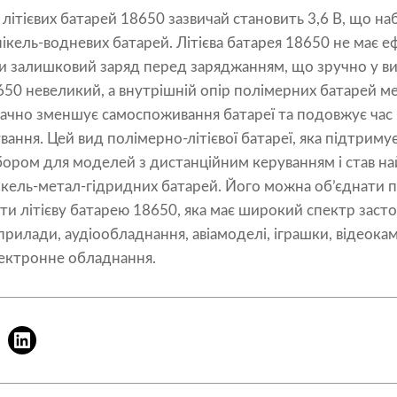
 літієвих батарей 18650 зазвичай становить 3,6 В, що на
 нікель-водневих батарей. Літієва батарея 18650 не має е
и залишковий заряд перед заряджанням, що зручно у ви
8650 невеликий, а внутрішній опір полімерних батарей м
начно зменшує самоспоживання батареї та подовжує час
вання. Цей вид полімерно-літієвої батареї, яка підтрим
ибором для моделей з дистанційним керуванням і став 
ікель-метал-гідридних батарей. Його можна об’єднати 
и літієву батарею 18650, яка має широкий спектр застос
рилади, аудіообладнання, авіамоделі, іграшки, відеока
лектронне обладнання.