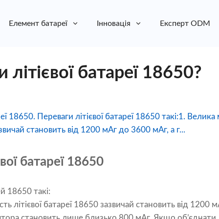
Елемент батареї
Інновація
Експерт ODM
и літієвої батареї 18650?
реї 18650. Переваги літієвої батареї 18650 такі:1. Велика 
звичай становить від 1200 мАг до 3600 мАг, а г...
євої батареї 18650
й 18650 такі:
ість літієвої батареї 18650 зазвичай становить від 1200 м
ятора становить лише близько 800 мАг. Якщо об’єднати 