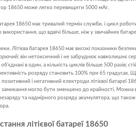
ятор 18650 може легко перевищити 5000 мАг.
 батарея 18650 має тривалий термін служби, і цикл робо
 використання, що вдвічі більше, ніж у звичайних батаре
пеки.
Літієва батарея 18650
має високі показники безпеки
орючий; він нетоксичний і не забруднює навколишнє се
б'єднані в один, а кількість циклів більше 500 разів; сті
фективність розряду становить 100% при 65 градусах. 
позитивний і негативний електроди літієвої батареї 186
 замикання могло бути зменшено до крайності. Можна 
резаряду та надмірного розряду акумулятора, що тако
ора.
стання літієвої батареї 18650