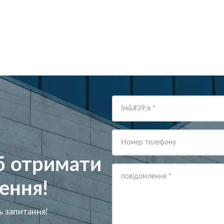
Ім&#39;я
*
Номер телефону
об отримати
повідомлення
*
ення!
ь запитання!