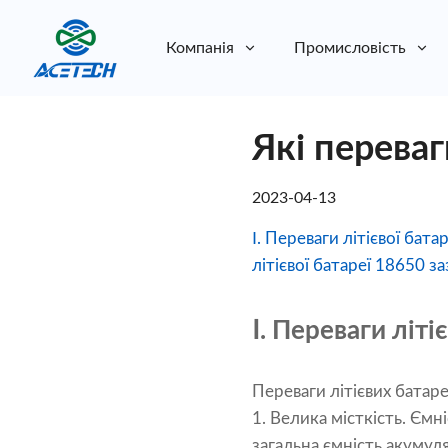
Компанія
Промисловість
Про нас
Які переваг
Про нас
Стійкість
Стійкість
2023-04-13
Ⅰ. Переваги літієвої бата
літієвої батареї 18650 за
Ⅰ. Переваги літі
Переваги літієвих батаре
1. Велика місткість. Ємн
загальна ємність акумул