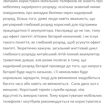
Звичайні користувачі мобільних телефонів не знають про
небезпеку надмірного розряду, оскільки зазвичай немає
повідомлень про випадки безпеки через надмірний
розряд. Більш того, деякі люди навіть вважають, що
регулярний глибокий розряд корисний для підтримки
працездатності акумулятора. Насправді це не так, тому
що ефект пам'яті літієвих батарей незначний, і не існує
такого поняття, як глибокий розряд, щоб усунути ефект
пам'яті. Теоретично кажучи, загальний життєвий цикл
глибокого розряду
китайський літій-іонний акумулятор
триватиме довше, але ризик полягає в тому, що
надмірний розряд батареї призведе до того, що напруга
батареї буде надто низькою, і її неможливо буде
нормально зарядити, іноді для ввімкнення знадобиться
багато часу або навіть не ввімкнеться . Сила двох зол є
меншою. Коротший термін служби краще, ніж
відсутність використання. Тому користувачам мобільних
телефонів і ноутбуків рекомендується не користуватися