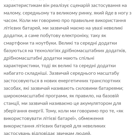
характеристикам він реалізує сценарій застосування на
малому, середньому та великому ринку, який йде в ногу з
часом. Коли ми говоримо про правильне використання
літієвих батарей, ми зазвичай маємо на увазі невеликі
додатки, а саме побутову електроніку, таку як
смартфони та ноутбуки. Великі та середні додатки
базуються на технологіях дрібномасштабних додатків,
дрібномасштабні додатки мають спільні
характеристики, тоді як великі та середні додатки
набагато складніші. Зазвичай середнього масштабу
застосовуються в нових енергетичних транспортних
засобах, які зазвичай називають силовими батареями;
широкомасштабні програми, як правило, на базовій
станції, ми зазвичай називаємо це акумулятором для
зберігання енергії. Тому, коли ми говоримо про те, «як
використовувати літієві батареї», обмеження
використання літієвих батарей для невеликих
застосувань відповідає звичкам людей.