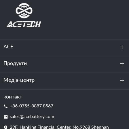
ACE
Продукти
Про нас
Стійкість
Медіа-центр
Зберігання енергії
Центр обробки даних та серверна кімната
контакт
Новини
+86-0755-8887 8567
Сила руху
Блог
sales@acebattery.com
29F, Hanking Financial Center, No.9968 Shennan
Елемент батареї