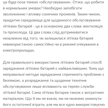
це буде поза темою «обслуговування». Отже, що робити
в нормальних умовах? Необхідно запобігати
зволоженню і впливу сонячних променів. Таким чином,
придатне середовище для щоденного обслуговування
літієвих батарей - це в основному два слова: вентиляція
та прохолода. Ці два слова слід дотримуватися
незалежно від того, чи залишилася літієва батарея
невикористаною самостійно чи в режимі очікування в
електроприладах.
Для правильного використання літієвих батарей спосіб
заряджання літієвих батарей є найважливішим. Тому що
неправильні методи заряджання спричинять проблеми з
безпекою, а розряджання та щоденне технічне
обслуговування лише впливають на термін служби
літієвої батареї. Сама літієва батарея також є витратним
матеріалом. Що б ми не взяли, ми не можемо уникнути
його остаточної втрати, але ми все одно використовуємо