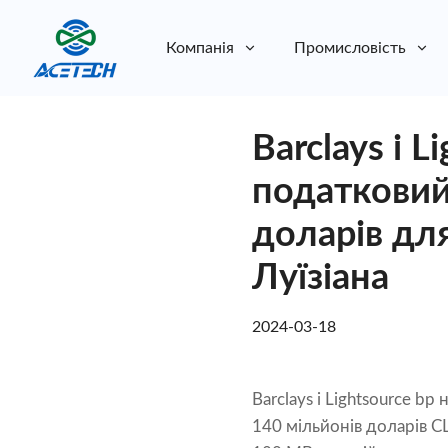
Компанія
Промисловість
Про нас
Barclays і 
Про нас
Стійкість
Стійкість
податковий
доларів дл
Луїзіана
2024-03-18
Barclays і Lightsource b
140 мільйонів доларів С