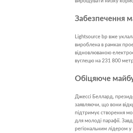
вирощувати низку корис
Забезпечення м
Lightsource bp вже уклал
вироблена в рамках про
відновлюваною електрое
вуглецю на 231 800 метр
Обіцяюче майбу
Джессі Беллард, президе
заявляючи, що вони відкр
підтримує створення мо
для молоді парафії. Зав
регіональним лідером у 