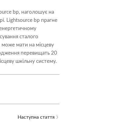
ource bp, наголошує на
. Lightsource bp прагне
у енергетичному
сування сталого
, може мати на місцеву
дходження перевищать 20
ісцеву шкільну систему.
Наступна стаття