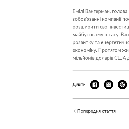
Емілі Вангерман, голова
зобов’язанні компанії п
розширити свої інвестиц
майбутньому штату. Ван
розвитку та енергетично
економіку. Протягом жит
мільйонів доларів США д
Ділити
Попередня стаття