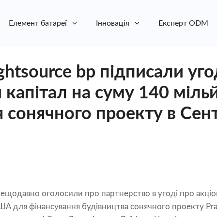
Елемент батареї
Інновація
Експерт ODM
Lightsource bp підписали уг
 капітал на суму 140 міль
я сонячного проекту в Сен
p нещодавно оголосили про партнерство в угоді про акціо
ША для фінансування будівництва сонячного проекту Pra