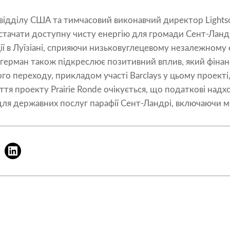
 відділу США та тимчасовий виконавчий директор Lights
остачати доступну чисту енергію для громади Сент-Ландрі
ії в Луїзіані, сприяючи низьковуглецевому незалежном
герман також підкреслює позитивний вплив, який фінан
го переходу, прикладом участі Barclays у цьому проекті
тя проекту Prairie Ronde очікується, що податкові на
ля державних послуг парафії Сент-Ландрі, включаючи м