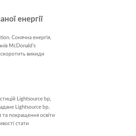
ної енергії
ion. Сонячна енергія,
нів McDonald's
 скоротить викиди
тицій Lightsource bp,
адане Lightsource bp,
 та покращення освіти
ивості стати