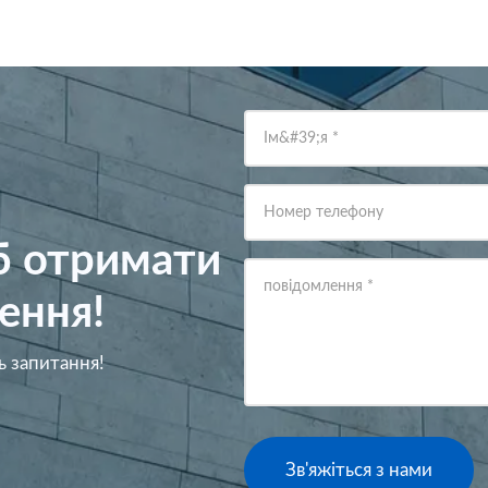
Ім&#39;я
*
Номер телефону
об отримати
повідомлення
*
ення!
ь запитання!
Зв'яжіться з нами