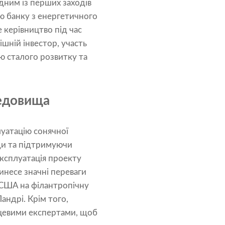
одним із перших заходів
ою банку з енергетичного
 керівництво під час
шній інвестор, участь
ню сталого розвитку та
редовища
луатацію сонячної
ди та підтримуючи
експлуатація проекту
инесе значні переваги
в США на філантропічну
Ландрі. Крім того,
сцевими експертами, щоб