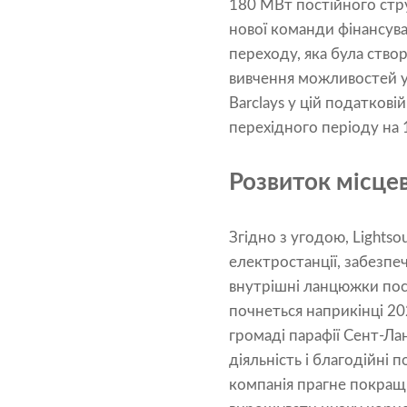
180 МВт постійного стру
нової команди фінансува
переходу, яка була ство
вивчення можливостей у 
Barclays у цій податков
перехідного періоду на 
Розвиток місце
Згідно з угодою, Lightso
електростанції, забезп
внутрішні ланцюжки пост
почнеться наприкінці 20
громаді парафії Сент-Ла
діяльність і благодійні 
компанія прагне покращи