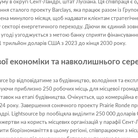
му в округі Сент-Ландрі, штат Луїзіана. Ця співпраця є 
ння сталого проекту Barclays, яка працює разом із Груп
рена минулого місяця, щоб надавати клієнтам стратегічне
секторі енергетичного переходу. Діючи як єдиний зовні
ій угоді узгоджується з метою банку сприяти фінансуван
1 трильйон доларів США з 2023 до кінця 2030 року.
вої економіки та навколишнього се
urce bp відповідатиме за будівництво, володіння та експ
ечуючи приблизно 250 робочих місць для місцевої грома
авок на етапі будівництва. Очікується, що комерційна 
24 року. Завершення сонячного проекту Prairie Ronde пр
ндрі. Lightsource bp пообіцяла виділити 250 000 доларі
пожертви на користь місцевих організацій у парафії Сент-
ти біорізноманіття в цьому регіоні, співпрацюючи з мі