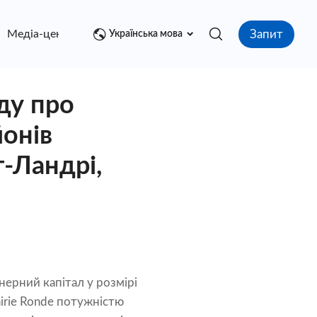
Запит
Медіа-центр
контакт
Українська мова
оду про
йонів
т-Ландрі,
нерний капітал у розмірі
irie Ronde потужністю