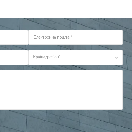
Електронна пошта
*
Країна/регіон
*