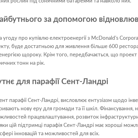
них рослин під сонячними батареями та навколо них.
айбутнього за допомогою відновлюва
а угоду про купівлю електроенергії з McDonald's Corporat
екту, буде достатньою для живлення більше 600 рестора
нергією щороку. Крім того, передбачається, що проект
ичних тонн на рік.
тнє для парафії Сент-Ландрі
нт парафії Сент-Ландрі, висловлює ентузіазм щодо інвес
ивають нову еру для громади та її шкіл. Фінансування, н
жливостей працевлаштування, розвиток інфраструктури
дяки цій підтримці парафія Сент-Ландрі має хороші можл
сфері інновацій та можливостей для всіх.