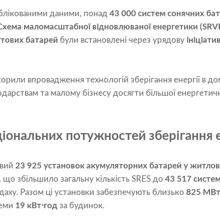
ублікованими даними, понад
43 000 систем сонячних ба
Схема маломасштабної відновлюваної енергетики (SRV
утових батарей
були встановлені через урядову
ініціат
орили впровадження технологій зберігання енергії в до
арствам та малому бізнесу досягти більшої енергетичн
іональних потужностей зберігання е
овий
23 925 установок акумуляторних батарей у житло
 що збільшило загальну кількість SRES до
43 517 систе
даху. Разом ці установки забезпечують близько
825 МВт
теми
19 кВт⋅год
за будинок.