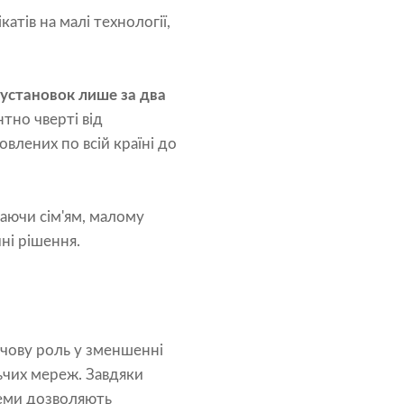
тів на малі технології,
 установок лише за два
тно чверті від
овлених по всій країні до
аючи сім'ям, малому
ні рішення.
чову роль у зменшенні
льчих мереж. Завдяки
теми дозволяють