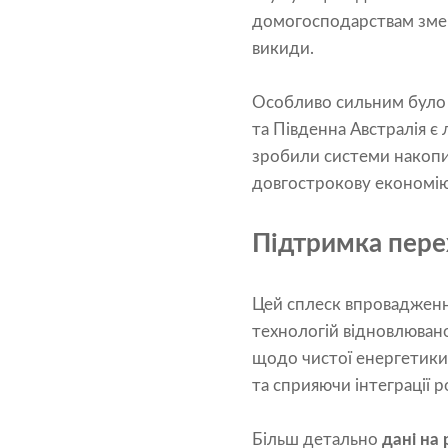
домогосподарствам зменш
викиди.
Особливо сильним було 
та Південна Австралія є 
зробили системи накопи
довгострокову економію
Підтримка пере
Цей сплеск впровадженн
технологій відновлювано
щодо чистої енергетики
та сприяючи інтеграції 
Більш детально
дані на 