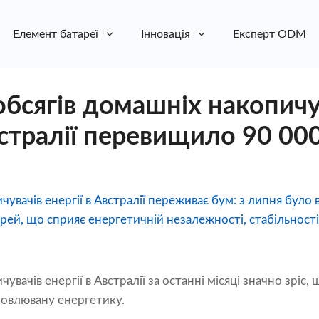
Елемент батареї
Інновація
Експерт ODM
обсягів домашніх накопичу
встралії перевищило 90 00
увачів енергії в Австралії переживає бум: з липня було
рей, що сприяє енергетичній незалежності, стабільност
вачів енергії в Австралії за останні місяці значно зріс
дновлювану енергетику.