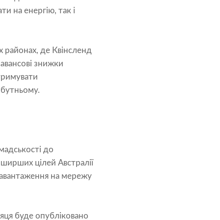
и на енергію, так і
 районах, де Квінсленд
 авансові знижки
тримувати
йбутньому.
мадськості до
 ширших цілей Австралії
навантаження на мережу
сяця буде опубліковано