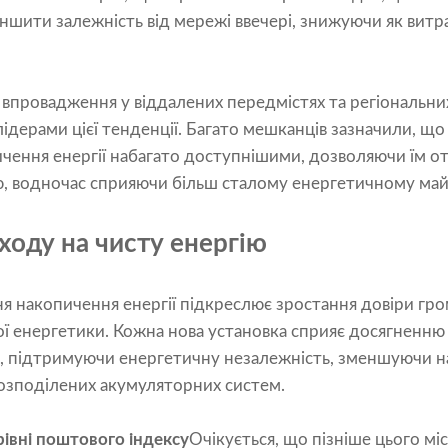
ити залежність від мережі ввечері, знижуючи як витрат
впровадження у віддалених передмістях та регіональних
лідерами цієї тенденції. Багато мешканців зазначили, що
чення енергії набагато доступнішими, дозволяючи їм о
, водночас сприяючи більш сталому енергетичному ма
ходу на чисту енергію
я накопичення енергії підкреслює зростання довіри гро
ї енергетики. Кожна нова установка сприяє досягненню
, підтримуючи енергетичну незалежність, зменшуючи 
розподілених акумуляторних систем.
рівні поштового індексу
Очікується, що пізніше цього мі