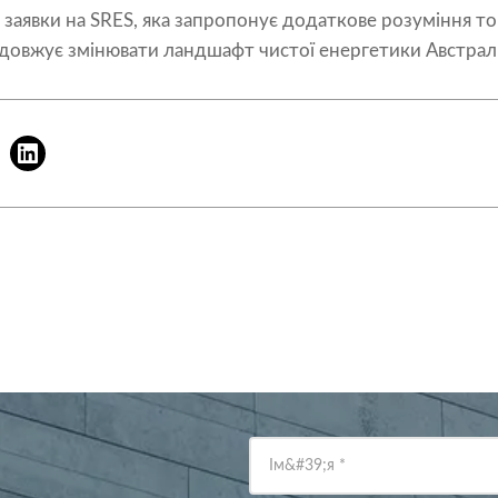
 заявки на SRES, яка запропонує додаткове розуміння т
довжує змінювати ландшафт чистої енергетики Австралі
Ім&#39;я
*