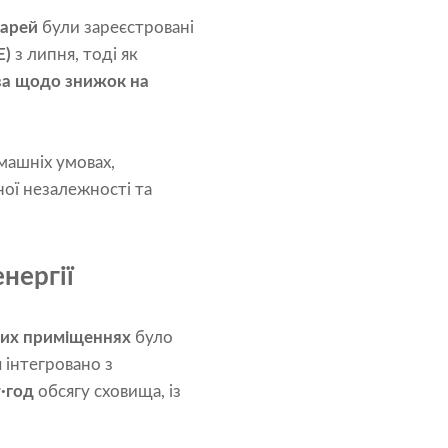
тарей
були зареєстровані
E)
з липня, тоді як
ива щодо знижок на
машніх умовах,
ої незалежності та
нергії
вих приміщеннях
було
м
інтегровано з
·год
обсягу сховища, із