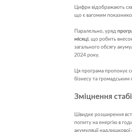
Цифри відображають схва
що є вагомим показником
Паралельно, уряд
прогр
місяці
, що робить внес
загального обсягу акумул
2024 року.
Ця програма пропонує 
бізнесу та громадським 
Зміцнення стаб
Швидке розширення вста
попиту на енергію в год
акумуляції надлишкової 