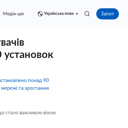
Запит
Медіа-центр
контакт
Українська мова
вачів
0 установок
 встановлено понад 90
і мережі та зростанню
, що стало важливою віхою