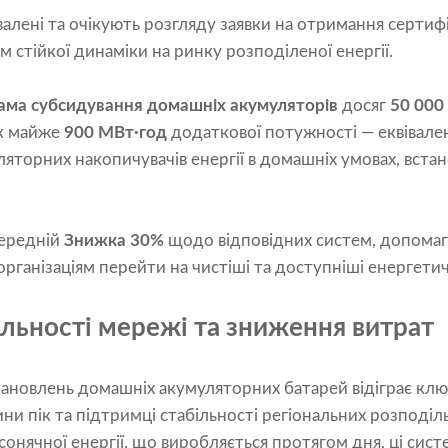
лені та очікують розгляду заявки на отримання сертифіка
 стійкої динаміки на ринку розподіленої енергії.
ама субсидування домашніх акумуляторів
досяг
50 000
ок майже
900 МВт·год
додаткової потужності — еквівален
яторних накопичувачів енергії в домашніх умовах, встан
середній
Знижка 30%
щодо відповідних систем, допомаг
організаціям перейти на чистіші та доступніші енергетич
ільності мережі та зниження витрат
новлень домашніх акумуляторних батарей відіграє клю
ини пік та підтримці стабільності регіональних розподі
сонячної енергії, що виробляється протягом дня, ці сис