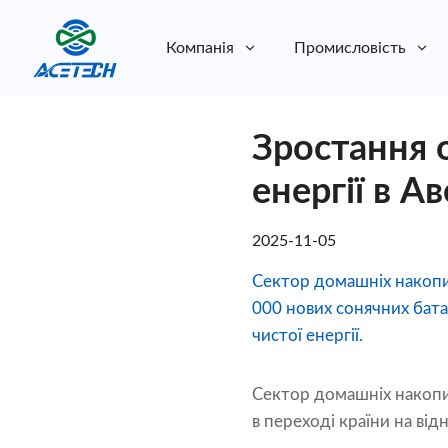
Компанія
Промисловість
Про нас
Зростання 
Про нас
Стійкість
Стійкість
енергії в А
2025-11-05
Сектор домашніх накопич
000 нових сонячних бата
чистої енергії.
Сектор домашніх накопичу
в переході країни на ві