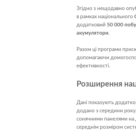
Згідно з нещодавно оп
в рамках національного
додатковий
50 000 поб
акумулятори
.
Разом ці програми приск
допомагаючи домогоспод
ефективності.
Розширення нац
Дані показують додатк
додано з середини року,
сонячними панелями на 
середнім розміром сис