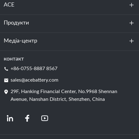
ACE
Продукти
Про нас
Стійкість
Медіа-центр
Зберігання енергії
Центр обробки даних та серверна кімната
контакт
Новини
+86-0755-8887 8567
Сила руху
Блог
sales@acebattery.com
29F, Hanking Financial Center, No.9968 Shennan
Елемент батареї
Avenue, Nanshan District, Shenzhen, China