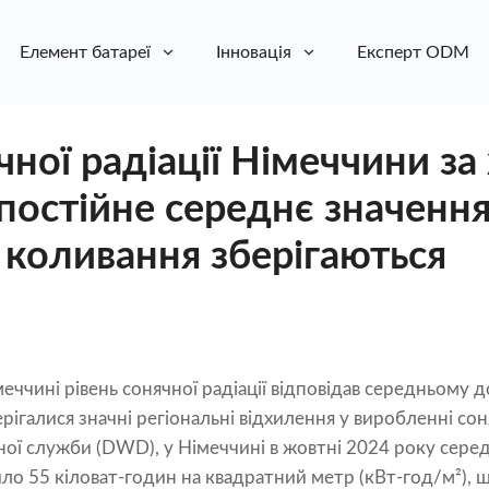
Елемент батареї
Інновація
Експерт ODM
ної радіації Німеччини за
постійне середнє значення
 коливання зберігаються
меччині рівень сонячної радіації відповідав середньому
ігалися значні регіональні відхилення у виробленні сон
ої служби (DWD), у Німеччині в жовтні 2024 року сере
о 55 кіловат-годин на квадратний метр (кВт-год/м²), 