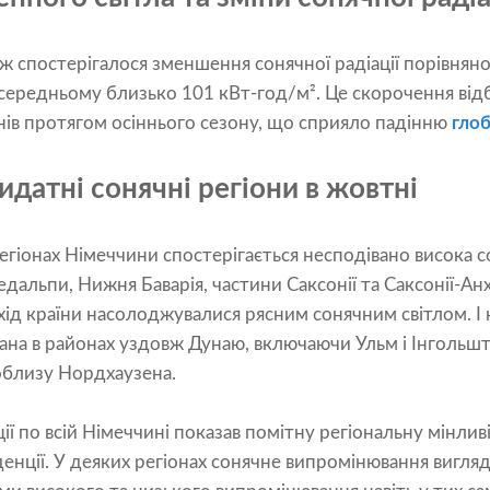
ж спостерігалося зменшення сонячної радіації порівняно
 середньому близько 101 кВт-год/м². Це скорочення ві
ів протягом осіннього сезону, що сприяло падінню
глоб
видатні сонячні регіони в жовтні
гіонах Німеччини спостерігається несподівано висока со
едальпи, Нижня Баварія, частини Саксонії та Саксонії-Ан
 захід країни насолоджувалися рясним сонячним світлом. І
вана в районах уздовж Дунаю, включаючи Ульм і Інгольш
облизу Нордхаузена.
ії по всій Німеччині показав помітну регіональну мінливі
денції. У деяких регіонах сонячне випромінювання вигля