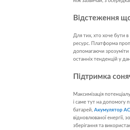
ніж зазвичай, з осередка
Відстеження що
Для тих, хто хоче бути в
ресурс. Платформа проп
допомагаючи зрозуміти 
останніх тенденцій у да
Підтримка соняч
Максимізація потенціалу
і саме тут на допомогу 
батарей,
Акумулятор A
відновлюваної енергії, 
зберігання та використа