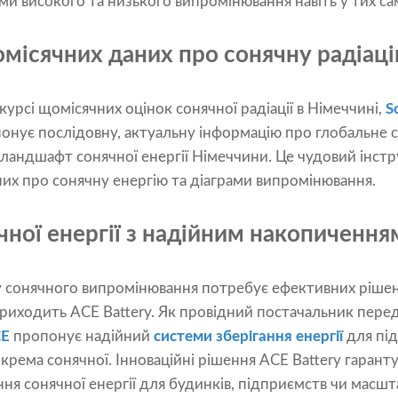
ми високого та низького випромінювання навіть у тих са
місячних даних про сонячну радіаці
 курсі щомісячних оцінок сонячної радіації в Німеччині,
S
онує послідовну, актуальну інформацію про глобальне 
ландшафт сонячної енергії Німеччини. Це чудовий інст
них про сонячну енергію та діаграми випромінювання.
ної енергії з надійним накопиченням
 сонячного випромінювання потребує ефективних рішень 
приходить ACE Battery. Як провідний постачальник перед
CE
пропонує надійний
системи зберігання енергії
для під
зокрема сонячної. Інноваційні рішення ACE Battery гаран
ння сонячної енергії для будинків, підприємств чи масшт