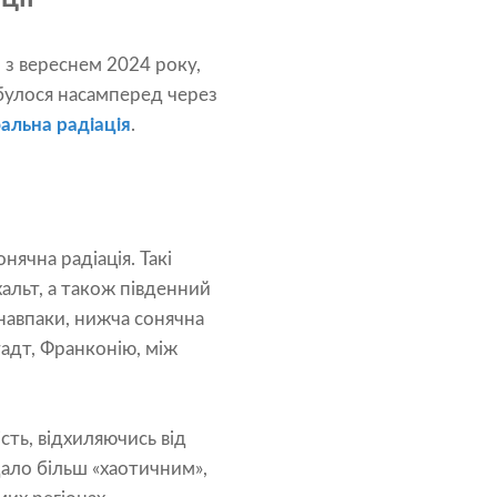
 з вереснем 2024 року,
дбулося насамперед через
альна радіація
.
нячна радіація. Такі
хальт, а також південний
 навпаки, нижча сонячна
тадт, Франконію, між
сть, відхиляючись від
дало більш «хаотичним»,