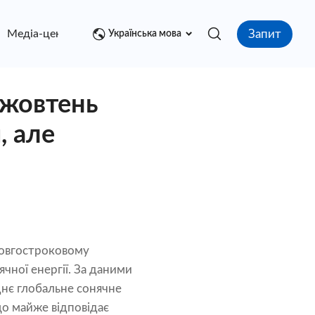
Запит
Медіа-центр
контакт
Українська мова
 жовтень
, але
 довгостроковому
ячної енергії. За даними
днє глобальне сонячне
що майже відповідає