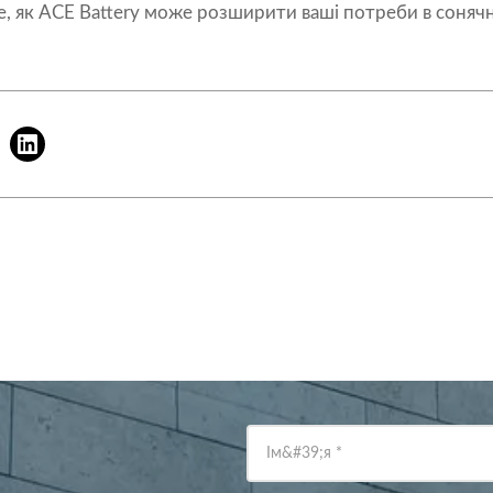
е, як ACE Battery може розширити ваші потреби в сонячні
Ім&#39;я
*