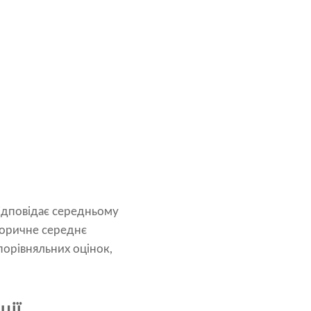
відповідає середньому
торичне середнє
порівняльних оцінок,
ції