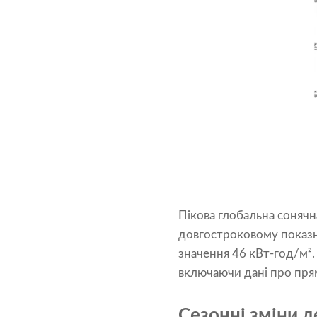
Пікова глобальна сонячн
довгостроковому показн
значення 46 кВт-год/м².
включаючи дані про прям
Сезонні зміни д