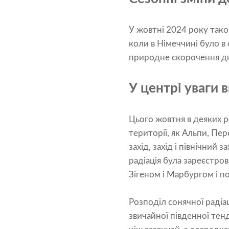
У жовтні 2024 року тако
коли в Німеччині було в
природне скорочення дн
У центрі уваги 
Цього жовтня в деяких ре
території, як Альпи, Пер
захід, захід і північний
радіація була зареєстро
Зігеном і Марбургом і п
Розподіл сонячної радіац
звичайної південної тен