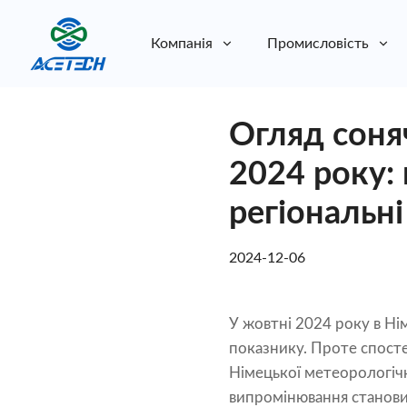
Компанія
Промисловість
Про нас
Огляд соняч
Про нас
Стійкість
Стійкість
2024 року: 
регіональні
2024-12-06
У жовтні 2024 року в Ні
показнику. Проте спостер
Німецької метеорологічн
випромінювання становил