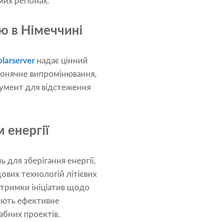
мих регіонах.
ю в Німеччині
olarserver
надає цінний
сонячне випромінювання,
румент для відстеження
 енергії
для зберігання енергії,
ових технологій літієвих
тримки ініціатив щодо
тують ефективне
абних проектів.