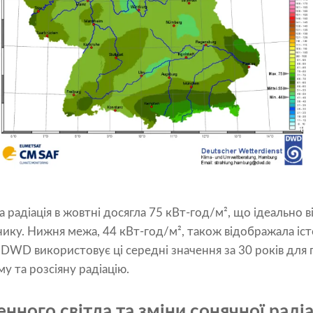
а радіація в жовтні досягла 75 кВт-год/м², що ідеально 
ику. Нижня межа, 44 кВт-год/м², також відображала іс
 DWD використовує ці середні значення за 30 років для 
у та розсіяну радіацію.
енного світла та зміни сонячної радіа