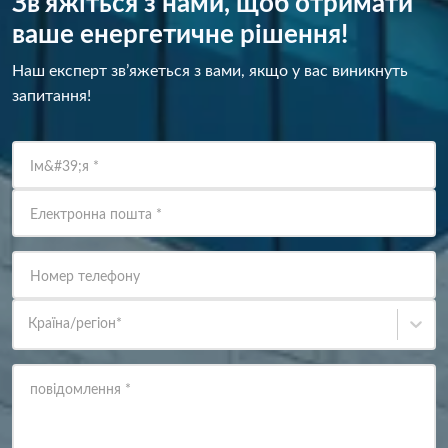
Зв’яжіться з нами, щоб отримати
ваше енергетичне рішення!
Наш експерт зв’яжеться з вами, якщо у вас виникнуть
запитання!
Ім&#39;я
*
Електронна пошта
*
Номер телефону
Країна/регіон
*
повідомлення
*