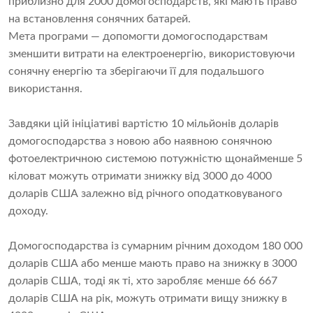
приблизно для 2000 домогосподарств, які мають право
на встановлення сонячних батарей.
Мета програми — допомогти домогосподарствам
зменшити витрати на електроенергію, використовуючи
сонячну енергію та зберігаючи її для подальшого
використання.
Завдяки цій ініціативі вартістю 10 мільйонів доларів
домогосподарства з новою або наявною сонячною
фотоелектричною системою потужністю щонайменше 5
кіловат можуть отримати знижку від 3000 до 4000
доларів США залежно від річного оподатковуваного
доходу.
Домогосподарства із сумарним річним доходом 180 000
доларів США або менше мають право на знижку в 3000
доларів США, тоді як ті, хто заробляє менше 66 667
доларів США на рік, можуть отримати вищу знижку в