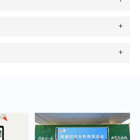
і довший термін служби порівняно з
троінструментах і системах зберігання енергії.
нак перед використанням цих батарей важливо
 що робить їх ідеальними для програм