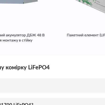
нний акумулятор ДБЖ 48 В
Пакетний елемент (Li
я монтажу в стійку
у комірку LiFePO4
ної акумуляторної батареї діаметром 21 мм і довжиною 
ціями безпеки.