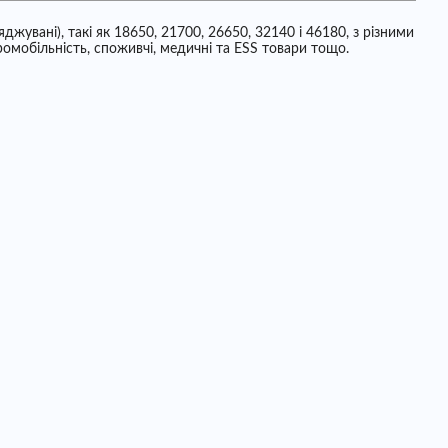
жувані), такі як 18650, 21700, 26650, 32140 і 46180, з різними
омобільність, споживчі, медичні та ESS товари тощо.