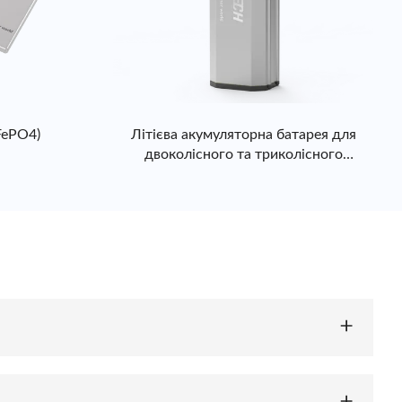
FePO4)
Літієва акумуляторна батарея для
двоколісного та триколісного
транспорту
70 мм. Він використовує хімічний склад LiFePO4,