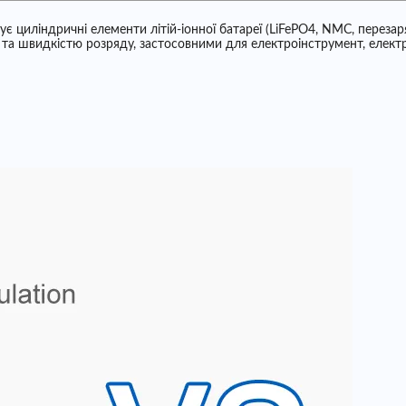
циліндричні елементи літій-іонної батареї (LiFePO4, NMC, перезаряд
і та швидкістю розряду, застосовними для електроінструмент, електр