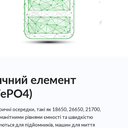
ичний елемент
FePO4)
ичні осередки, такі як 18650, 26650, 21700,
оманітними рівнями ємності та швидкістю
уються для підйомників, машин для миття