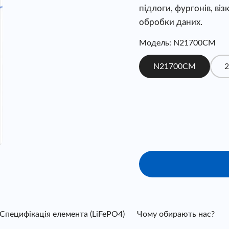
підлоги, фургонів, віз
обробки даних.
Модель: N21700CM
N21700CM
2
Специфікація елемента (LiFePO4)
Чому обирають нас?