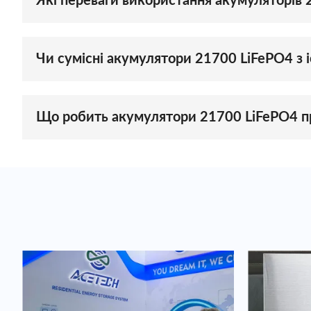
Які переваги використання акумуляторів 
Батареї 21700 LiFePO4 пропонують такі переваги,
традиційними циліндричними елементами 18650. В
Чи сумісні акумулятори 21700 LiFePO4 з
Батареї 21700 LiFePO4 розроблено для сумісност
перевірити конкретні вимоги та сумісність вашог
Що робить акумулятори 21700 LiFePO4 пр
Більший форм-фактор акумуляторів 21700 LiFePO4
накопичення енергії, які потребують надійної та 