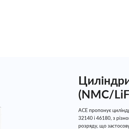
Циліндр
(NMC/Li
ACE пропонує циліндр
32140 і 46180, з різн
розряду, що застосов