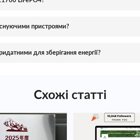
21700 LiFePO4?
 як вища енергоємність, покращена вихідна потужність 
они зазвичай використовуються в електромобілях, елек
 існуючими пристроями?
і з пристроями, які використовують батареї 18650. Од
о пристрою.
идатними для зберігання енергії?
 забезпечує вищу енергоємність і вихідну потужність,
ефективної роботи.
Схожі статті