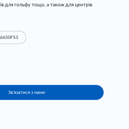
ків для гольфу тощо, а також для центрів
6650FS3
Зв'язатися з нами