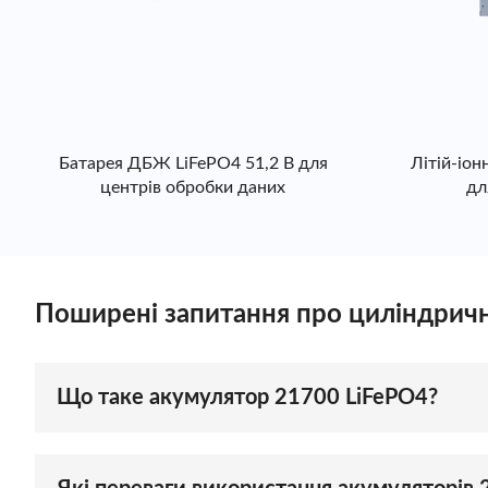
Батарея ДБЖ LiFePO4 51,2 В для
Літій-іо
центрів обробки даних
дл
Поширені запитання про циліндричн
Що таке акумулятор 21700 LiFePO4?
Батарея 21700 LiFePO4 відноситься до циліндрич
відомий своєю високою щільністю енергії та функ