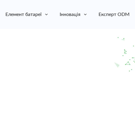
Елемент батареї
Інновація
Експерт ODM