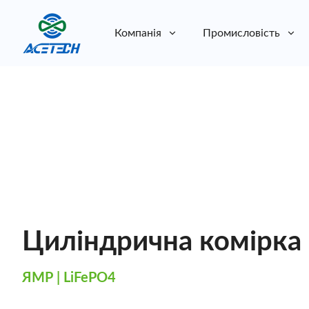
Компанія
Промисловість
Про нас
Про нас
Стійкість
Стійкість
Циліндрична комірка
ЯМР | LiFePO4