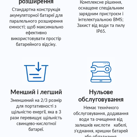
розширення
Комплексне рішення,
оснащене спеціальним
Стандартна конструкція
зарядним пристроєм і
акумуляторної батареї для
інтелектуальною BMS;
паралельного розширення
Захист від води та пилу
ємності; щоб максимально
IP65.
ефективно
використовувати простір
батарейного відсіку.
Менший і легший
Нульове
обслуговування
Зменшений на 2/3 розмір
для портативності з
Немає технічного
щільністю енергії, яка в 3
обслуговування, додавання
рази перевищує щільність
води та очищення від
свинцево-кислотної
залишків кислоти кабелі,
батареї.
з’єднання, кришки батарей