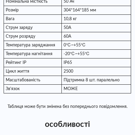
Номінальна місткість
50 Ач
Розмір
304*164*185 мм
Вага
10,8 кг
Струм заряду
50A
Струм розряду
60A
Температура заряджання
0℃~+55℃
Температура нагнітання
-20℃~+55℃
Рейтинг IP
IP65
Цикл життя
2500
Масштабованість
Підтримка 8 шт. паралельно
Зв'язок
МОЖЕ
Таблиця може бути змінена без попереднього повідомлення.
особливості