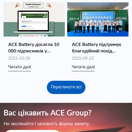
індивідуального
2025 року.
зберігання енергії
завдяки синергії
повного ланцюга
ACE Battery досягла 10
ACE Battery підтримує
000 підписників у
благодійний похід
LinkedIn!
«Молодіжна допомога
2025-10-28
2025-09-23
та запалювання
Читати далі
Читати далі
національних ігор»
Переглянути всі
Вас цікавить ACE Group?
Не зволікайте і заповніть форму запиту.