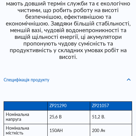
мають довший термін служби та є екологічно
чистими, що робить роботу на висоті
безпечнішою, ефективнішою та
економічнішою. ​​Завдяки більшій стабільності,
меншій вазі, чудовій водонепроникності та
вищій щільності енергії, ці акумулятори
пропонують чудову сумісність та
продуктивність у складних умовах робіт на
висоті.
Специфікація продукту
ZP21290
ZP21057
Номінальна
25,6 В
51,2 В.
напруга
Номінальна
150AH
200 Ач
місткість