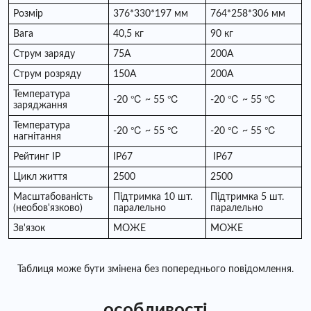
Розмір
376*330*197 мм
764*258*306 мм
Вага
40,5 кг
90 кг
Струм заряду
75A
200A
Струм розряду
150A
200A
Температура
-20 ℃ ~ 55 ℃
-20 ℃ ~ 55 ℃
заряджання
Температура
-20 ℃ ~ 55 ℃
-20 ℃ ~ 55 ℃
нагнітання
Рейтинг IP
IP67
IP67
Цикл життя
2500
2500
Масштабованість
Підтримка 10 шт.
Підтримка 5 шт.
(необов'язково)
паралельно
паралельно
Зв'язок
МОЖЕ
МОЖЕ
Таблиця може бути змінена без попереднього повідомлення.
особливості