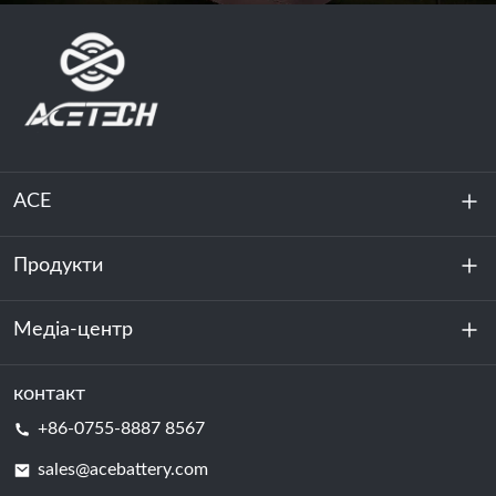
ACE
Продукти
Про нас
Стійкість
Медіа-центр
Зберігання енергії
Центр обробки даних та серверна кімната
контакт
Новини
+86-0755-8887 8567
Сила руху
Блог
sales@acebattery.com