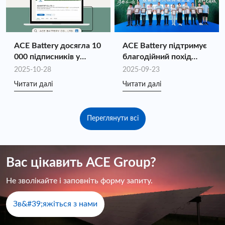
повного ланцюга
ACE Battery досягла 10
ACE Battery підтримує
000 підписників у
благодійний похід
LinkedIn!
«Молодіжна допомога
2025-10-28
2025-09-23
та запалювання
Читати далі
Читати далі
національних ігор»
Переглянути всі
Вас цікавить ACE Group?
Не зволікайте і заповніть форму запиту.
Зв&#39;яжіться з нами