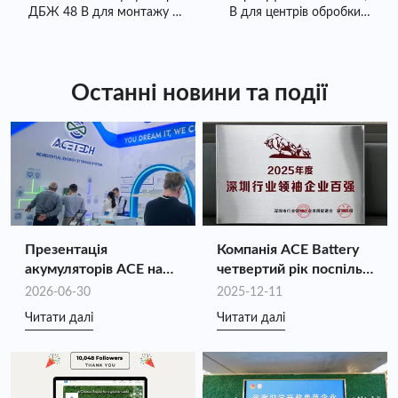
ДБЖ 48 В для монтажу в
В для центрів обробки
розрахованими на тривале використання.
стійку
даних
Останні новини та події
Презентація
Компанія ACE Battery
акумуляторів ACE на
четвертий рік поспіль
виставці Intersolar
входить до списку 100
2026-06-30
2025-12-11
Europe 2026:
найкращих лідерів
Читати далі
Читати далі
Забезпечення цінності
галузі Шеньчженя
індивідуального
2025 року.
зберігання енергії
завдяки синергії