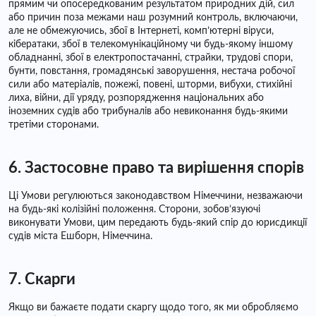
прямим чи опосередкованим результатом природних дій, сил
або причин поза межами наш розумний контроль, включаючи,
але не обмежуючись, збої в Інтернеті, комп’ютерні віруси,
кібератаки, збої в телекомунікаційному чи будь-якому іншому
обладнанні, збої в електропостачанні, страйки, трудові спори,
бунти, повстання, громадянські заворушення, нестача робочої
сили або матеріалів, пожежі, повені, шторми, вибухи, стихійні
лиха, війни, дії уряду, розпорядження національних або
іноземних судів або трибуналів або невиконання будь-якими
третіми сторонами.
6. Застосовне право та вирішення спорів
Ці Умови регулюються законодавством Німеччини, незважаючи
на будь-які колізійні положення. Сторони, зобов’язуючі
виконувати Умови, цим передають будь-який спір до юрисдикції
судів міста Ешборн, Німеччина.
7. Скарги
Якщо ви бажаєте подати скаргу щодо того, як ми обробляємо