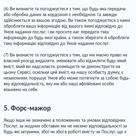
(6) Ви визнаєте та погоджуєтеся з тим, що будь-яка передача
або обробка даних за кордоном є необхідною та завжди
здійснюється за вашою згодою. Ви також погоджуєтеся з нами
обробляти вашу інформацію від вашого імені відповідно до
Умов надання послуг, і ви просите нас передати таку
інформацію до будь-якої країни, а також зберігати й обробляти
таку інформацію відповідно до Умов надання послуг.
(7) Ви визнаєте та погоджуєтеся з тим, що ми маємо право на
власний розсуд видаляти, змінювати або відхиляти будь-який
вміст, який ви надсилаєте, розміщуєте чи демонструєте на
цьому Сервісі, оскільки цей вміст, на нашу особисту думку, є
незаконним, порушує Умов або може потягнути за собою будь-
яку відповідальність, яку ми або наші афілійовані особи
візьмемо на себе.
5. Форс-мажор
Якщо інше не зазначено в положеннях та умовах відповідних
Послуг, за жодних обставин ми не несемо відповідальності за
будь-які затримки, збої чи збої в роботі вмісту чи Послуг, що є