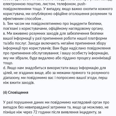
електронною поштою, листом, телефоном, push-
повідомленнями тощо. У випадку, якщо важко охопити кожного
користувача, ми опублікуємо офіційне оголошення розумним та
ефективним способом .
b. Тим часом ми повідомлятимемо про інциденти безпеки,
пов’язані з користувачами, офіційному наглядовому органу.
в. Ми вживемо розумних заходів для забезпечення безпеки
вашої інформації у разі припинення роботи нашої платформи
та/або послуг. Заходи включають негайне припинення збору
інформації про користувачів; Вам буде надіслано повідомлення
про припинення обслуговування; і вашу особисту інформацію,
яку ми зібрали, буде видалено або піддано процесу анонімізації
тощо.
d. Якщо нам знадобиться використати вашу інформацію для
цілей, не згаданих вище, або за межами прямого та розумного
діапазону, ми повідомимо вас і попросимо вашої згоди, перш
ніж вжити заходів.
(6) Сповіщення
У разі порушення даних ми повідомимо наглядовий орган про
випадок без невиправданої затримки та, якщо це можливо, не
пізніше ніж через 72 години після виявлення інциденту, за