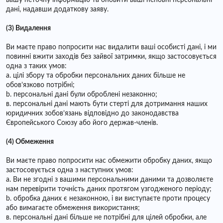
вашу неточну інформацію та оновити ваші неповні персональні
дані, надавши додаткову заяву.
(3) Видалення
Ви маєте право попросити нас видалити ваші особисті дані, і ми
повинні вжити заходів без зайвої затримки, якщо застосовується
одна з таких умов:
a. цілі збору та обробки персональних даних більше не
обов’язково потрібні;
b. персональні дані були оброблені незаконно;
в. персональні дані мають бути стерті для дотримання наших
юридичних зобов’язань відповідно до законодавства
Європейського Союзу або його держав-членів.
(4) Обмеження
Ви маєте право попросити нас обмежити обробку даних, якщо
застосовується одна з наступних умов:
a. Ви не згодні з вашими персональними даними та дозволяєте
нам перевірити точність даних протягом узгодженого періоду;
b. обробка даних є незаконною, і ви виступаєте проти процесу
або вимагаєте обмеження використання;
в. персональні дані більше не потрібні для цілей обробки, але