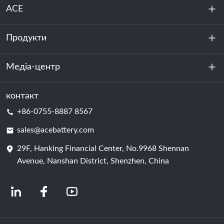
ACE
Продукти
Про нас
Стійкість
Медіа-центр
Зберігання енергії
Центр обробки даних та серверна кімната
контакт
Новини
+86-0755-8887 8567
Сила руху
Блог
sales@acebattery.com
29F, Hanking Financial Center, No.9968 Shennan
Елемент батареї
Avenue, Nanshan District, Shenzhen, China