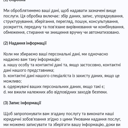
(1) Обробка
Ми оброблятимемо ваші дані, щоб надавати зазначені вище
послуги. Ця обробка включає: збір даних, запис, упорядкування,
структурування, зберігання, перегляд, пошук, консультування,
розкриття, передачу та пов’язане вирівнювання чи комбінування,
обмеження, стирання чи знищення вручну чи автоматизовано.
(2) Надання інформації
Коли ми збираємо ваші персональні дані, ми одночасно
надаємо вам таку інформацію:
a. нашу особу та контактні дані та, якщо застосовно, контактні
дані нашого представника;
b. контактні дані нашого спеціаліста із захисту даних, якщо це
можливо;
в. одержувачі ваших персональних даних, якщо такі є;
d. ми вжили належних або відповідних заходів безпеки.
(3) Запис інформації
Щоб запропонувати вам згадану послугу та виконати наші
юридичні зобов’язання згідно з цими Умовами надання послуг,
ми можемо записувати та зберігати вашу інформацію, доки ви