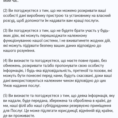
який час.
(2) Ви погоджуєтеся з тим, що ми можемо розкривати ваші
особисті дані виробнику пристрою та установнику на власний
розсуд, щоб допомогти їм надавати вам кращі послуги.
(3) Ви погоджуєтеся з тим, що не будете брати участь у будь-
яких діях, які можуть перешкоджати належному
функціонуванню нашої системи, і не вживатимете жодних дій,
які можуть підірвати безпеку ваших даних відповідно до
нашого розуміння.
(4) Ви визнаєте та погоджуєтеся, що маєте повне право, без
обмежень, розкривати та/або пропонувати свою особисту
інформацію, і будь-яка відповідальність, претензії та позови, які
можуть бути понесені перед нами, будуть скасовані, доки ваші
дані використовуються належним чином відповідно до цих
Умов надання послуг.
(5) Ви визнаєте та погоджуєтеся з тим, що деяка інформація, яку
ви надали, буде передана, збережена та оброблена в країні, де
ми, наші філії або наші субпідрядники резервуємо приміщення
для Послуг. Це може підлягати юрисдикції, відмінній від країни,
де ви проживаєте.