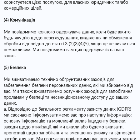
користуєтеся цією послугою, для власних юридичних та/або
комерційних цілей.
(4) Комунікація
Ми повідомимо кожного одержувача даних, коли буде вжито
будь-яку дію щодо перегляду даних, видалення чи обмеження
обробки відповідно до статті 3 (2)(3)(4)(5), якщо це не виявиться
неможливим. Ми повідомимо вам цих одержувачів на ваш
запит.
(5) Безпека
Ми вживатимемо технічно обґрунтованих заходів для
забезпечення безпеки персональних даних, які ми збираємо від
вас. Ми також вживатимемо розумних заходів для запобігання
проламам у безпеці та несанкціонованому доступу до ваших
даних.
a. Відповідно до Загального регламенту захисту даних (GDPR)
ми своєчасно інформуватимемо вас про наступну інформацію:
основну інформацію та можливий вплив інциденту безпеки,
заходи щодо утилізації, які ми вжили або будемо вживати,
пропозиції щодо запобігання та зменшення ризику та відповідні
засоби для вас. Ми своєчасно повідомимо вас про умови заходу