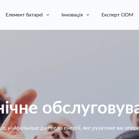
Елемент батареї
Інновація
Експерт ODM
нічне обслуговув
ce, найсильніше джерело енергії, яке рухатиме вас впер