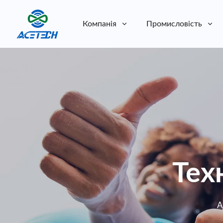
Компанія
Промисловість
Про нас
Про нас
Стійкість
Стійкість
Тех
A