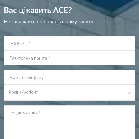
Вас цікавить ACE?
Не зволікайте і заповніть форму запиту.
Ім&#39;я
*
Електронна пошта
*
Номер телефону
Країна/регіон
*
повідомлення
*