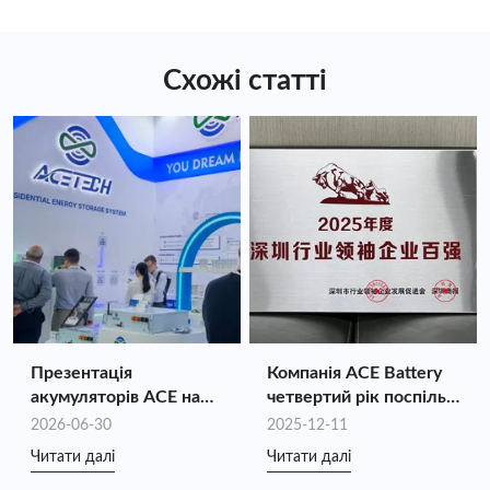
систем зберігання енергії дозволяє створювати
гнучкі та оптимізовані рішення з управління
енергією.
Схожі статті
Презентація
Компанія ACE Battery
акумуляторів ACE на
четвертий рік поспіль
виставці Intersolar
входить до списку 100
2026-06-30
2025-12-11
Europe 2026:
найкращих лідерів
Читати далі
Читати далі
Забезпечення цінності
галузі Шеньчженя