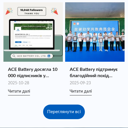
індивідуального
2025 року.
зберігання енергії
завдяки синергії
повного ланцюга
ACE Battery досягла 10
ACE Battery підтримує
000 підписників у
благодійний похід
LinkedIn!
«Молодіжна допомога
2025-10-28
2025-09-23
та запалювання
Читати далі
Читати далі
національних ігор»
Переглянути всі