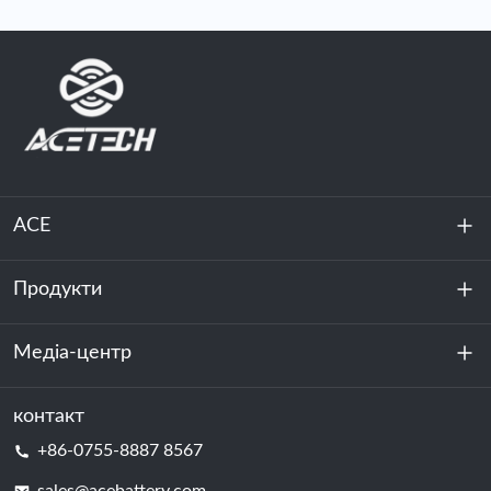
ACE
Продукти
Про нас
Стійкість
Медіа-центр
Зберігання енергії
Центр обробки даних та серверна кімната
контакт
Новини
+86-0755-8887 8567
Сила руху
Блог