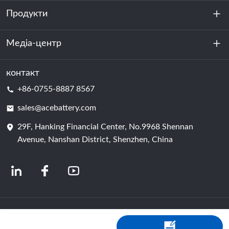
Продукти
Про нас
Стійкість
Медіа-центр
Зберігання енергії
Центр обробки даних та серверна кімната
контакт
Новини
+86-0755-8887 8567
Сила руху
Блог
sales@acebattery.com
29F, Hanking Financial Center, No.9968 Shennan
Елемент батареї
Avenue, Nanshan District, Shenzhen, China
© 2024 Китайські виробники літій-іонних акумуляторів | Завод і компанія з
виробництва літієвих акумуляторів | Акумулятор ACE від Shopastro