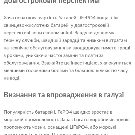
довгостроковій перспективі
Хоча початкова вартість батарей LiFePO4 вища, ніж
свинцево-кислотних батарей, у довгостроковій
перспективі вони економічніші. Завдяки довшому
терміну служби, швидшій зарядці та низьким витратам
на технічне обслуговування ви заощаджуватимете гроші
з роками, уникаючи частої заміни та плати за
обслуговування. Вважайте це інвестицією, яка окупиться
меншими головними болями та більшою кількістю часу
на воді.
Визнання та впровадження в галузі
Популярність батарей LiFePO4 швидко зростає в
морській промисловості. Зараз багато виробників човнів
пропонують човни, оснащені LiFePO4, або морські
енергетичні системи. Ця зростаюча тенденція є