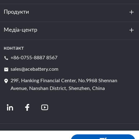
Продукти
Про нас
Стійкість
Медіа-центр
Зберігання енергії
Центр обробки даних та серверна кімната
контакт
Новини
+86-0755-8887 8567
Сила руху
Блог
sales@acebattery.com
29F, Hanking Financial Center, No.9968 Shennan
Елемент батареї
Avenue, Nanshan District, Shenzhen, China
© 2024 Китайські виробники літій-іонних акумуляторів | Завод і компанія з