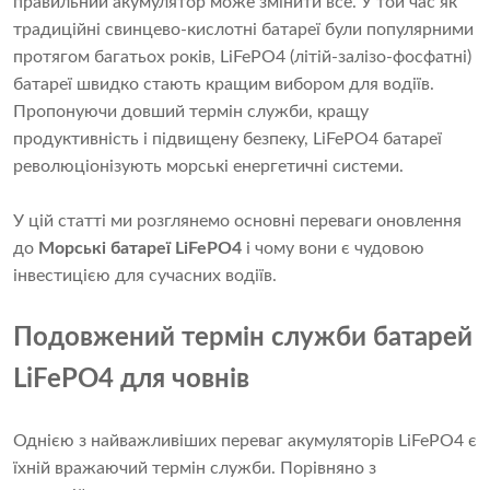
правильний акумулятор може змінити все. У той час як
традиційні свинцево-кислотні батареї були популярними
протягом багатьох років, LiFePO4 (літій-залізо-фосфатні)
батареї швидко стають кращим вибором для водіїв.
Пропонуючи довший термін служби, кращу
продуктивність і підвищену безпеку, LiFePO4 батареї
революціонізують морські енергетичні системи.
У цій статті ми розглянемо основні переваги оновлення
до
Морські батареї LiFePO4
і чому вони є чудовою
інвестицією для сучасних водіїв.
Подовжений термін служби батарей
LiFePO4 для човнів
Однією з найважливіших переваг акумуляторів LiFePO4 є
їхній вражаючий термін служби. Порівняно з