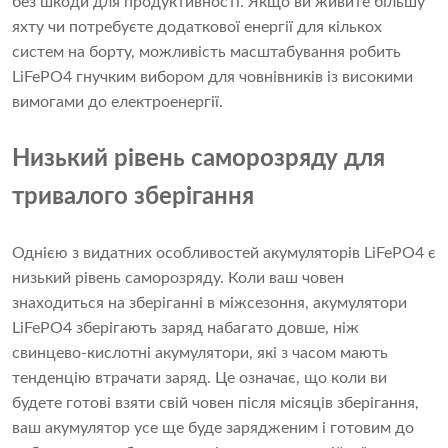
без шкоди для продуктивності. Якщо ви живите більшу
яхту чи потребуєте додаткової енергії для кількох
систем на борту, можливість масштабування робить
LiFePO4 гнучким вибором для човнівників із високими
вимогами до електроенергії.
Низький рівень саморозряду для
тривалого зберігання
Однією з видатних особливостей акумуляторів LiFePO4 є
низький рівень саморозряду. Коли ваш човен
знаходиться на зберіганні в міжсезоння, акумулятори
LiFePO4 зберігають заряд набагато довше, ніж
свинцево-кислотні акумулятори, які з часом мають
тенденцію втрачати заряд. Це означає, що коли ви
будете готові взяти свій човен після місяців зберігання,
ваш акумулятор усе ще буде зарядженим і готовим до