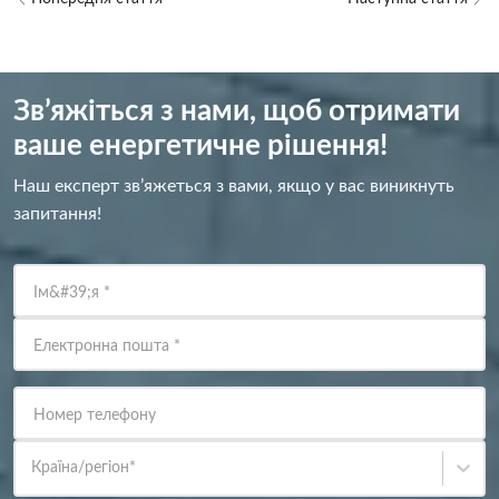
Зв’яжіться з нами, щоб отримати
ваше енергетичне рішення!
Наш експерт зв’яжеться з вами, якщо у вас виникнуть
запитання!
Ім&#39;я
*
Електронна пошта
*
Номер телефону
Країна/регіон
*