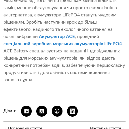
Незалежно від того, чи потрібна вам менша кількість
замін, менше обслуговування чи просто екологічніша
альтернатива, акумулятори LiFePO4 стануть чудовим
рішенням. Зробіть наступний крок до більш
ефективного, надійного та екологічного катання на
човні, вибравши
Акумулятор ACE
, провідний
спеціальний виробник морських акумуляторів LiFePO4
.
ACE Battery спеціалізується на наданні індивідуальних
рішень для морських акумуляторів, які відповідають
конкретним потребам водіїв, забезпечуючи першокласну
продуктивність і довговічність системи живлення
вашого судна.
Ділити
Попередня стаття
Наступна стаття