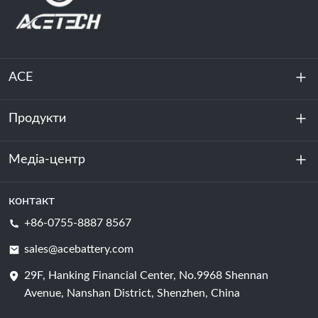
ACE
Продукти
Про нас
Стійкість
Медіа-центр
Зберігання енергії
Центр обробки даних та серверна кімната
контакт
Новини
+86-0755-8887 8567
Сила руху
Блог
sales@acebattery.com
29F, Hanking Financial Center, No.9968 Shennan
Елемент батареї
Avenue, Nanshan District, Shenzhen, China