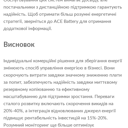
Обслуговування цих систем вимагає досвіду, але
постачальники з дистанційною підтримкою гарантують
надійність. Щоб отримати більш розумні енергетичні
стратегії, зверніться до ACE Battery для отримання
додаткової інформації.
Висновок
Індивідуальні комерційні рішення для зберігання енергії
змінюють спосіб управління енергією в бізнесі. Вони
скорочують витрати завдяки значному зниженню плати
за попит, забезпечують надійність завдяки миттєвому
резервному копіюванню та ефективному
масштабуванню для підтримки зростання. Переваги
сталого розвитку включають скорочення викидів на
20%-40%, а інтеграція відновлюваних джерел енергії
підвищує рентабельність інвестицій на 15%-20%.
Розумний моніторинг ще більше оптимізує