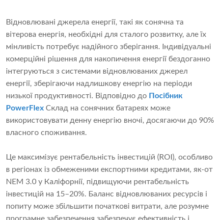
Відновлювані джерела енергії, такі як сонячна та
вітерова енергія, необхідні для сталого розвитку, але їх
мінливість потребує надійного зберігання. Індивідуальні
комерційні рішення для накопичення енергії бездоганно
інтегруються з системами відновлюваних джерел
енергії, зберігаючи надлишкову енергію на періоди
низької продуктивності. Відповідно до
Посібник
PowerFlex
Склад на сонячних батареях може
використовувати денну енергію вночі, досягаючи до 90%
власного споживання.
Це максимізує рентабельність інвестицій (ROI), особливо
в регіонах із обмеженими експортними кредитами, як-от
NEM 3.0 у Каліфорнії, підвищуючи рентабельність
інвестицій на 15–20%. Баланс відновлюваних ресурсів і
попиту може збільшити початкові витрати, але розумне
програмне забезпечення забезпечує ефективність і