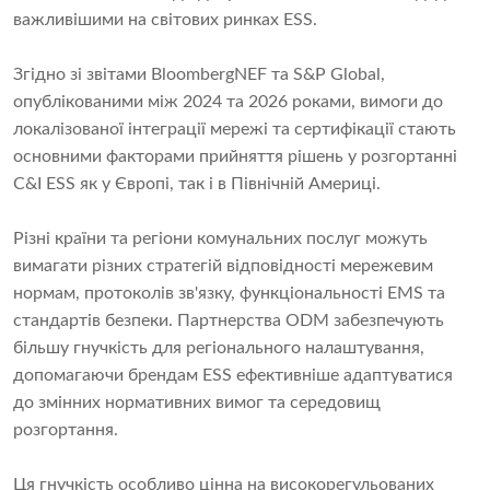
важливішими на світових ринках ESS.
Згідно зі звітами BloombergNEF та S&P Global,
опублікованими між 2024 та 2026 роками, вимоги до
локалізованої інтеграції мережі та сертифікації стають
основними факторами прийняття рішень у розгортанні
C&I ESS як у Європі, так і в Північній Америці.
Різні країни та регіони комунальних послуг можуть
вимагати різних стратегій відповідності мережевим
нормам, протоколів зв'язку, функціональності EMS та
стандартів безпеки. Партнерства ODM забезпечують
більшу гнучкість для регіонального налаштування,
допомагаючи брендам ESS ефективніше адаптуватися
до змінних нормативних вимог та середовищ
розгортання.
Ця гнучкість особливо цінна на високорегульованих