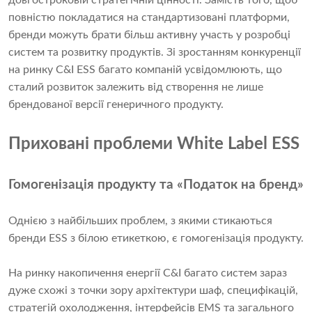
довгостроковій стратегічній цінності. Замість того, щоб
повністю покладатися на стандартизовані платформи,
бренди можуть брати більш активну участь у розробці
систем та розвитку продуктів. Зі зростанням конкуренції
на ринку C&I ESS багато компаній усвідомлюють, що
сталий розвиток залежить від створення не лише
брендованої версії генеричного продукту.
Приховані проблеми White Label ESS
Гомогенізація продукту та «Податок на бренд»
Однією з найбільших проблем, з якими стикаються
бренди ESS з білою етикеткою, є гомогенізація продукту.
На ринку накопичення енергії C&I багато систем зараз
дуже схожі з точки зору архітектури шаф, специфікацій,
стратегій охолодження, інтерфейсів EMS та загального