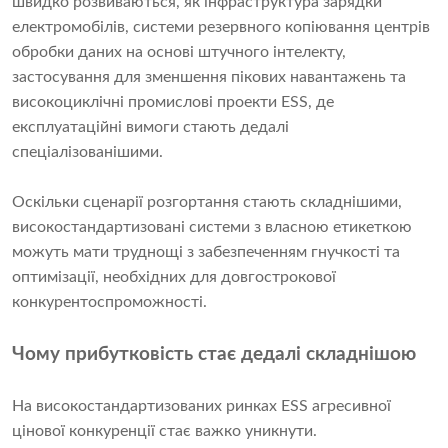
швидко розвиваються, як інфраструктура зарядки
електромобілів, системи резервного копіювання центрів
обробки даних на основі штучного інтелекту,
застосування для зменшення пікових навантажень та
високоциклічні промислові проекти ESS, де
експлуатаційні вимоги стають дедалі
спеціалізованішими.
Оскільки сценарії розгортання стають складнішими,
високостандартизовані системи з власною етикеткою
можуть мати труднощі з забезпеченням гнучкості та
оптимізації, необхідних для довгострокової
конкурентоспроможності.
Чому прибутковість стає дедалі складнішою
На високостандартизованих ринках ESS агресивної
цінової конкуренції стає важко уникнути.