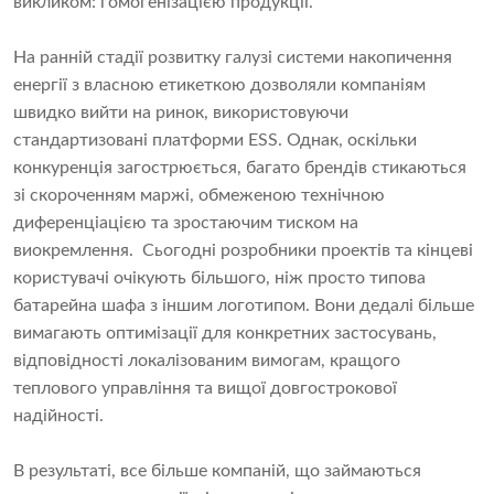
викликом: гомогенізацією продукції.
На ранній стадії розвитку галузі системи накопичення
енергії з власною етикеткою дозволяли компаніям
швидко вийти на ринок, використовуючи
стандартизовані платформи ESS. Однак, оскільки
конкуренція загострюється, багато брендів стикаються
зі скороченням маржі, обмеженою технічною
диференціацією та зростаючим тиском на
виокремлення. Сьогодні розробники проектів та кінцеві
користувачі очікують більшого, ніж просто типова
батарейна шафа з іншим логотипом. Вони дедалі більше
вимагають оптимізації для конкретних застосувань,
відповідності локалізованим вимогам, кращого
теплового управління та вищої довгострокової
надійності.
В результаті, все більше компаній, що займаються