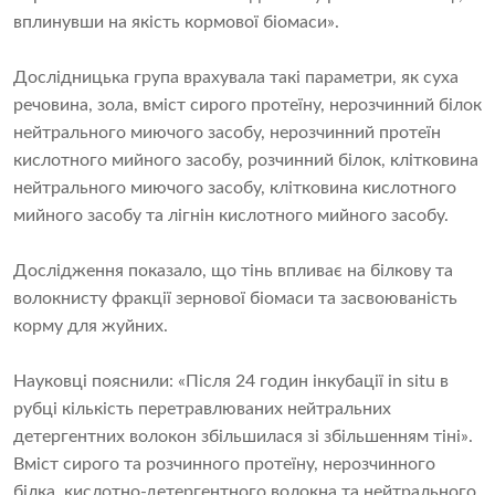
вплинувши на якість кормової біомаси».
Дослідницька група врахувала такі параметри, як суха
речовина, зола, вміст сирого протеїну, нерозчинний білок
нейтрального миючого засобу, нерозчинний протеїн
кислотного мийного засобу, розчинний білок, клітковина
нейтрального миючого засобу, клітковина кислотного
мийного засобу та лігнін кислотного мийного засобу.
Дослідження показало, що тінь впливає на білкову та
волокнисту фракції зернової біомаси та засвоюваність
корму для жуйних.
Науковці пояснили: «Після 24 годин інкубації in situ в
рубці кількість перетравлюваних нейтральних
детергентних волокон збільшилася зі збільшенням тіні».
Вміст сирого та розчинного протеїну, нерозчинного
білка, кислотно-детергентного волокна та нейтрального