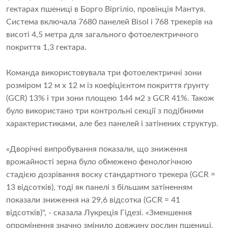
гектарах пшениці в Борго Віргіліо, провінція Мантуя.
Система включала 7680 панелей Bisol і 768 трекерів на
висоті 4,5 метра для загального фотоелектричного
покриття 1,3 гектара.
Команда використовувала три фотоелектричні зони
розміром 12 м x 12 м із коефіцієнтом покриття ґрунту
(GCR) 13% і три зони площею 144 м2 з GCR 41%. Також
було використано три контрольні секції з подібними
характеристиками, але без панелей і затінених структур.
«Дворічні випробування показали, що зниження
врожайності зерна було обмежено фенологічною
стадією дозрівання воску стандартного трекера (GCR =
13 відсотків), тоді як панелі з більшим затіненням
показали зниження на 29,6 відсотка (GCR = 41
відсотків)", - сказала Лукреція Гідезі. «Зменшення
опромінення значно змінило довжину рослин пшениці,