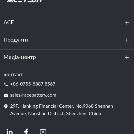
ACE
Продукти
Про нас
Стійкість
Медіа-центр
Зберігання енергії
Центр обробки даних та серверна кімната
контакт
Новини
+86-0755-8887 8567
Сила руху
Блог
sales@acebattery.com
29F, Hanking Financial Center, No.9968 Shennan
Елемент батареї
Avenue, Nanshan District, Shenzhen, China