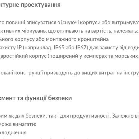
уктурне проектування
то повинні вписуватися в існуючі корпуси або витримув
тивних міркувань, що впливають на вартість, належать:
льного корпусу або монтажного кронштейна
ахисту IP (наприклад, IP65 або IP67) для захисту від вод
даростійкий корпус (поширений у кемперах та морських 
ізовані конструкції призводять до вищих витрат на інстр
мент та функції безпеки
м як для безпеки, так і для продуктивності. Залежно ві
може вимагати:
холодження