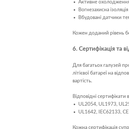
Активне охолодження 
Вогнезахисна ізоляці
Вбудовані датчики те
Кожен доданий рівень б
6. Сертифікація та 
Для багатьох галузей пр
літієвої батареї на від
вартість.
Відповідні сертифікати 
UL2054, UL1973, UL2
UL1642, IEC62133, CE
Кожна сертифікація суп