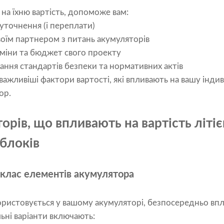
 на їхню вартість, допоможе вам:
уточнення (і переплати)
своїм партнером з питань акумуляторів
міни та бюджет свого проекту
ння стандартів безпеки та нормативних актів
ажливіші фактори вартості, які впливають на вашу індив
ор.
орів, що впливають на вартість літі
блоків
а клас елементів акумулятора
икористовується у вашому акумуляторі, безпосередньо вплив
льні варіанти включають: