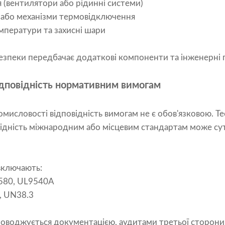
(вентилятори або рідинні системи)
я або механізми термовідключення
мператури та захисні шари
езпеки передбачає додаткові компоненти та інженерні 
відповідність нормативним вимогам
омисловості відповідність вимогам не є обов'язковою. Те
повідність міжнародним або місцевим стандартам може су
включають:
580, UL9540A
, UN38.3
роводжується документацією, аудитами третьої сторон