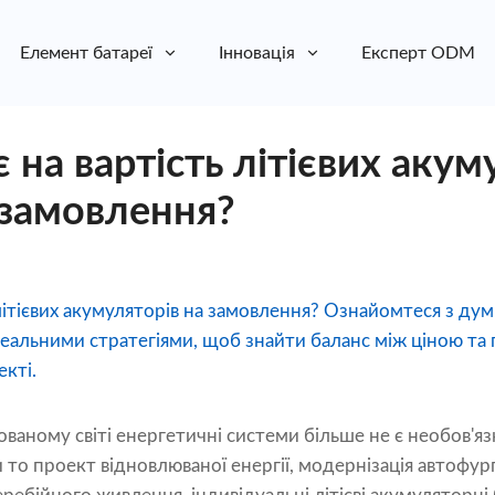
Елемент батареї
Інновація
Експерт ODM
 на вартість літієвих аку
 замовлення?
літієвих акумуляторів на замовлення? Ознайомтеся з дум
еальними стратегіями, щоб знайти баланс між ціною та
кті.
ваному світі енергетичні системи більше не є необов'я
то проект відновлюваної енергії, модернізація автофур