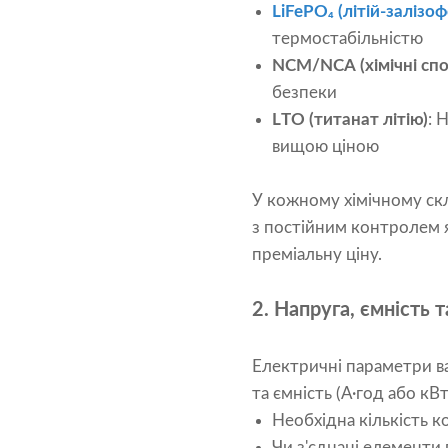
LiFePO₄ (літій-залізо
термостабільністю
NCM/NCA (хімічні спо
безпеки
L
TO (титанат літію)
: 
вищою ціною
У кожному хімічному скл
з постійним контролем 
преміальну ціну.
2. Напруга, ємність 
Електричні параметри ваш
та ємність (А·год або кВт
Необхідна кількість к
Чи з'єднані елементи