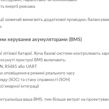
сть енергії рюкзака
ції зазвичай вимагають додаткової проводки, балансуван
ь.
еми керування акумуляторами (BMS)
ї літієвої батареї. Хоча базові системи контролюють зар
росунуті пристрої BMS включають:
AN, RS485 або UART
ми оповіщення в режимі реального часу
яду (SOC) та стану справності (SOH)
ї/хмарної інтеграції
ектуальніша ваша BMS, тим більше витрат на проектуван