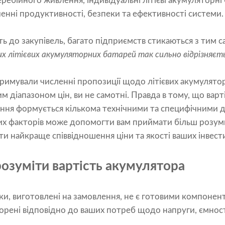
ебійного живлення, індивідуальні літієві акумуляторні 
енні продуктивності, безпеки та ефективності системи.
ь до закупівель, багато підприємств стикаються з тим 
их літієвих акумуляторних батарей так сильно відрізняєт
имували численні пропозиції щодо літієвих акумулятор
 діапазоном цін, ви не самотні. Правда в тому, що варті
ення формується кількома технічними та специфічними д
их факторів може допомогти вам приймати більш розум
и найкраще співвідношення ціни та якості ваших інвести
озуміти вартість акумулятора
оки, виготовлені на замовлення, не є готовими компонен
орені відповідно до ваших потреб щодо напруги, ємності,