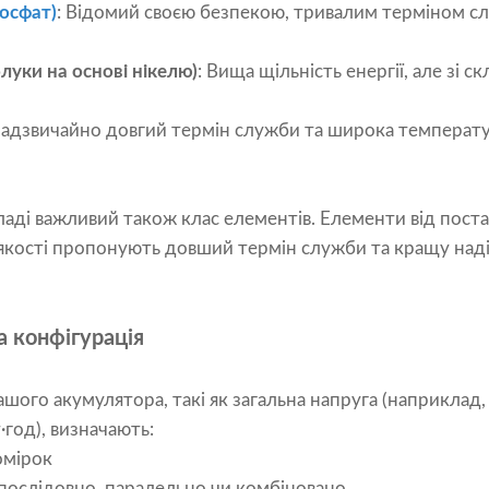
фосфат)
: Відомий своєю безпекою, тривалим терміном с
луки на основі нікелю)
: Вища щільність енергії, але зі
Надзвичайно довгий термін служби та широка температурн
аді важливий також клас елементів. Елементи від поста
якості пропонують довший термін служби та кращу наді
та конфігурація
ого акумулятора, такі як загальна напруга (наприклад, 1
·год), визначають:
омірок
 послідовно, паралельно чи комбіновано