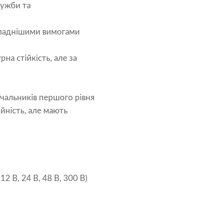
лужби та
 складнішими вимогами
а стійкість, але за
чальників першого рівня
йність, але мають
2 В, 24 В, 48 В, 300 В)