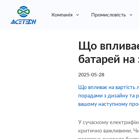
Компанія
Промисловість
Про нас
Що впливає
Про нас
Стійкість
Стійкість
батарей на
2025-05-28
Що впливає на вартість 
порадами з дизайну та р
вашому наступному прое
У сучасному електрифіко
критично важливими. Чи 