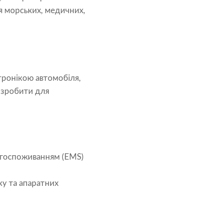
я морських, медичних,
тронікою автомобіля,
озробити для
ергоспоживанням (EMS)
ку та апаратних