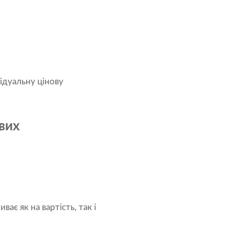
ідуальну цінову
євих
ає як на вартість, так і