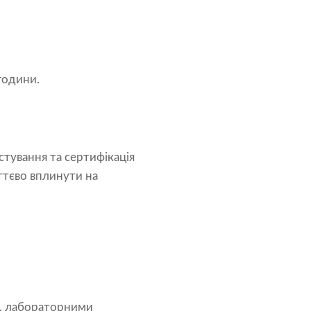
години.
стування та сертифікація
ттєво вплинути на
и, лабораторними