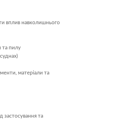
ати вплив навколишнього
и та пилу
суднах)
ументи, матеріали та
д застосування та