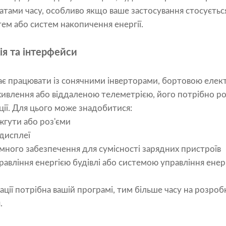
атами часу, особливо якщо ваше застосування стосуєтьс
ем або систем накопичення енергії.
ія та інтерфейси
є працювати із сонячними інверторами, бортовою елек
ивлення або віддаленою телеметрією, його потрібно р
ії. Для цього може знадобитися:
жгути або роз'єми
 дисплеї
ного забезпечення для сумісності зарядних пристроїв
правління енергією будівлі або системою управління ен
ації потрібна вашій програмі, тим більше часу на розроб
.