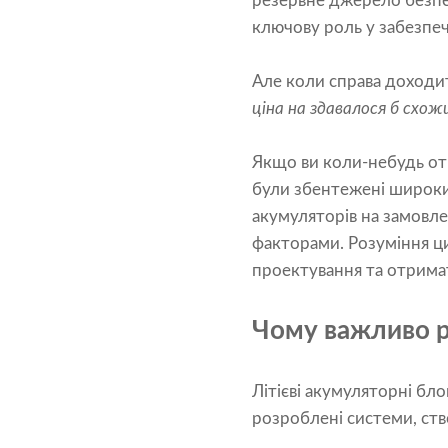
резервне джерело безпер
ключову роль у забезпеч
Але коли справа доходит
ціна на здавалося б схож
Якщо ви коли-небудь отр
були збентежені широким
акумуляторів на замовл
факторами. Розуміння ц
проектування та отримат
Чому важливо р
Літієві акумуляторні бл
розроблені системи, ств