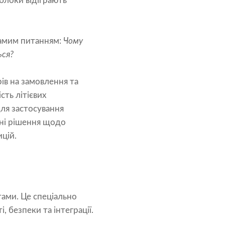
блоки відіграють
самим питанням:
Чому
ься?
ів на замовлення та
сть літієвих
ля застосування
ні рішення щодо
цій.
тами. Це спеціально
 безпеки та інтеграції.