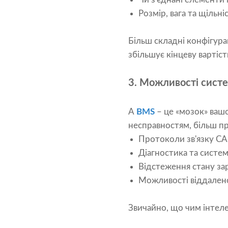
Розмір, вага та щільні
Більш складні конфігура
збільшує кінцеву вартіст
3. Можливості сист
A
BMS
– це «мозок» вашо
несправностям, більш п
Протоколи зв'язку C
Діагностика та систе
Відстеження стану зар
Можливості віддалено
Звичайно, що чим інтел