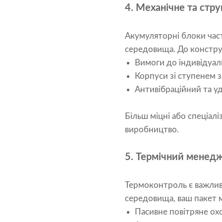
4. Механічне та стр
Акумуляторні блоки час
середовища. До конструк
Вимоги до індивідуа
Корпуси зі ступенем з
Антивібраційний та у
Більш міцні або спеціал
виробництво.
5. Термічний менедж
Термоконтроль є важливи
середовища, ваш пакет 
Пасивне повітряне о