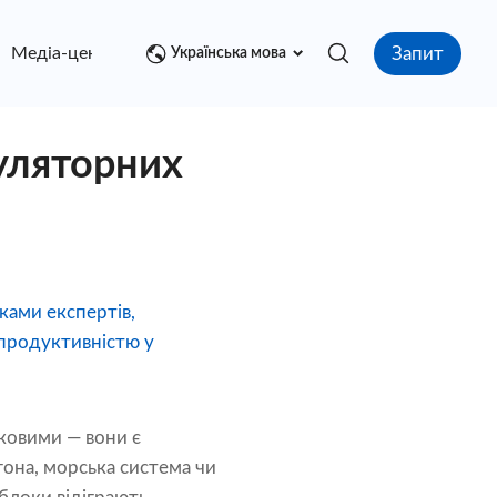
Запит
Медіа-центр
контакт
Українська мова
муляторних
ками експертів,
 продуктивністю у
зковими — вони є
гона, морська система чи