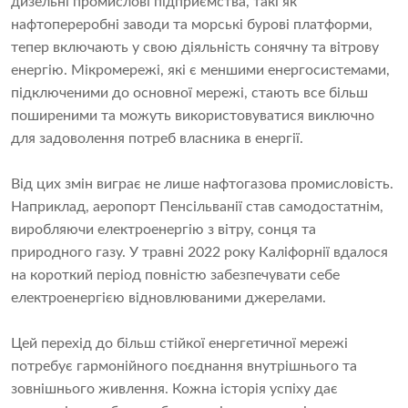
дизельні промислові підприємства, такі як
нафтопереробні заводи та морські бурові платформи,
тепер включають у свою діяльність сонячну та вітрову
енергію. Мікромережі, які є меншими енергосистемами,
підключеними до основної мережі, стають все більш
поширеними та можуть використовуватися виключно
для задоволення потреб власника в енергії.
Від цих змін виграє не лише нафтогазова промисловість.
Наприклад, аеропорт Пенсільванії став самодостатнім,
виробляючи електроенергію з вітру, сонця та
природного газу. У травні 2022 року Каліфорнії вдалося
на короткий період повністю забезпечувати себе
електроенергією відновлюваними джерелами.
Цей перехід до більш стійкої енергетичної мережі
потребує гармонійного поєднання внутрішнього та
зовнішнього живлення. Кожна історія успіху дає