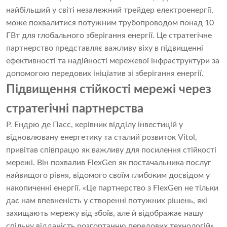
найбільший у світі незалежний трейдер електроенергії,
може похвалитися потужним трубопроводом понад 10
ГВт для глобального зберігання енергії. Це стратегічне
партнерство представляє важливу віху в підвищенні
ефективності та надійності мережевої інфраструктури за
допомогою передових ініціатив зі зберігання енергії.
Підвищення стійкості мережі через
стратегічні партнерства
Р. Ендрю де Пасс, керівник відділу інвестицій у
відновлювану енергетику та сталий розвиток Vitol,
привітав співпрацю як важливу для посилення стійкості
мережі. Він похвалив FlexGen як постачальника послуг
найвищого рівня, відомого своїм глибоким досвідом у
накопиченні енергії. «Це партнерство з FlexGen не тільки
дає нам впевненість у створенні потужних рішень, які
захищають мережу від збоїв, але й відображає нашу
спільну відданість розгортанню передових технологій»,