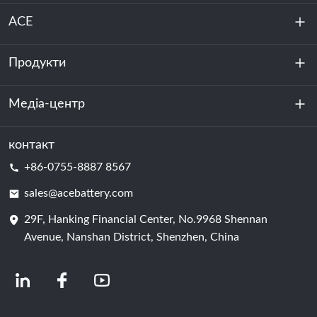
ACE
Продукти
Про нас
Стійкість
Медіа-центр
Зберігання енергії
Центр обробки даних та серверна кімната
контакт
Новини
+86-0755-8887 8567
Сила руху
Блог
sales@acebattery.com
29F, Hanking Financial Center, No.9968 Shennan
Елемент батареї
Avenue, Nanshan District, Shenzhen, China