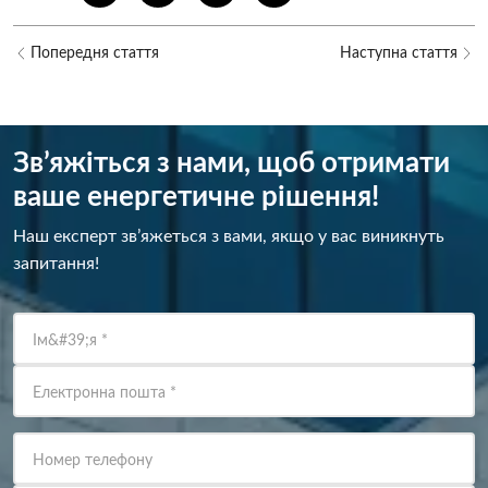
Попередня стаття
Наступна стаття
Зв’яжіться з нами, щоб отримати
ваше енергетичне рішення!
Наш експерт зв’яжеться з вами, якщо у вас виникнуть
запитання!
Ім&#39;я
*
Електронна пошта
*
Номер телефону