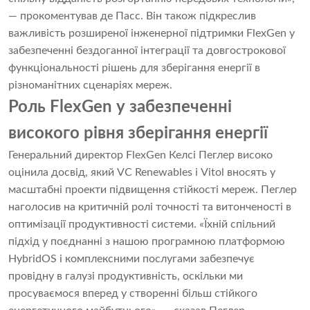
— прокоментував де Пасс. Він також підкреслив
важливість розширеної інженерної підтримки FlexGen у
забезпеченні бездоганної інтеграції та довгострокової
функціональності рішень для зберігання енергії в
різноманітних сценаріях мереж.
Роль FlexGen у забезпеченні
високого рівня зберігання енергії
Генеральний директор FlexGen Келсі Пеглер високо
оцінила досвід, який VC Renewables і Vitol вносять у
масштабні проекти підвищення стійкості мереж. Пеглер
наголосив на критичній ролі точності та витонченості в
оптимізації продуктивності системи. «Їхній спільний
підхід у поєднанні з нашою програмною платформою
HybridOS і комплексними послугами забезпечує
провідну в галузі продуктивність, оскільки ми
просуваємося вперед у створенні більш стійкого