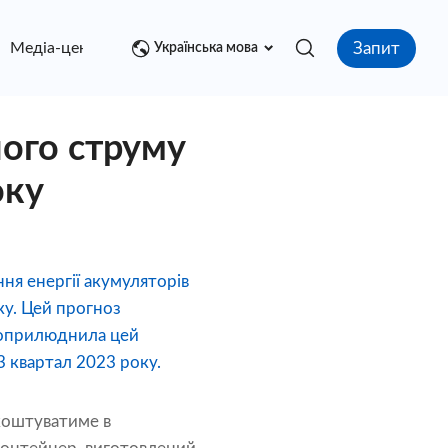
Запит
Медіа-центр
контакт
Українська мова
ого струму
оку
ння енергії акумуляторів
у. Цей прогноз
A оприлюднила цей
3 квартал 2023 року.
коштуватиме в