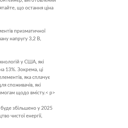
контейнер, виготовлений
ятайте, що остання ціна
ментів призматичної
ану напругу 3,2 В,
хнологій у США, які
на 13%. Зокрема, ці
лементів, яка сплачує
ля споживачів, які
вимогам щодо вмісту.< p>
 буде збільшено у 2025
тво чистої енергії,