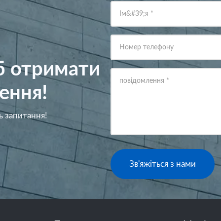
Ім&#39;я
*
Номер телефону
об отримати
повідомлення
*
ення!
ь запитання!
Зв'яжіться з нами