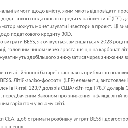
ональні вимоги щодо вмісту, яким мають відповідати пр
додаткового податкового кредиту на інвестиції (ITC) 
 суматор можуть монетизувати інвестори в проект. Ці вим
щодо податкового кредиту 30D.
 витрати BESS, як очікується, зменшаться у 2023 році піс
оці, головним чином через зростання цін на карбонат лі
жуватимуть здебільшого знижуватися через зниження вар
нти літій-іонної батареї становлять приблизно полови
ESS. Літій-залізо-фосфатні (LFP) елементи, виготовлен
ені в Китаї, 123,9 доларів США/кВт-год і 78,7 доларів
 передбаченим Законом про зниження інфляції, літій-іо
м варіантом у всьому світі.
ки CEA, щоб отримати розбивку витрат BESS і довгостро
о рішення.