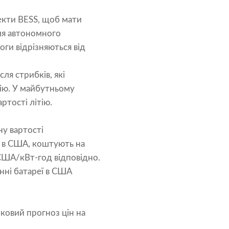
оекти BESS, щоб мати
для автономного
оги відрізняються від
ля стрибків, які
тію. У майбутньому
тості літію.
ну вартості
і в США, коштують на
 США/кВт-год відповідно.
нні батареї в США
ковий прогноз цін на