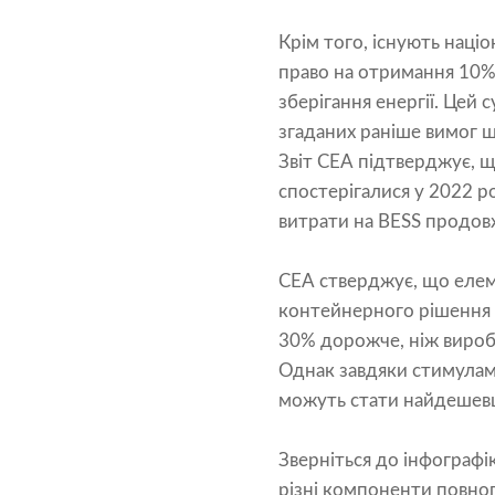
Крім того, існують наці
право на отримання 10% 
зберігання енергії. Цей
згаданих раніше вимог 
Звіт CEA підтверджує, що
спостерігалися у 2022 р
витрати на BESS продов
CEA стверджує, що елеме
контейнерного рішення B
30% дорожче, ніж виробл
Однак завдяки стимулам,
можуть стати найдешевши
Зверніться до інфографі
різні компоненти повног