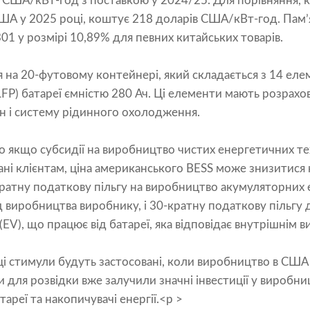
 США/кВт-год з поставкою у 2024/25. Для порівняння, 
США у 2025 році, коштує 218 доларів США/кВт-год. Пам’
01 у розмірі 10,89% для певних китайських товарів.
 на 20-футовому контейнері, який складається з 14 еле
LFP) батареї ємністю 280 Ач. Ці елементи мають розрахов
н і систему рідинного охолодження.
 що якщо субсидії на виробництво чистих енергетичних те
ані клієнтам, ціна американського BESS може знизитися 
ратну податкову пільгу на виробництво акумуляторних е
виробництва виробнику, і 30-кратну податкову пільгу д
EV), що працює від батареї, яка відповідає внутрішнім 
ці стимули будуть застосовані, коли виробництво в США
и для розвідки вже залучили значні інвестиції у виробниц
тареї та накопичувачі енергії.<p >