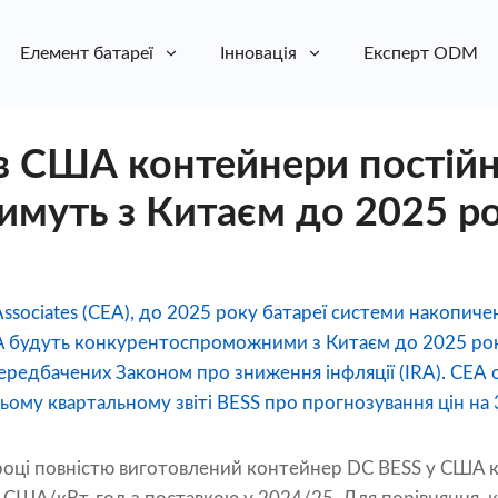
Елемент батареї
Інновація
Експерт ODM
в США контейнери постійн
имуть з Китаєм до 2025 р
ssociates (CEA), до 2025 року батареї системи накопиче
 будуть конкурентоспроможними з Китаєм до 2025 рок
передбачених Законом про зниження інфляції (IRA). CE
ьому квартальному звіті BESS про прогнозування цін на 
 році повністю виготовлений контейнер DC BESS у США 