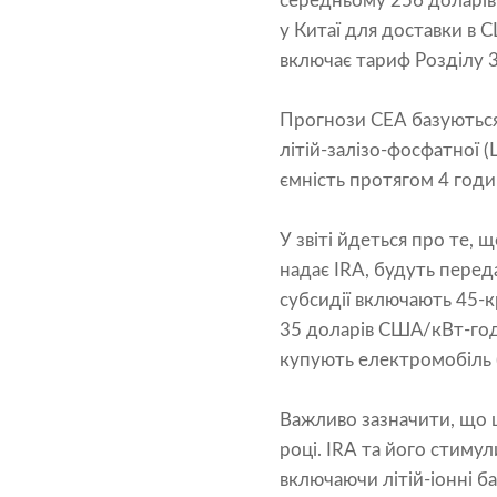
середньому 256 доларів
у Китаї для доставки в 
включає тариф Розділу 3
Прогнози CEA базуються
літій-залізо-фосфатної (
ємність протягом 4 годи
У звіті йдеться про те,
надає IRA, будуть перед
субсидії включають 45-к
35 доларів США/кВт-год 
купують електромобіль (
Важливо зазначити, що 
році. IRA та його стимул
включаючи літій-іонні ба