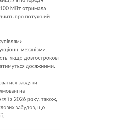
ревищила попередні
д 100 МВт отримала
відчить про потужний
купівлями
кціонні механізми.
сть, якщо довгострокові
лишатимуться досяжними.
юватися завдяки
рямовані на
лії з 2026 року, також,
тлових забудов, що
ї.