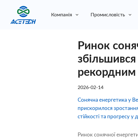
Компанія
Промисловість
Про нас
Ринок соняч
Про нас
Стійкість
Стійкість
збільшився 
рекордним 
2026-02-14
Сонячна енергетика у Ве
прискорилося зростання
стійкості та прогресу у 
Ринок сонячної енергети