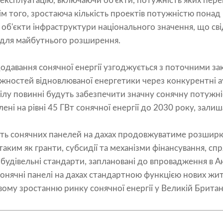
 експлуатацію, включаючи об'єкти, потужність яких пе
ім того, зростаюча кількість проектів потужністю пона
 об'єкти інфраструктури національного значення, що с
для майбутнього розширення.
одавання сонячної енергії узгоджується з поточними за
ностей відновлюваної енергетики через конкурентні ау
ілу повинні будуть забезпечити значну сонячну потужні
влені на рівні 45 ГВт сонячної енергії до 2030 року, за
сть сонячних панелей на дахах продовжуватиме розшир
таким як гранти, субсидії та механізми фінансування, сп
будівельні стандарти, заплановані до впровадження в Анг
 сонячні панелі на дахах стандартною функцією нових жи
му зростанню ринку сонячної енергії у Великій Британі