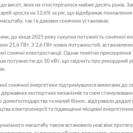
о висот, яких не спостерігалося майже десять років. Заг
арей зросла на 13,6% за рік, що відображає поновлення 
асштабу, так і в дахових сонячних установках.
ими, до кінця 2025 року сукупна потужність сонячної е
зно 21,6 ГВт. З 2,6 ГВт нових потужностей, встановлени
икі сонячні електростанції. Однак помітне прискорення 
ах потужністю до 50 кВт, що свідчить про рекордний рі
ах.
ї сонячної енергетики підтримувалося вимогами до сер
 державних експортних механізмів та схем стимулювання
домогосподарства та малий бізнес, відігравали дедалі
цтва електроенергії та підвищенні місцевої енергетичної
нального масштабу також встановила нові віхи протяго