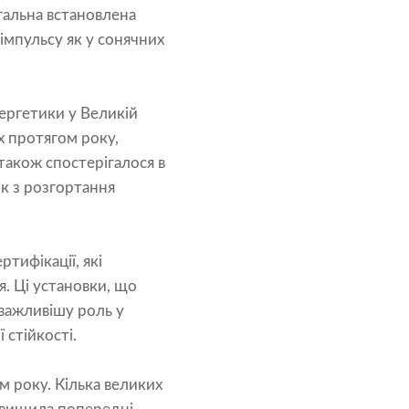
альна встановлена ​​
імпульсу як у сонячних
нергетики у Великій
х протягом року,
також спостерігалося в
к з розгортання
тифікації, які
. Ці установки, що
 важливішу роль у
 стійкості.
м року. Кілька великих