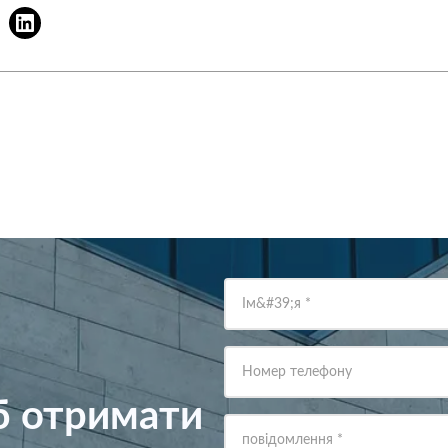
Ім&#39;я
*
Номер телефону
об отримати
повідомлення
*