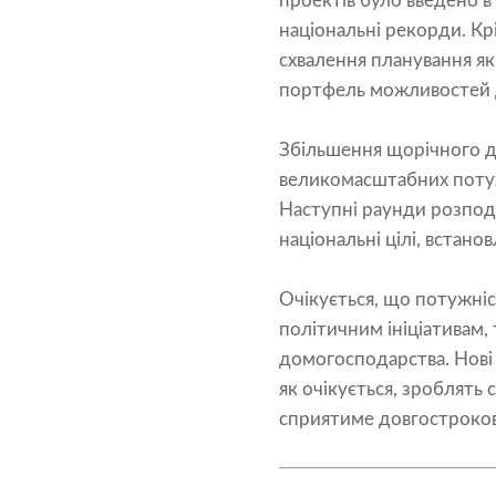
проектів було введено в
національні рекорди. Кр
схвалення планування як
портфель можливостей 
Збільшення щорічного д
великомасштабних потуж
Наступні раунди розпод
національні цілі, встано
Очікується, що потужні
політичним ініціативам, 
домогосподарства. Нові 
як очікується, зроблять
сприятиме довгостроково