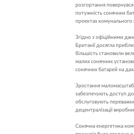
розгортання повернувся д
потужність сонячних бат
проектах комунального м
Згідно з офіційними дан
Британії досягла прибли
більшість становили вел
малих сонячних установк
сонячних батарей на дах
Зростання маломасштабно
забезпечують доступ до
обслуговують переважно 
децентралізації виробни
Сонячна енергетика кому