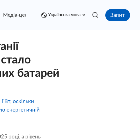
Запит
Медіа-центр
контакт
Українська мова
анії
 стало
них батарей
 ГВт, оскільки
ло енергетичній
5 році, а рівень