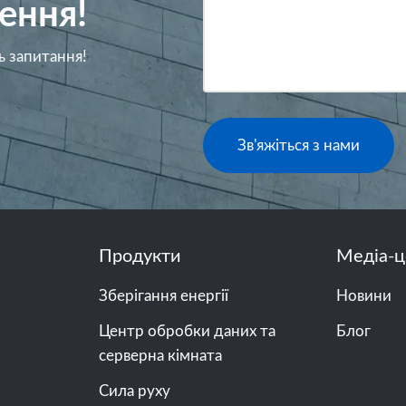
ення!
ь запитання!
Зв'яжіться з нами
Продукти
Медіа-ц
Зберігання енергії
Новини
Центр обробки даних та
Блог
серверна кімната
Сила руху