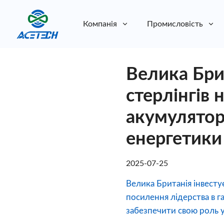
Компанія
Промисловість
Про нас
Велика Бри
Про нас
Стійкість
Стійкість
стерлінгів 
акумуляторі
енергетики
2025-07-25
Велика Британія інвестує
посилення лідерства в г
забезпечити свою роль 