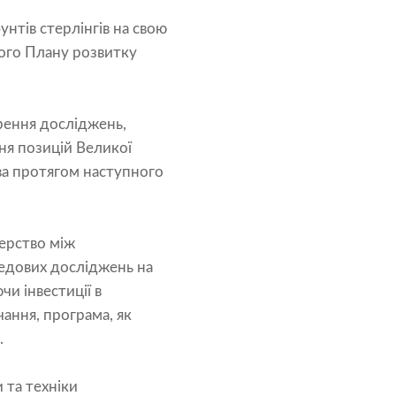
унтів стерлінгів на свою
ого Плану розвитку
рення досліджень,
ня позицій Великої
тва протягом наступного
ерство між
едових досліджень на
и інвестиції в
чання, програма, як
.
и та техніки