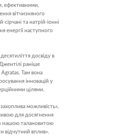
и, ефективними,
ення вітчизняного
-сірчані та натрій-іонні
ня енергії наступного
есятиліття досвіду в
 Джентілі раніше
Agratas. Там вона
росування інновацій у
ерційними цілями.
захоплива можливість»,
ливою для досягнення
ю з нашою талановитою
и відчутний вплив».