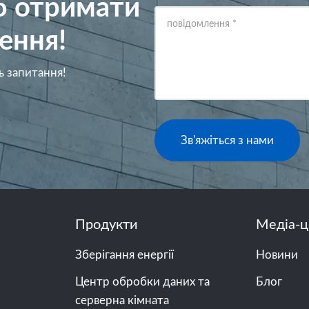
об отримати
повідомлення
*
ення!
ь запитання!
Зв'яжіться з нами
Продукти
Медіа-ц
Зберігання енергії
Новини
Центр обробки даних та
Блог
серверна кімната