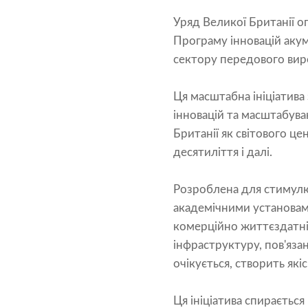
Уряд Великої Британії оп
Програму інновацій аку
сектору передового вир
Ця масштабна ініціатив
інновацій та масштабува
Британії як світового ц
десятиліття і далі.
Розроблена для стимулю
академічними установам
комерційно життєздатні 
інфраструктуру, пов'яза
очікується, створить як
Ця ініціатива спирається