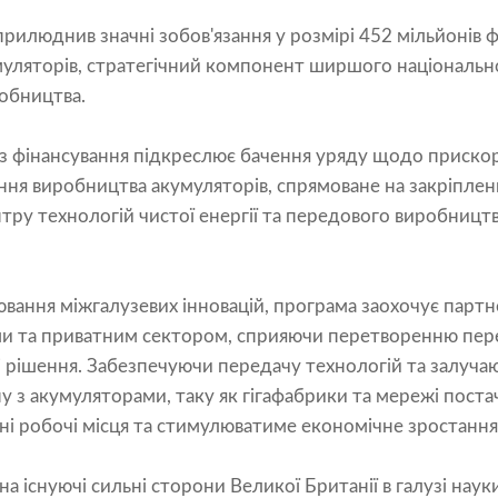
рилюднив значні зобов'язання у розмірі 452 мільйонів ф
муляторів, стратегічний компонент ширшого національн
обництва.
а з фінансування підкреслює бачення уряду щодо приско
ння виробництва акумуляторів, спрямоване на закріплен
ентру технологій чистої енергії та передового виробниц
вання міжгалузевих інновацій, програма заохочує партн
и та приватним сектором, сприяючи перетворенню пер
рішення. Забезпечуючи передачу технологій та залучаюч
ну з акумуляторами, таку як гігафабрики та мережі поста
існі робочі місця та стимулюватиме економічне зростання
 на існуючі сильні сторони Великої Британії в галузі наук