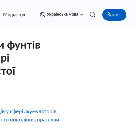
Запит
Медіа-центр
контакт
Українська мова
и фунтів
рі
тої
ій у сфері акумуляторів,
ного покоління, прагнучи