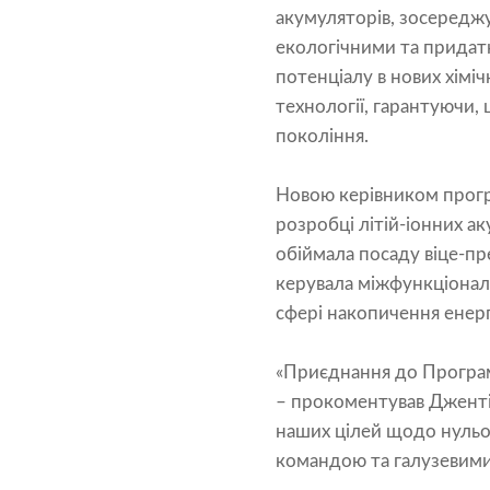
акумуляторів, зосереджу
екологічними та придат
потенціалу в нових хіміч
технології, гарантуючи,
покоління.
Новою керівником прогр
розробці літій-іонних а
обіймала посаду віце-пр
керувала міжфункціональ
сфері накопичення енерг
«Приєднання до Програм
– прокоментував Дженті
наших цілей щодо нульов
командою та галузевими