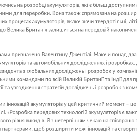
ючись на розробці акумуляторів, які є більш доступним
ними для переробки. Вона також спрямована на розшир
них процесах акумуляторів, включаючи твердотільні, літій
 що Велика Британія залишиться на передовій накопичен
ами призначено Валентину Джентілі. Маючи понад два д
кумуляторів та автомобільних дослідженнях і розробках,
езидента з глобальних досліджень і розробок у компанії 
ними командами по всій Великій Британії та Індії для п
ії та узгодження стратегій досліджень і розробок з ком
и інновацій акумуляторів у цей критичний момент – це 
лі. «Розробка передових технологій акумуляторів є важ
ого рівня викидів. Я з нетерпінням чекаю на співпрац
 партнерами, щоб розширити межі інновацій та створит