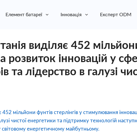
Елемент батареї
Інновація
Експерт ODM
танія виділяє 452 мільйон
на розвиток інновацій у сфе
в та лідерство в галузі чис
 452 мільйони фунтів стерлінгів у стимулювання інновац
алузі чистої енергетики та підтримку технологій наступ
у світовому енергетичному майбутньому.