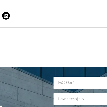
Ім&#39;я
*
Номер телефону