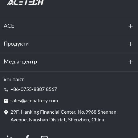
ACE
Продукти
Про нас
Стійкість
Медіа-центр
Зберігання енергії
Центр обробки даних та серверна кімната
контакт
Новини
+86-0755-8887 8567
Сила руху
Блог
sales@acebattery.com
29F, Hanking Financial Center, No.9968 Shennan
Елемент батареї
Avenue, Nanshan District, Shenzhen, China