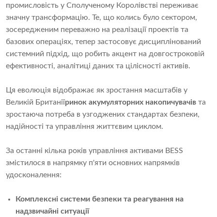
промисловість у Сполученому Королівстві переживає
значну трансформацію. Те, що колись було сектором,
зосередженим переважно на реалізації проектів та
базових операціях, тепер застосовує дисциплінований
системний підхід, що робить акцент на довгостроковій
ефективності, аналітиці даних та цілісності активів.
Ця еволюція відображає як зростання масштабів у
Великій Британії
ринок акумуляторних накопичувачів
та
зростаюча потреба в узгоджених стандартах безпеки,
надійності та управління життєвим циклом.
За останні кілька років управління активами BESS
змістилося в напрямку п'яти основних напрямків
удосконалення:
Комплексні системи безпеки та реагування на
надзвичайні ситуації