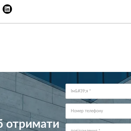
Ім&#39;я
*
Номер телефону
об отримати