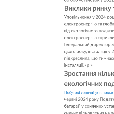
66 000 установок у 2022
Виклики ринку 
Уповільнення у 2024 роц
електроенергію та глоба
від екологічного податк
електроенергію сприяли 
Генеральний директор Sv
цього року, інсталяції у
підкреслила, що тимчас
інсталяції.<p >
Зростання кільк
екологічних по
Побутові сонячні установки
червні 2024 року Податк
батарей у сонячних уста
сильне відновлення на р