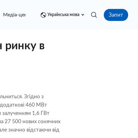
Запит
Медіа-центр
контакт
Українська мова
 ринку в
ьниться. Згідно з
 додаткові 460 МВт
 залученням 1,6 ГВт
ла 27 500 нових сонячних
але значно відстаючи від