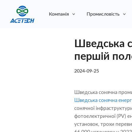
Компанія
Промисловість
Про нас
Шведська с
Про нас
Стійкість
Стійкість
першій пол
2024-09-25
Шведська сонячна промис
Шведська сонячна енерг
сонячної інфраструктур
фотоелектричної (PV) ен
установок, трохи переви