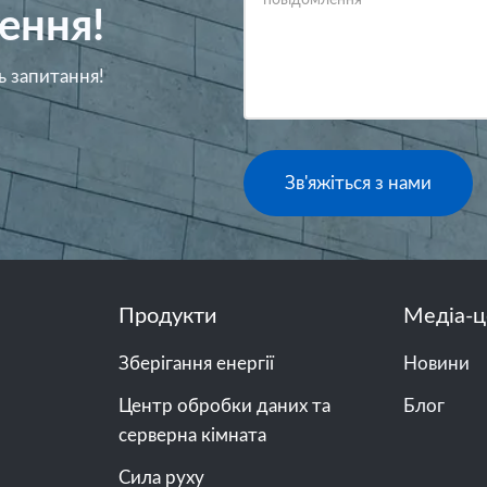
повідомлення
*
ення!
ь запитання!
Зв'яжіться з нами
Продукти
Медіа-ц
Зберігання енергії
Новини
Центр обробки даних та
Блог
серверна кімната
Сила руху