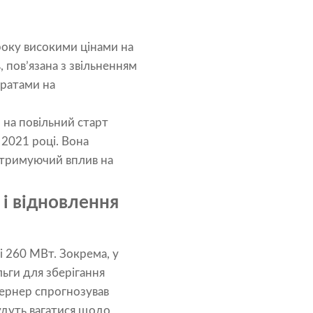
 року високими цінами на
 пов’язана з звільненням
тратами на
 на повільний старт
 2021 році. Вона
стримуючий вплив на
 і відновлення
 260 МВт. Зокрема, у
льги для зберігання
Вернер спрогнозував
удуть вагатися щодо