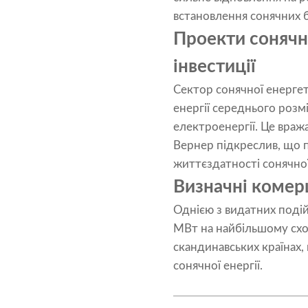
встановлення сонячних б
Проекти сонячно
інвестиції
Сектор сонячної енергет
енергії середнього розм
електроенергії. Це вра
Вернер підкреслив, що п
життєздатності сонячної 
Визначні комерц
Однією з видатних подій
МВт на найбільшому схови
скандинавських країнах, 
сонячної енергії.