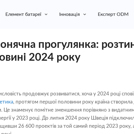
Елемент батареї
Інновація
Експерт ODM
онячна прогулянка: розтин
овині 2024 року
ловість продовжує розвиватися, хоча у 2024 році сповіл
етика
, протягом першої половини року країна створила
и. Це знаменує помітне зменшення порівняно з видатним
ергії у 2023 році. До липня 2024 року Швеція підключи
щивши 26 600 проектів за той самий період 2023 року, 