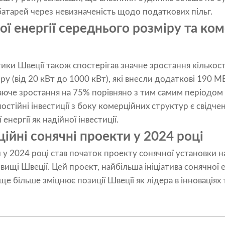
атарей через невизначеність щодо податкових пільг.
ї енергії середнього розміру та ком
ики Швеції також спостерігав значне зростання кількост
іру (від 20 кВт до 1000 кВт), які внесли додаткові 190 
жаюче зростання на 75% порівняно з тим самим періодом
остійні інвестиції з боку комерційних структур є свідч
енергії як надійної інвестиції.
ійні сонячні проекти у 2024 році
 у 2024 році став початок проекту сонячної установки 
щі Швеції. Цей проект, найбільша ініціатива сонячної ен
ще більше зміцнює позиції Швеції як лідера в інноваціях