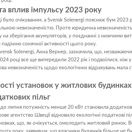
 році.
та вплив імпульсу 2023 року
і було очікуваним, а Svensk Solenergi пояснює бум 2023
льною невизначеністю. Проте юридична невизначеність,
у на зберігання акумуляторів, у поєднанні з нижчими ви
падінню сонячної активності цього року.
ensk Solenergi, Анна Вернер, зазначила, що, незважаючи
 2024 році все ще випередили 2022 рік і подвоїлися, ніж у
ова невизначеність щодо екологічних відрахувань мала 
ості установок у житлових будинках
даткових пільг
до липня потужність менше 20 кВт становила додаткові
ове агентство Швеції відновило екологічні податкові пі
новках, що, як очікується, омолодить житловий ринок. 
ешту року, заявивши, що власники будинків більше не б