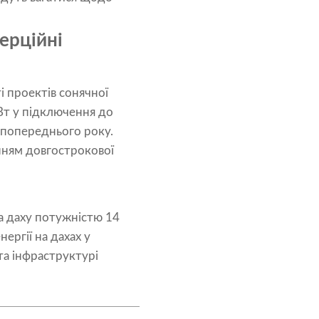
ерційні
і проектів сонячної
МВт у підключення до
 попереднього року.
енням довгострокової
на даху потужністю 14
ергії на дахах у
 та інфраструктурі