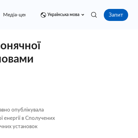
Запит
Медіа-центр
контакт
Українська мова
сонячної
ловами
авно опублікувала
ї енергії в Сполучених
нячних установок