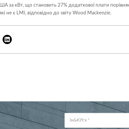
ША за кВт, що становить 27% додаткової плати порівня
кі не є LMI, відповідно до звіту Wood Mackenzie.
Ім&#39;я
*