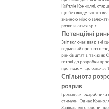
Кейтлін Конноллі, старш
що без входу такого вел
значною мірою залежатим
розвиваються.<p >
Потенційні ринк
Звіт включає два різні с
ведмежий прогноз перед
ринків штатів, таких як 
готові до розробки прое
прогнозом, що означає 1
Спільнота розро
розрив
Громадські розробники 
стимули. Однак Конноллі
Зацікавлені сторони про