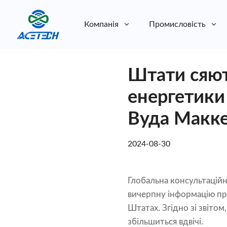
Компанія
Промисловість
Про нас
Штати сяют
Про нас
Стійкість
Стійкість
енергетики
Вуда Макке
2024-08-30
Глобальна консультацій
вичерпну інформацію про
Штатах. Згідно зі звітом
збільшиться вдвічі.