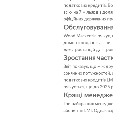
податкових кредитів. Во
всіх» на 7 мільярдів дол
офіційних державних пр
Обслуговування
Wood Mackenzie очікує, 
домогосподарства з низ
електростанцій для гром
Зростання част
Звіт показує, що між др
сонячних потужностей, я
податкових кредитів LMI
очікується, що до 2025 
Кращі менеджери
Три найкращих менеджера
абонентів LMI. Однак ва