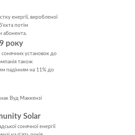
стку енергії, виробленої
’єкта потім
и абонента.
9 року
 сонячних установок до
Компанія також
ним падінням на 11% до
днак Вуд Маккензі
unity Solar
ської сонячної енергії
зі на п’ять років.