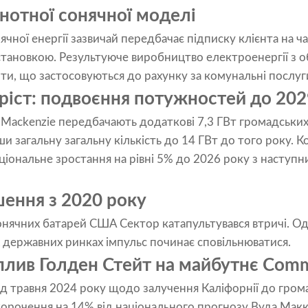
нотної сонячної моделі
чної енергії зазвичай передбачає підписку клієнта на ча
тановкою. Результуюче виробництво електроенергії з об
ти, що застосовуються до рахунку за комунальні послуг
ріст: подвоєння потужностей до 202
Mackenzie передбачають додаткові 7,3 ГВт громадських
и загальну загальну кількість до 14 ГВт до того року. 
ціональне зростання на рівні 5% до 2026 року з наступ
шення з 2020 року
онячних батарей США Сектор катапультувався втричі. О
х державних ринках імпульс починає сповільнюватися.
лив Голден Стейт на майбутнє Comm
д травня 2024 року щодо залучення Каліфорнії до громад
орочення на 14% від національного прогнозу Вуда Маккен