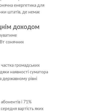
Сонячна енергетика для
инки штатів, де немає
днім доходом
овуватиме
МВт сонячних
у частка громадських
вдяки наявності суматора
на державному рівні
 абонентів і 71%
середня вартість яких