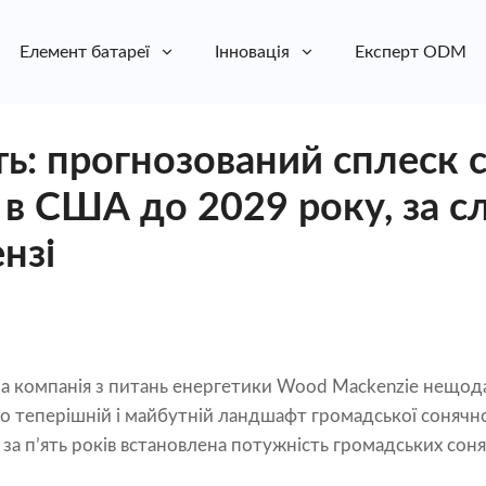
Елемент батареї
Інновація
Експерт ODM
ь: прогнозований сплеск 
 в США до 2029 року, за с
нзі
на компанія з питань енергетики Wood Mackenzie нещод
 теперішній і майбутній ландшафт громадської сонячно
, за п’ять років встановлена ​​потужність громадських со