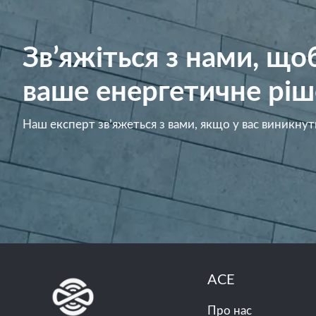
Зв’яжіться з нами, щ
ваше енергетичне ріш
Наш експерт зв’яжеться з вами, якщо у вас виникнут
ACE
Про нас