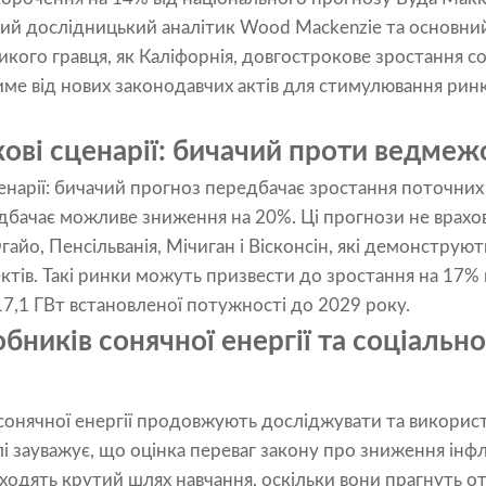
ий дослідницький аналітик Wood Mackenzie та основний 
икого гравця, як Каліфорнія, довгострокове зростання с
е від нових законодавчих актів для стимулювання ринк
ові сценарії: бичачий проти ведмеж
ценарії: бичачий прогноз передбачає зростання поточних 
бачає можливе зниження на 20%. Ці прогнози не врахо
Огайо, Пенсільванія, Мічиган і Вісконсін, які демонструют
ктів. Такі ринки можуть призвести до зростання на 17%
7,1 ГВт встановленої потужності до 2029 року.
бників сонячної енергії та соціаль
сонячної енергії продовжують досліджувати та викорис
 зауважує, що оцінка переваг закону про зниження інфл
ходять крутий шлях навчання, оскільки вони прагнуть 