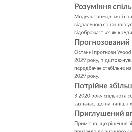
Розуміння спіль
Модель громадської соня
віддаленою сонячною ус
відображається як креди
Прогнозований 
Останні прогнози Wood 
2029 року, підштовхнувш
передбачає стабільне на
2029 року.
Потрійне збіль
З 2020 року спільнота с
зазначає, що на нинішні
Приглушений вп
Примітно, що рішення ві
призвело до значного ск