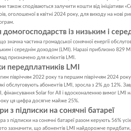
ни також сподіваються залучити кошти від ініціативи «
арів, оголошеної в квітні 2024 року, для виходу на нові р
ограм.
 домогосподарств із низьким і сере
що значна частина громадської сонячної енергії обслуг
ьким і середнім доходом (LMI). Наразі приблизно 829 
ад призначено для клієнтів LMI.
ки передплатників LMI
угим півріччям 2022 року та першим півріччям 2024 рок
кі обслуговують абонентів LMI, зросла з 2% до 12%. За
, фінансування Solar for All і вдосконаленню вимог LMI 
року ця цифра досягне майже 25%.
 з підписки на сонячні батареї
 з підписки на сонячні батареї разом керують 56% усіх
рто зазначити, що абонентів LMI найдорожче придбати, 