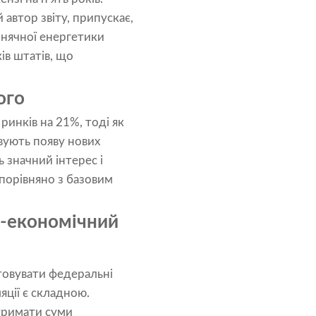
автор звіту, припускає,
онячної енергетики
ів штатів, що
ого
ринків на 21%, тоді як
вують появу нових
ь значний інтерес і
 порівняно з базовим
но-економічний
товувати федеральні
яції є складною.
отримати суми