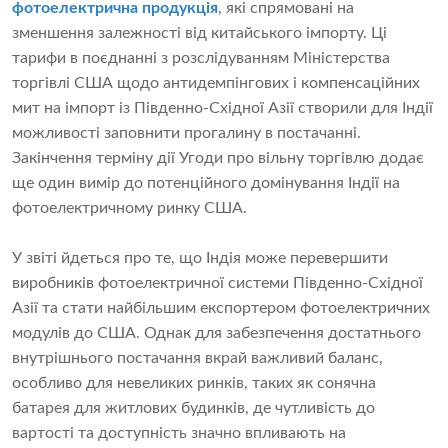
фотоелектрична продукція
, які спрямовані на
зменшення залежності від китайського імпорту. Ці
тарифи в поєднанні з розслідуванням Міністерства
торгівлі США щодо антидемпінгових і компенсаційних
мит на імпорт із Південно-Східної Азії створили для Індії
можливості заповнити прогалину в постачанні.
Закінчення терміну дії Угоди про вільну торгівлю додає
ще один вимір до потенційного домінування Індії на
фотоелектричному ринку США.
У звіті йдеться про те, що Індія може перевершити
виробників фотоелектричної системи Південно-Східної
Азії та стати найбільшим експортером фотоелектричних
модулів до США. Однак для забезпечення достатнього
внутрішнього постачання вкрай важливий баланс,
особливо для невеликих ринків, таких як сонячна
батарея для житлових будинків, де чутливість до
вартості та доступність значно впливають на