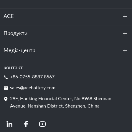
ACE
Продукти
Про нас
Стійкість
Медіа-центр
Зберігання енергії
Центр обробки даних та серверна кімната
контакт
Новини
+86-0755-8887 8567
Сила руху
Блог
sales@acebattery.com
29F, Hanking Financial Center, No.9968 Shennan
Елемент батареї
Avenue, Nanshan District, Shenzhen, China