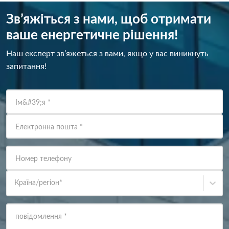
Зв’яжіться з нами, щоб отримати
ваше енергетичне рішення!
Наш експерт зв’яжеться з вами, якщо у вас виникнуть
запитання!
Ім&#39;я
*
Електронна пошта
*
Номер телефону
Країна/регіон
*
повідомлення
*