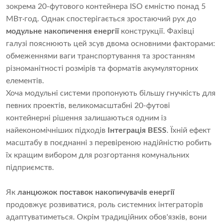
зокрема 20-футового контейнера ISO ємністю понад 5
МВт·год. Однак спостерігається зростаючий рух до
модульне накопичення енергії
конструкції. Фахівці
галузі пояснюють цей зсув двома основними факторами:
обмеженнями ваги транспортування та зростанням
різноманітності розмірів та форматів акумуляторних
елементів.
Хоча модульні системи пропонують більшу гнучкість для
певних проектів, великомасштабні 20-футові
контейнерні рішення залишаються одним із
найекономічніших підходів
Інтеграція BESS
. Їхній ефект
масштабу в поєднанні з перевіреною надійністю робить
їх кращим вибором для розгортання комунальних
підприємств.
Як
ланцюжок поставок накопичувачів енергії
продовжує розвиватися, роль системних інтеграторів
адаптуватиметься. Окрім традиційних обов'язків, вони