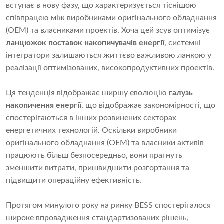
вступає в нову фазу, що характеризується тіснішою
співпрацею між виробниками оригінального обладнання
(OEM) та власниками проектів. Хоча цей зсув оптимізує
ланцюжок поставок накопичувачів енергії
, системні
інтегратори залишаються життєво важливою ланкою у
реалізації оптимізованих, високопродуктивних проектів.
Ця тенденція відображає ширшу еволюцію
галузь
накопичення енергії
, що відображає закономірності, що
спостерігаються в інших розвинених секторах
енергетичних технологій. Оскільки виробники
оригінального обладнання (OEM) та власники активів
працюють більш безпосередньо, вони прагнуть
зменшити витрати, пришвидшити розгортання та
підвищити операційну ефективність.
Протягом минулого року на ринку BESS спостерігалося
широке впровадження стандартизованих рішень,