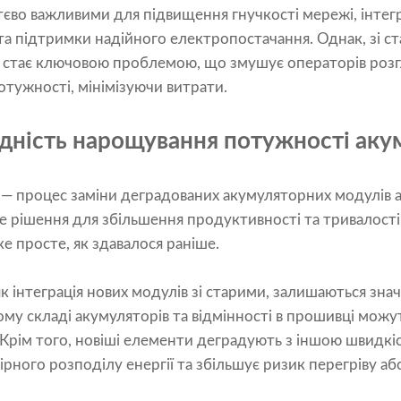
єво важливими для підвищення гнучкості мережі, інтегр
та підтримки надійного електропостачання. Однак, зі ст
в стає ключовою проблемою, що змушує операторів розг
отужності, мінімізуючи витрати.
дність нарощування потужності аку
я
— процес заміни деградованих акумуляторних модулів 
е рішення для збільшення продуктивності та тривалості
е просте, як здавалося раніше.
як інтеграція нових модулів зі старими, залишаються зна
чному складі акумуляторів та відмінності в прошивці мож
 Крім того, новіші елементи деградують з іншою швидкіс
рного розподілу енергії та збільшує ризик перегріву аб