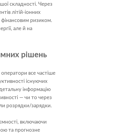
шої складності. Через
нтів літій-іонних
й фінансовим ризиком.
ргії, але й на
амних рішень
 оператори все частіше
дуктивності існуючих
 детальну інформацію
ивності — чи то через
икли розрядки/зарядки.
я ємності, включаючи
рою та прогнозне