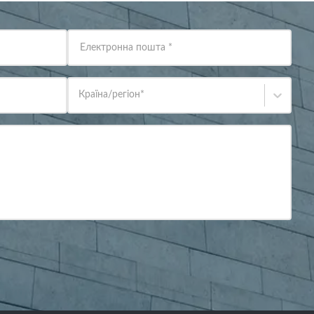
Електронна пошта
*
Країна/регіон
*