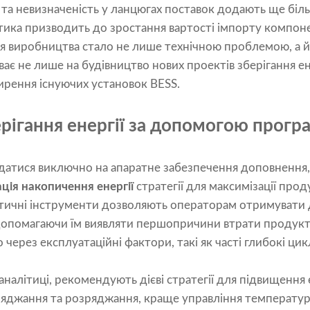
 та невизначеність у ланцюгах поставок додають ще біль
тика призводить до зростання вартості імпорту компоне
ня виробництва стало не лише технічною проблемою, а 
є не лише на будівництво нових проектів зберігання ене
ирення існуючих установок BESS.
ерігання енергії за допомогою прогр
адатися виключно на апаратне забезпечення доповнення,
ція накопичення енергії
стратегії для максимізації про
літичні інструменти дозволяють операторам отримувати
 допомагаючи їм виявляти першопричини втрати продукт
 через експлуатаційні фактори, такі як часті глибокі ц
 аналітиці, рекомендують дієві стратегії для підвищенн
аряджання та розряджання, краще управління температу