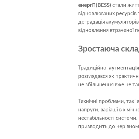
енергії (BESS)
стали житт
відновлюваних ресурсів 
деградація акумуляторі
відновлення втраченої п
Зростаюча скла
Традиційно,
аугментаці
розглядався як практичн
це збільшення вже не так
Технічні проблеми, такі 
напруги, варіації в хімі
нестабільності системи.
призводить до нерівномі