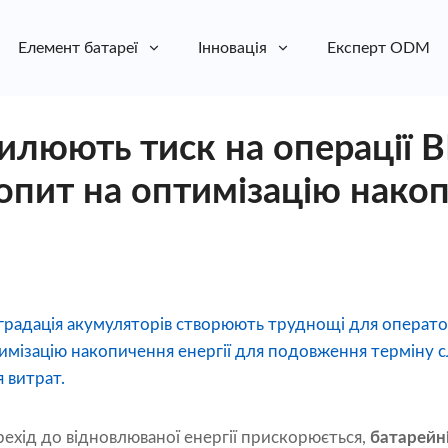
Елемент батареї
Інновація
Експерт ODM
илюють тиск на операції B
опит на оптимізацію нако
еградація акумуляторів створюють труднощі для операто
имізацію накопичення енергії для подовження терміну с
 витрат.
ехід до відновлюваної енергії прискорюється,
батарейні