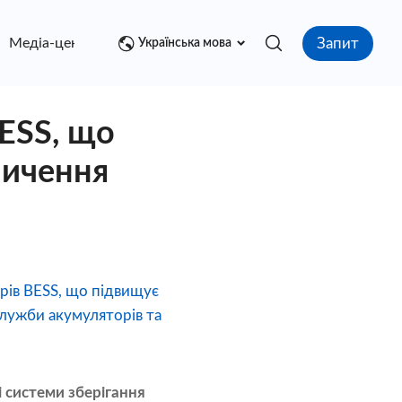
Запит
Медіа-центр
контакт
Українська мова
ESS, що
пичення
рів BESS, що підвищує
лужби акумуляторів та
 системи зберігання