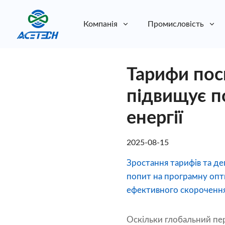
Компанія
Промисловість
Про нас
Тарифи пос
Про нас
Стійкість
Стійкість
підвищує п
енергії
2025-08-15
Зростання тарифів та д
попит на програмну опт
ефективного скорочення
Оскільки глобальний пер