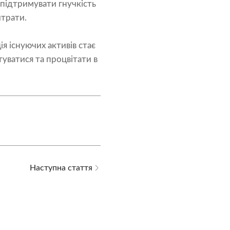
підтримувати гнучкість
итрати.
я існуючих активів стає
ватися та процвітати в
Наступна стаття