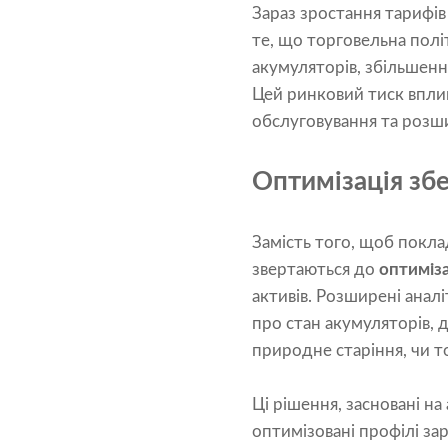
Зараз зростання тарифів
те, що торговельна полі
акумуляторів, збільшен
Цей ринковий тиск вплива
обслуговування та розш
Оптимізація зб
Замість того, щоб покл
звертаються до
оптиміза
активів. Розширені ана
про стан акумуляторів,
природне старіння, чи то
Ці рішення, засновані на
оптимізовані профілі з