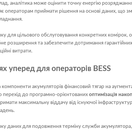
ад, аналітика може оцінити точну енергію розряджання
яє операторам приймати рішення на основі даних, що з
ладнання.
ку для цільового обслуговування конкретних комірок,
не розширення та забезпечити дотримання гарантійних
ційні витрати.
х уперед для операторів BESS
на компоненти акумуляторів фінансовий тягар на аугмен
о перехід до програмно-орієнтованих
оптимізація накоп
римати максимальну віддачу від існуючої інфраструктур
адень.
ку даних для подовження терміну служби акумулятора,