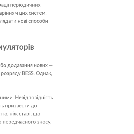
ації періодичних
арінням цих систем,
лядати нові способи
муляторів
або додавання нових —
 розряду BESS. Однак,
чними. Невідповідність
уть призвести до
тю, ніж старі, що
о передчасного зносу.