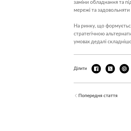
заміни обладнання та п
мережі та задовольняти 
На ринку, що формується
стратегічною альтернат
умовах дедалі складніш
Ділити
Попередня стаття