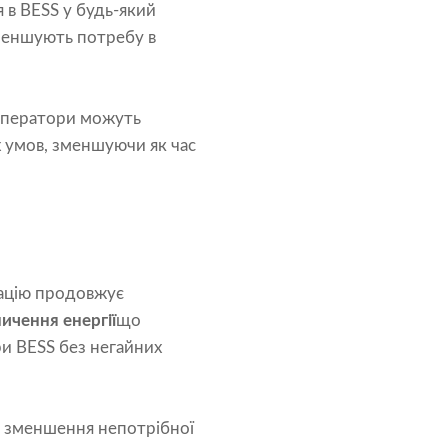
 в BESS у будь-який
меншують потребу в
 оператори можуть
 умов, зменшуючи як час
тацію продовжує
ичення енергії
що
и BESS без негайних
 зменшення непотрібної