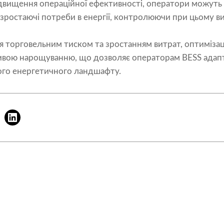
ідвищення операційної ефективності, оператори можуть 
зростаючі потреби в енергії, контролюючи при цьому в
 торговельним тиском та зростанням витрат, оптимізаці
ивою нарощуванню, що дозволяє операторам BESS адапту
ого енергетичного ландшафту.