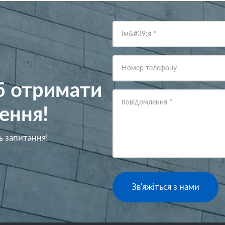
Ім&#39;я
*
Номер телефону
об отримати
повідомлення
*
ення!
ь запитання!
Зв'яжіться з нами