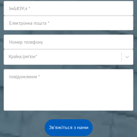
Ім&#39;я
*
Електронна пошта
*
Номер телефону
Країна/регіон
*
повідомлення
*
Зв'яжіться з нами