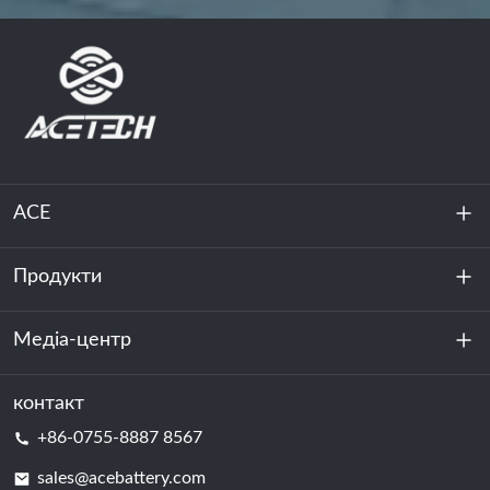
ACE
Продукти
Про нас
Стійкість
Медіа-центр
Зберігання енергії
Центр обробки даних та серверна кімната
контакт
Новини
+86-0755-8887 8567
Сила руху
Блог
sales@acebattery.com