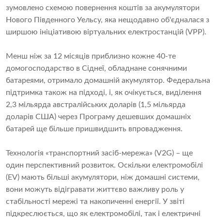
зумовлено схемою повернення коштів за акумулятори
Нового Південного Уельсу, яка нещодавно об'єдналася з
ширшою ініціативою віртуальних електростанцій (VPP).
Менш ніж за 12 місяців приблизно кожне 40-те
домогосподарство в Сіднеї, обладнане сонячними
батареями, отримало домашній акумулятор. Федеральна
підтримка також на підході, і, як очікується, виділення
2,3 мільярда австралійських доларів (1,5 мільярда
доларів США) через Програму дешевших домашніх
батарей ще більше пришвидшить впровадження.
Технологія «транспортний засіб-мережа» (V2G) – ще
один перспективний розвиток. Оскільки електромобілі
(EV) мають більші акумулятори, ніж домашні системи,
вони можуть відігравати життєво важливу роль у
стабільності мережі та накопиченні енергії. У звіті
підкреслюється, що як електромобілі, так і електричні