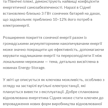
та Північні пляжі, демонструють найвищі коефіцієнти
енергетичної самозабезпеченості. Наразі в Сіднеї
встановлено близько 3 ГВт сонячних батарей на дахах,
що задовольняє приблизно 10–12% його потреб в
електроенергії.
Розширення покриття сонячної енергії разом із
громадськими акумуляторними накопичувачами енергії
може значно покращити цю ефективність, допомагаючи
керувати надлишками енергії та перерозподіляти її між
локальними мережами — тема, детально висвітлена в
новинах Energy-Storage.
У звіті це описується як ключова можливість, особливо з
огляду на застарілі вугільні електростанції, які
планується вивести з експлуатації. Добре спланована
відновлювана енергетика Сіднея може стати ключем до
впровадження нових форм виробництва відновлюваної