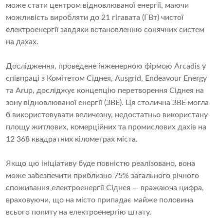
може стати центром відновлюваної енергії, маючи
можливість виробляти до 21 гігавата (ГВт) чистої
електроенергії завдяки встановленню сонячних систем
на дахах.
Дослідження, проведене інженерною фірмою Arcadis у
співпраці з Комітетом Сіднея, Ausgrid, Endeavour Energy
та Arup, досліджує концепцію перетворення Сіднея на
зону відновлюваної енергії (ЗВЕ). Ця столична ЗВЕ могла
б використовувати величезну, недостатньо використану
площу житлових, комерційних та промислових дахів на
12 368 квадратних кілометрах міста.
Якщо цю ініціативу буде повністю реалізовано, вона
може забезпечити приблизно 75% загального річного
споживання електроенергії Сіднея — вражаюча цифра,
враховуючи, що на місто припадає майже половина
всього попиту на електроенергію штату.