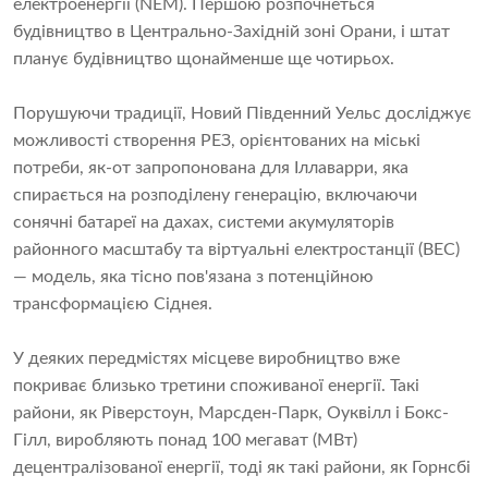
електроенергії (NEM). Першою розпочнеться
будівництво в Центрально-Західній зоні Орани, і штат
планує будівництво щонайменше ще чотирьох.
Порушуючи традиції, Новий Південний Уельс досліджує
можливості створення РЕЗ, орієнтованих на міські
потреби, як-от запропонована для Іллаварри, яка
спирається на розподілену генерацію, включаючи
сонячні батареї на дахах, системи акумуляторів
районного масштабу та віртуальні електростанції (ВЕС)
— модель, яка тісно пов'язана з потенційною
трансформацією Сіднея.
У деяких передмістях місцеве виробництво вже
покриває близько третини споживаної енергії. Такі
райони, як Ріверстоун, Марсден-Парк, Оуквілл і Бокс-
Гілл, виробляють понад 100 мегават (МВт)
децентралізованої енергії, тоді як такі райони, як Горнсбі