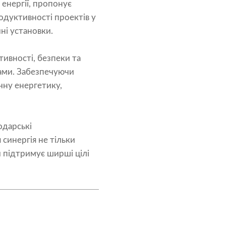
 енергії, пропонує
дуктивності проектів у
ні установки.
тивності, безпеки та
тами. Забезпечуючи
ячну енергетику,
одарські
синергія не тільки
 підтримує ширші цілі