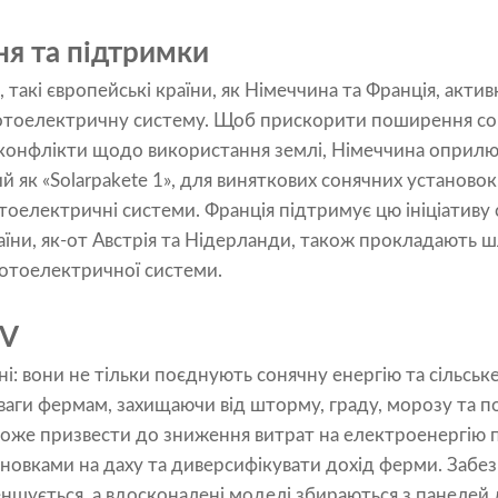
ня та підтримки
 такі європейські країни, як Німеччина та Франція, акти
отоелектричну систему. Щоб прискорити поширення соня
 конфлікти щодо використання землі, Німеччина оприл
ий як «Solarpakete 1», для виняткових сонячних установо
тоелектричні системи. Франція підтримує цю ініціативу 
аїни, як-от Австрія та Нідерланди, також прокладають ш
фотоелектричної системи.
PV
і: вони не тільки поєднують сонячну енергію та сільськ
аги фермам, захищаючи від шторму, граду, морозу та п
 може призвести до зниження витрат на електроенергію
вками на даху та диверсифікувати дохід ферми. Забезпе
еншується, а вдосконалені моделі збираються з панелей