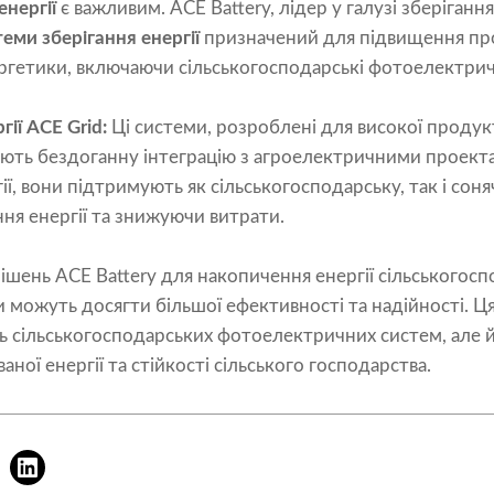
енергії
є важливим. ACE Battery, лідер у галузі зберігання
еми зберігання енергії
призначений для підвищення про
ргетики, включаючи сільськогосподарські фотоелектрич
гії ACE Grid:
Ці системи, розроблені для високої продук
чують бездоганну інтеграцію з агроелектричними проек
ії, вони підтримують як сільськогосподарську, так і сон
ня енергії та знижуючи витрати.
шень ACE Battery для накопичення енергії сільськогосп
можуть досягти більшої ефективності та надійності. Ця 
ь сільськогосподарських фотоелектричних систем, але й
ої енергії та стійкості сільського господарства.