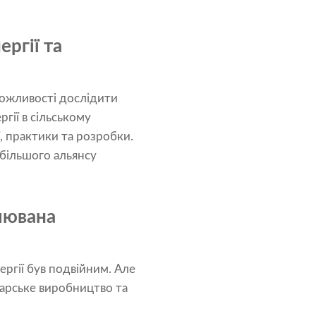
ргії та
 можливості дослідити
ргії в сільському
, практики та розробки.
йбільшого альянсу
влювана
ргії був подвійним. Але
дарське виробництво та