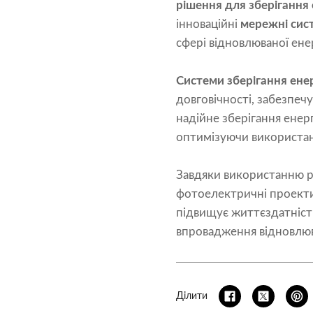
рішення для зберігання 
інноваційні
мережні сист
сфері відновлюваної ене
Системи зберігання енер
довговічності, забезпе
надійне зберігання енерг
оптимізуючи використан
Завдяки використанню рі
фотоелектричні проекти 
підвищує життєздатніст
впровадження відновлюван
Ділити