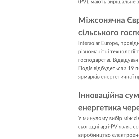
(PV), мають вирішальне 
Міжсонячна Євро
сільського гос
Intersolar Europe, пров
різноманітні технології 
господарстві. Відвідува
Подія відбудеться з 19 п
ярмарків енергетичної п
Інноваційна сум
енергетика чере
У минулому вибір між с
сьогодні agri-PV являє 
виробництво електроенер