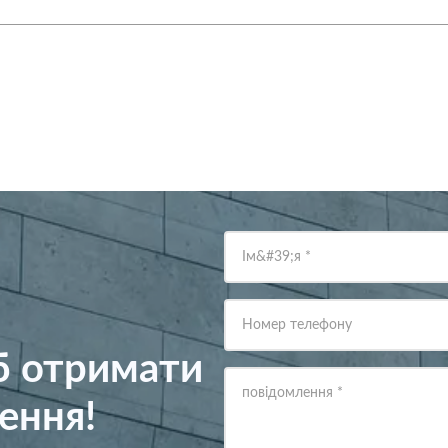
Ім&#39;я
*
Номер телефону
об отримати
повідомлення
*
ення!