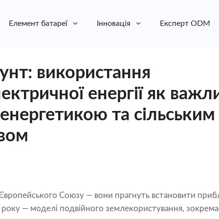
Елемент батареї
Інновація
Експерт ODM
рунт: використання
ектричної енергії як важл
 енергетикою та сільським
вом
 Європейського Союзу — вони прагнуть встановити прибл
0 року — моделі подвійного землекористування, зокрем