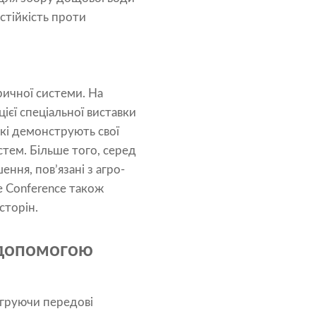
стійкість проти
ричної системи. На
цієї спеціальної виставки
які демонструють свої
тем. Більше того, серед
ння, пов’язані з агро-
pe Conference також
сторін.
 допомогою
егруючи передові