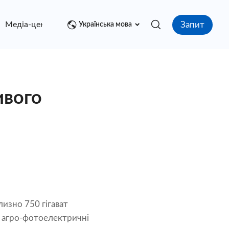
Запит
Медіа-центр
контакт
Українська мова
ивого
изно 750 гігават
а агро-фотоелектричні