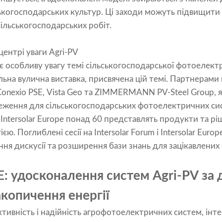
когосподарських культур. Ці заходи можуть підвищити 
сільськогосподарських робіт.
 центрі уваги Agri-PV
ляє особливу увагу темі сільськогосподарської фотоелект
альна вулична виставка, присвячена цій темі. Партнерами 
 Conexio PSE, Vista Geo та ZIMMERMANN PV-Steel Group, 
теження для сільськогосподарських фотоелектричних сис
ntersolar Europe понад 60 представлять продукти та ріше
. Поглиблені сесії на Intersolar Forum і Intersolar Euro
я дискусії та розширення бази знань для зацікавлених 
: удосконалення систем Agri-PV за
копичення енергії
тивність і надійність агрофотоелектричних систем, інт