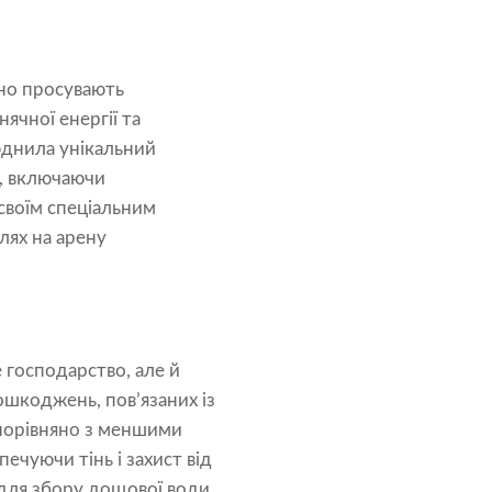
вно просувають
чної енергії та
юднила унікальний
к, включаючи
своїм спеціальним
лях на арену
е господарство, але й
ошкоджень, пов’язаних із
 порівняно з меншими
чуючи тінь і захист від
 для збору дощової води