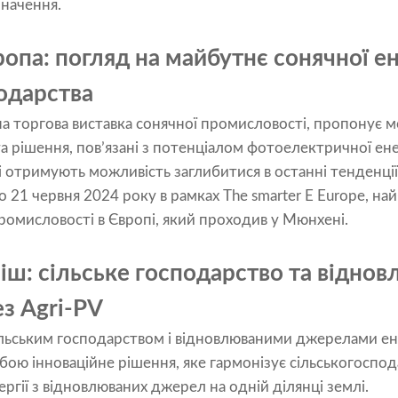
значення.
па: погляд на майбутнє сонячної ене
подарства
ідна торгова виставка сонячної промисловості, пропонує
та рішення, пов’язані з потенціалом фотоелектричної ене
чі отримують можливість заглибитися в останні тенденції
о 21 червня 2024 року в рамках The smarter E Europe, на
ромисловості в Європі, який проходив у Мюнхені.
іш: сільське господарство та відно
з Agri-PV
ільським господарством і відновлюваними джерелами ене
собою інноваційне рішення, яке гармонізує сільськогоспо
гії з відновлюваних джерел на одній ділянці землі.