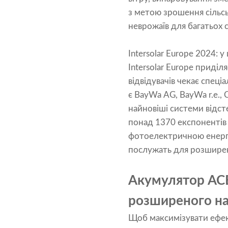
з метою зрошення сільсь
неврожаїв для багатьох 
Intersolar Europe 2024: у
Intersolar Europe приді
відвідувачів чекає спеці
є BayWa AG, BayWa r.e.,
найновіші системи відс
понад 1370 експонентів I
фотоелектричною енергією
послужать для розширенн
Акумулятор ACE
розширеного на
Щоб максимізувати ефек