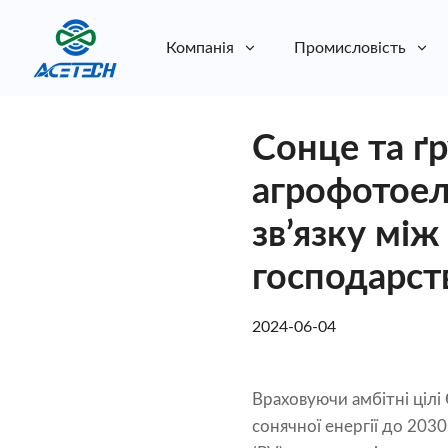
Компанія
Промисловість
Про нас
Сонце та ґ
Про нас
Стійкість
Стійкість
агрофотоел
зв’язку між
господарст
2024-06-04
Враховуючи амбітні цілі
сонячної енергії до 203