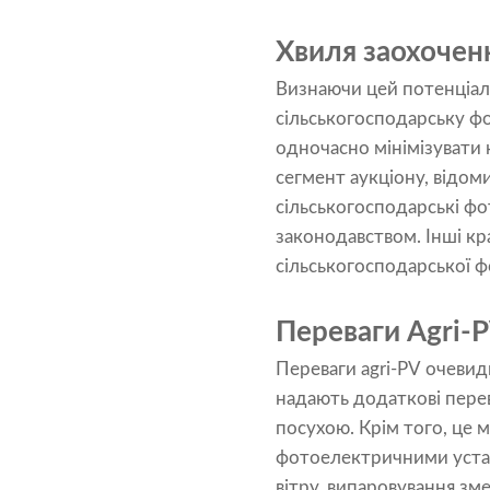
Хвиля заохочен
Визнаючи цей потенціал,
сільськогосподарську ф
одночасно мінімізувати
сегмент аукціону, відом
сільськогосподарські фо
законодавством. Інші кр
сільськогосподарської 
Переваги Agri-
Переваги agri-PV очевидн
надають додаткові перев
посухою. Крім того, це
фотоелектричними устано
вітру, випаровування зм